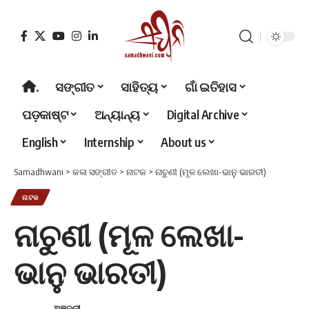
.
ସଙ୍ଗୀତ
ସାହିତ୍ୟ
ଗାଁ ଇତିହାସ
ପଡ଼କାଷ୍ଟ
ଅନ୍ୟାନ୍ୟ
Digital Archive
English
Internship
About us
Samadhwani
>
କଳା ସଙ୍ଗୀତ
>
ନାଟକ
>
ନାଚୁଣୀ (ମୂଳ ଲେଖା-ଭାନୁ ଭାରତୀ)
ନାଟକ
ନାଚୁଣୀ (ମୂଳ ଲେଖା-
ଭାନୁ ଭାରତୀ)
ଅଞ୍ଜଳୀ