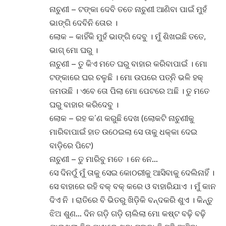
ନାଚୁଣୀ – ଟଙ୍କା ଦେବି ତତେ ନାଚୁଣୀ ଆଣିବା ପାଇଁ ମୁହଁ
ଭାଙ୍ଗି ଦେବିନି ତୋର ।
ଲୋକ – କାହିଁକି ମୁହଁ ଭାଙ୍ଗି ଦେବୁ । ମୁଁ ଶିଖଇଛି ତତେ,
ଭାଗ୍ ମୋ ଘରୁ ।
ନାଚୁଣୀ – ତୁ କିଏ ମତେ ଘରୁ ବାହାର କରିବାପାଇଁ । ମୋ
ଟଙ୍କାରେ ଘର ଚଳୁଛି । ମୋ ଉପରେ ପତ୍ନି ଭଳି ହକ୍
ଜମଉଛି । ଏବେ ତୋ ପିଲା ମୋ ପେଟରେ ଅଛି । ତୁ ମତେ
ଘରୁ ବାହାର କରିଦେବୁ ।
ଲୋକ – ରହ କ’ଣ କରୁଛି ଦେଖ (ଲୋକଟି ନାଚୁଣୀକୁ
ମାରିବାପାଇଁ ହାତ ଉଠେଇଲା ସେ ତାକୁ ଧକ୍କା ଦେଇ
ବାଡ଼ିରେ ପିଟେ)
ନାଚୁଣୀ – ତୁ ମାରିବୁ ମତେ । ନେ ନେ…
ସେ ଦିନଠୁଁ ମୁଁ ତାକୁ ସେଇ କୋଠରୀକୁ ଆସିବାକୁ ଦେଲିନାହିଁ ।
ସେ ବାହାରେ ରହି ବକ୍ ବକ୍ କରେ ଓ ବାହାରିଯାଏ । ମୁଁ କାନ
ଦିଏ ନି । ରାତିରେ ବି ଭିତରୁ ଖିଡ଼ିକି ବନ୍ଦକରି ଶୁଏ । କିନ୍ତୁ
ଝିଅ ଶୁଣ… ଦିନ ଗଡ଼ି ଗଡ଼ି ଚାଲିଲା ମୋ କଷ୍ଟ ବଢ଼ି ବଢ଼ି