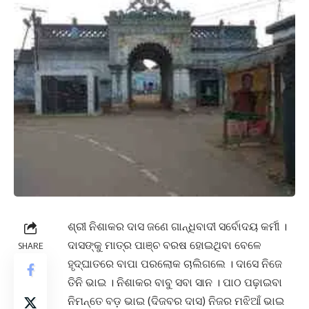
ଶ୍ରୀ ନିଶାକର ଦାସ ଜଣେ ଗାନ୍ଧିବାଦୀ ସର୍ବୋଦୟ କର୍ମୀ ।
ଦାସଙ୍କୁ ମାତ୍ର ପାଞ୍ଚ ବରଷ ହୋଇଥିବା ବେଳେ
SHARE
ହୃଦ୍ଘାତରେ ବାପା ପରଲୋକ ଚାଲିଗଲେ । ଦାସେ ନିଜେ
ତିନି ଭାଇ । ନିଶାକର ବାବୁ ସବା ସାନ । ପାଠ ପଢ଼ାଇବା
ନିମନ୍ତେ ବଡ଼ ଭାଇ (ଦିଜବର ଦାସ) ନିଜର ମଝିଆଁ ଭାଇ