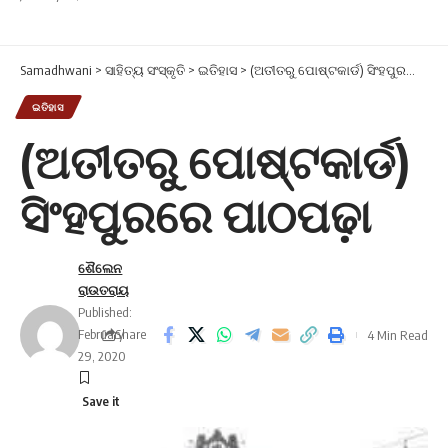
Samadhwani
>
ସାହିତ୍ୟ ସଂସ୍କୃତି
>
ଇତିହାସ
>
(ଅତୀତରୁ ପୋଷ୍ଟକାର୍ଡ) ସିଂହପୁରରେ ପାଠପଢ଼ା
ଇତିହାସ
(ଅତୀତରୁ ପୋଷ୍ଟକାର୍ଡ)
ସିଂହପୁରରେ ପାଠପଢ଼ା
ଶୈଲେନ
ରାଉତରାୟ
Published:
February
Share
4 Min Read
29, 2020