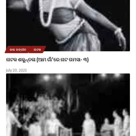
କଳା ସଙ୍ଗୀତ
ନାଟକ
ନାଟକ ଶକୁନ୍ତଳା (ଆମ ଗାଁ’ରେ ନାଟ ତାମସା- ୩)
July 20, 2023