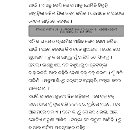
ପାଇଁ । ଏ ସବୁ ଦେଖି ତୋ ବାପାକୁ ଯେମିତି ବିରୁଡ଼ି
କାମୁଡ଼ିଲା କହିଲା ପିଲା ଜନ୍ମ କରିବ । ସେମାନେ ତ ପଠେଇ
ଦେଲେ ଗାଡ଼ିରେ ବସେଇ ।
ଏଠି କ’ଣ ତୋର ପ୍ରେମିକ ଆସିବ ତୋର ସେବା କରିବା
ପାଇଁ । ଘରେ ବସେଇ କିଏ ତତେ ଖୁଆଇବ । ତୋର ବାପ
ଖୁଆଇବ । ତୁ କ’ଣ ଭାବୁଛୁ ମୁଁ ପାଳିବି ତୋ ପିଲାକୁ ।
(ହସିଲା) ଜାଣିଛୁ ଝିଅ ନିଜ ବଝୁଆରୁ ପାଞ୍ଚଟଙ୍କା
ବାହାରକଲି ଆଉ କହିଲି ବେଶୀ ବକ୍ ବକ୍ କରନା । ମୁଁ ଥକି
ଗଲିଣି । ମଦୁଆ କିନ୍ତୁ ସଚ୍ଚୋଟ ବ୍ୟକ୍ତି, ଟଙ୍କା ନେଇ
ପଳେଇଲା ।
ଏପରି ଭାବରେ ଗୁଡ଼ାଏ ଦିନ ଗଡ଼ିଗଲା । ସେ ବକ୍ ବକ୍
କରେ ଆଉ ମୁଁ ଦୁଇ ଚାରି ଟଙ୍କା ତା ମୁହଁରେ ମାରେ । ସେ
ଆରାମରେ ପଳାଏ । ଦିନେ କିନ୍ତୁ ସେ ଜିଦି ଧରିଲା, ଆଉ
ଗୋଟିଏ ନାଚୁଣୀ ଆଣିବ । ଟଙ୍କା ଦେ ନାଚୁଣୀ ଆଣିବି । ତୁ
ତ ଆଉ ନାଚିବା ଅବସ୍ଥାରେ ରହିନୁ ।