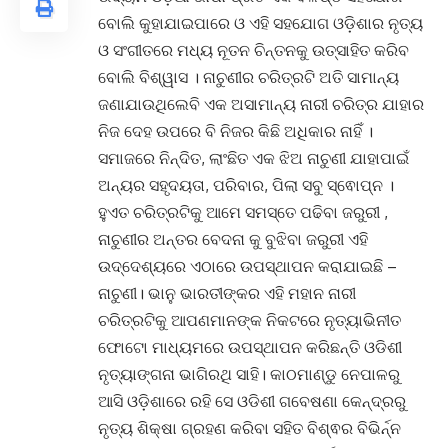
ବୋଲି କୁହାଯାଇପାରେ ଓ ଏହି ସହଯୋଗ ଓଡ଼ିଶାର ନୃତ୍ୟ
ଓ ସଂଗୀତରେ ମଧ୍ୟ ନୂତନ ଚିନ୍ତନକୁ ଉତ୍ସାହିତ କରିବ
ବୋଲି ବିଶ୍ୱାସ । ନାଚୁଣୀର ଚରିତ୍ରଟି ଅତି ସାମାନ୍ୟ
ଜଣାଯାଉଥିଲେବି ଏକ ଅସାମାନ୍ୟ ନାରୀ ଚରିତ୍ର ଯାହାର
ନିଜ ଦେହ ଉପରେ ବି ନିଜର କିଛି ଅଧିକାର ନାହିଁ ।
ସମାଜରେ ନିନ୍ଦିତ, ଲାଂଛିତ ଏକ ଝିଅ ନାଚୁଣୀ ଯାହାପାଇଁ
ଅନ୍ୟର ସହୃଦୟତା, ପରିବାର, ପିଲା ସବୁ ସ୍ଵୋପ୍ନ ।
ହୁଏତ ଚରିତ୍ରଟିକୁ ଆମେ ସମସ୍ତେ ପଢିବା ଜରୁରୀ ,
ନାଚୁଣୀର ଅନ୍ତର ବେଦନା କୁ ବୁଝିବା ଜରୁରୀ ଏହି
ଉଦ୍ଦେଶ୍ୟରେ ଏଠାରେ ଉପସ୍ଥାପନ କରାଯାଇଛି –
ନାଚୁଣୀ। ଭାନୁ ଭାରତୀଙ୍କର ଏହି ମହାନ ନାରୀ
ଚରିତ୍ରଟିକୁ ଆପଣମାନଙ୍କ ନିକଟରେ ନୃତ୍ୟାଭିନୀତ
ଫୋଟୋ ମାଧ୍ୟମରେ ଉପସ୍ଥାପନ କରିଛନ୍ତି ଓଡିଶୀ
ନୃତ୍ୟାଙ୍ଗନା ଭାଗିରଥି ସାହି। କାଠମାଣ୍ଡୁ ନେପାଳରୁ
ଆସି ଓଡ଼ିଶାରେ ରହି ସେ ଓଡିଶୀ ଗବେଷଣା କେନ୍ଦ୍ରରୁ
ନୃତ୍ୟ ଶିକ୍ଷା ଗ୍ରହଣ କରିବା ସହିତ ବିଶ୍ଵର ବିଭିର୍ନ୍ନ