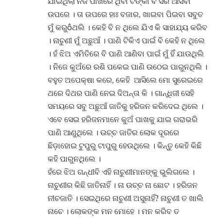
ଯାଇଥିଲା ନିଜ ପାଖରେ ଥିବା ଟଙ୍କା ବି ସରି ଆସିବା
ଉପରେ । ତା ଉପରେ ହାଃ ବଜାର, ଖାଇବା ପିଇବା ସବୁତ
ମୁଁ କରୁôଥଲି । କେହି ବି ନ ଥିଲେ ଯିଏ କି ସାହାଯ୍ୟ କରିବ
। ନାଚୁଣୀ ମୁଁ ଅଛୁଆଁ । ପାଣି ଟିକିଏ ପାଇଁ ବି କେହି ନ ଥିଲେ
। ହଁ ଝିଅ ଏମିତିରେ ବି ପାଣି ଆଣିବା ପାଇଁ ମୁଁ ହିଁ ଯାଉଥିଲି
। ନିଜେ କୁଅଁରେ ରଶି ପକେଇ ପାଣି ଉଠେଇ ପାରୁନଥିଲି ।
ବହୁତ ଅପେକ୍ଷା କରେ, କେହି ଆସିଲେ ମୋ ସୁରେଇରେ
ଥରେ ଦିଥର ପାଣି ନେଇ ଦିଅନ୍ତା କି । ଗାନ୍ଧିଜୀ ସେହି
ସମୟରେ ସବୁ ଅଛୁଆଁ ଜାତିକୁ ହରିଜନ କରିଦେଇ ଥିଲେ ।
ଏବେ ସେଇ ହରିଜନମାନେ କୁଅଁ ପାଖକୁ ଯାଇ ଗରାଭରି
ପାଣି ଆଣୁଥିଲେ । ଉଚ୍ଚ ଜାତିର ଲୋକ ଦୂରରେ
ଛିଡ଼ାହୋଇ ଟୁପୁରୁ ଟାପୁରୁ ହେଉଥିଲେ । କିନ୍ତୁ କେହି କିଛି
କହି ପାରୁନଥିଲେ ।
ହଁରେ ଝିଅ ଗନ୍ଧୀବି ଏହି ନାଚୁଣୀମାନଙ୍କୁ ଭୁଲିଗଲେ ।
ନାଚୁଣୀର କିଛି ଜାତିନାହିଁ । ନା ଉଚ୍ଚ ନା ଛୋଟ । ହରିଜନ
ନୀଚଜାତି । ସେଇଥିରେ ନାଚୁଣୀ ଅସୁନାହିଁ? ନାଚୁଣୀ ତ ଖାଲି
ନାଚେ । ଲୋକଙ୍କ ମନ ମୋହେ । ମନ କରିବ ତ