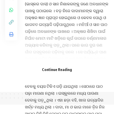
(ଭାସ୍କର ଦାସ) ଓ ସାନ ନିଶାକରଙ୍କୁ ଜଣେ ଅବଧାନଙ୍କ
ପାଖକୁ ପଠାଇଲେ । ବଡ଼ ନିଜେ ଦାଦାମାନଙ୍କ ଦ୍ୱାରା
ଅକ୍ଷର ଜ୍ଞାନ ପ୍ରାପ୍ତ ହୋଇଥିଲେ ଓ କେବଳ ପୋଥି ଓ
ଭାଗବତ ଇତ୍ୟାଦି ପଢ଼ିପାରୁଥିଲେ । ମଝିଆଁ ଓ ସାନ ପାଠ
ପଢ଼ିଲେ ଅବଧାନଙ୍କ ପାଖରେ । ଅକ୍ଷର ଶିଖିବା ପାଇଁ
ନିର୍ଘାତ ମୋଟା ମାଟି ଖଡ଼ିରେ ଭୂଇଁ ଉପରେ ବର୍ଣ୍ଣମାଳାର
ଅଭ୍ୟାସ କରିବାକୁ ପଡ଼ୁଥିଲା। ପରେ ଭାଇ ଦୁଇ ଜଣ
ଗାଁର ଇସ୍କୁଲରେ ପଢ଼ିବାକୁ ଗଲେ । ସେ ପର୍ଯ୍ୟନ୍ତ ପାଣ
କଣ୍ଡରା ସାହିର ପିଲାମାନେ ସାଧାରଣତଃ ବିଦ୍ୟାଧ୍ୟୟନ
କରୁ ନଥିଲେ ।
Continue Reading
ବଡ଼ ଭାଇ ଅବଧାନଙ୍କୁ ତାଙ୍କ ପାଉଣା ଦେଉଥିଲେ ।
ଦୁଇ ବରଷ ଅବଧାନଙ୍କ ପାଖରେ ପଢ଼ି ଇସ୍କୁଲକୁ ଗଲା
ବେଳକୁ ବୟସ ଟିକିଏ ଗଡ଼ି ଯାଇଥିଲା । ସେଠାରେ ପାଠ
ପଢ଼ା ମାଗଣା ନଥିଲା । ଇସ୍କୁଲରେ ମଧ୍ୟ ପାଉଣା
ଦେବାକୁ ପଡ଼ୁଥିଲା । ଏହା ଛଡ଼ା ବହି, ଖାତା ଇତ୍ୟାଦିର
ଖର୍ଚ୍ଚ ମଧ୍ୟ ଥିଲା । ଦାଦା, ମା ଓ ଭାଇ ମାନେ ନି଼ଜ ନିଜ
ଆୟରୁ କିଛି କିଛି ଦେବାରୁ ଦୁଇ ଭାଇଙ୍କର ପାଠ ପଢ଼ା