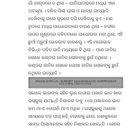
ଗାଁ ଦାଣ୍ଡରେ ତ ଥିଲା – ଯାନିଯାତ୍ରାରେ ମଧ୍ୟ ଏକା
ଅବସ୍ଥା । ଦଳିତ ପିଲା ପାଲା ଓ ଯାତ୍ରା ଇତ୍ୟାଦି
ଦେଖିବାକୁ ଗଲେ ଦୂରରେ ବସି ଦେଖିବାକୁ ହୁଏ । ନଈ
ତୁଠରେ ମଧ୍ୟ ଗାଧୋଇବାରେ ବାରଣ ଥିଲା – ନଦୀର
ଉପର ମୁଣ୍ଡରେ ଦଳିତମାନେ ଗାଧୋଇବା ମନା ଥିଲା, ଏହି
ଛୁଆଁ ଅଛୁଆଁ ଭେଦଭାବ କାରଣରୁ । ଏହି ମନୋଭାବ
ବିଭିନ୍ନ ଦଳିତ ଜାତି ମଧ୍ୟରେ ବି ଥିଲା – ପାଣ ଜାତିର
ଲୋକେ କଣ୍ଡରା ଜାତିର ଲୋକଙ୍କୁ ଛୁଉଁ ନଥିଲେ ।
କଣ୍ଡରା ଜାତିର ଲୋକେ ଗୋଖା ଜାତିର ଲୋକଙ୍କୁ ଛୁଉଁ
ନଥିଲେ ଇତ୍ୟାଦି ।
ସକାଳେ ଭାଇଙ୍କ ସହିତ ଲୁଣ ଲଗାଇ ପଖାଳ ଭାତ ଖାଇ
ଇସ୍କୁଲ୍ ଯାଆନ୍ତି ନିଶାକର ବାବୁ । ସେ ପଖାଳରେ ଭାତ
କମ ଥାଏ; ତୋରାଣି ଥାଏ ଅଧିକ । ଇସ୍କୁଲରୁ ଅନେକ
ସମୟରେ ବଡ଼ ପାସ୍ କହି, ବାହାରକୁ ଯାଇ, ନଈକୁଳରେ
ସାଙ୍ଗ ପିଲାମାନଙ୍କ ସହିତ ନିଶାକର ଖେଳନ୍ତି । ହେଲେ