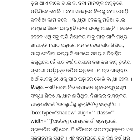
ଡ଼ର ଥାଏ କାଳେ ଭାଇ ବା ଦଦା ମାନଙ୍କ ହାବୁଡ଼ରେ
ପଡ଼ିଯିବେ ବୋଲି । ଚଣା ସମୟରେ ବିଲରୁ ଚଣା ଓପାଡ଼ି
ଜଳଖିଆ କାମ ଚଳେ । ସନ୍ଧ୍ୟା ବେଳକୁ ମଝିଆ ଭାଇ
ତାଙ୍କର ସିଲଟ ଇତ୍ୟାଦି ନେଇ ଘରକୁ ଆସନ୍ତି । ବେଳେ
ବେଳେ ଏଥି ସବୁ ଲାଗି ନିଶାକର ବାବୁ ମାଡ଼ ଗାଳି ମଧ୍ୟ
ଖାଆନ୍ତି । ପାଠ ପଢ଼ାରେ ମନ ନ ଦେଇ ଗୀତ ଶିଖିବା,
ପାଲା ଦେଖିବା ଇତ୍ୟାଦି କାମରେ ସମୟ ଅତିବାହିତ
କରୁଥିଲେ ହେଁ,ସାତ ବର୍ଷ ବୟସରେ ନିଶାକର ବାବୁ ତୃତୀୟ
ଶ୍ରେଣୀ ପର୍ଯ୍ୟନ୍ତ ଉଠିଯାଇଥିଲେ। ମାତ୍ର ଖାଦ୍ୟ ଓ
ଅର୍ଥାଭାବରୁ ଶେଷକୁ ପାଠ ପଢ଼ାରେ ଡୋରି ବନ୍ଧା ହେଲା ।
ବି.ଦ୍ର. –
ଏହି ଲେଖାଟିର ଉପାଦାନ ଭୁବନେଶ୍ୱରସ୍ଥ
ସଂସ୍ଥା ଶିକ୍ଷାସନ୍ଧାନ ଛାପିଥିବା ନିଶାକର ଦାସଙ୍କର
ଆତ୍ମଜୀବନୀ ‘ଖରସୁଆଁରୁ କୁଲାବିରି’ରୁ ସଙ୍ଗୃହିତ ।
[box type=”shadow” align=”” class=””
width=””]‘ଅତୀତରୁ ପୋଷ୍ଟକାର୍ଡ’ ସ୍ତମ୍ଭରେ
ପ୍ରକାଶିତ ଏହି ଲେଖାଟି ଶୈଲେନ ରାଉତରାୟଙ୍କର ଏକ
ସୃଜନାତ୍ମକ ସୃଷ୍ଟି । ଏହି ସ୍ତମ୍ଭରେ ଗତ କିଛି ବର୍ଷ ଧରି