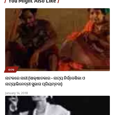
You Might Also Like
ନାଟକ
ନାଟକରେ ନାରୀ (ସାକ୍ଷାତକାର – ନାଟ୍ୟ ନିର୍ଦ୍ଦେଶିକା ଓ
ନାଟ୍ୟାଭିନେତ୍ରୀ ସୁଜାତା ପ୍ରିୟମ୍ବଦା)
January 14, 2018