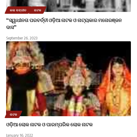
କଳା ସଙ୍ଗୀତ
ନାଟକ
“ସ୍ୱାଧୀନତା ପରବର୍ତ୍ତୀ ଓଡ଼ିଆ ନାଟକ ଓ ନାଟ୍ୟକାର ମନୋରଞ୍ଜନ
ଦାସ”
September 26, 2023
ନାଟକ
ଓଡ଼ିଆ ଲୋକ ନାଟକ ଓ ପାରମ୍ପରିକ ଲୋକ ନାଟକ
January 16, 2022