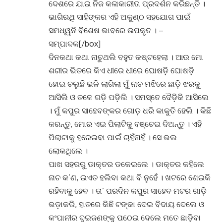
ଦେଶରେ ଯାଇ ନିଜ କଳାକାରୀତା ପ୍ରଦର୍ଶନ କରିଛନ୍ତି ।
ଭାଗିରଥି ସାହିଙ୍କର ଏହି ଅକୁଣ୍ଠ ସହଯୋଗ ପାଇଁ
ସମଧ୍ୱନି ବିଶେଷ ଭାବରେ ଉପକୃତ । –
ସମ୍ପାଦକ[/box]
ଦିନକଥା କଥା ନାଚୁଥଲି ବହୁତ କଷ୍ଟହେଲା । ଆଉ ମୋ
ଶରୀର ଭିତରେ କିଏ ଧୀରେ ଧୀରେ ଘୋଷଡ଼ି ଘୋଷଡ଼ି
ହୋଇ ଚଲୁଛି ଭଳି ଲାଗିଲା ମୁଁ ନାଚ ମଝିରେ ଛାଡ଼ି ଝରକୁ
ଆସିଲି ଓ ତଳେ ଗଡ଼ି ପଡ଼ିଲି । ସମସ୍ତେ ଦୈଡ଼ିକି ଆସିଲେ
। ମୁଁ କପୁର ସାହେବଙ୍କର ଗୋଡ଼ ଧରି କାକୁତି ହେଲି । କିଛି
କରନ୍ତୁ, ମୋର ଏଇ ପିଲାଟିକୁ ବଞ୍ଚେଇ ଦିଅନ୍ତୁ । ଏହି
ପିଲାଟାକୁ ହରେଇବା ପାଇଁ ଚାହିଁନାହିଁ । ସେ ଭଲ
ଲୋକଥିଲେ ।
ପାଖ ସହରରୁ ଡାକ୍ତର ଡକେଇଲେ । ଡାକ୍ତର କହିଲେ
ନାଚ କ’ଣ, ଇଏତ ହଲିବା କଥା ବି ନୁହେଁ । ଖଟରେ ଶେଇକି
ରହିବାକୁ ହେବ । ତା’ ପରଦିନ କପୁର ସାହେବ ମଟର ଗାଡ଼ି
ଭଡ଼ାକରି, ହାତରେ କିଛି ଟଙ୍କା ଦେଇ ବିଦାୟ ଦେଲେ ଓ
କଂପାନୀର ଦୁଇଜଣଙ୍କୁ ପଠେଇ ଦେଲେ ମତେ ଛାଡ଼ିବା