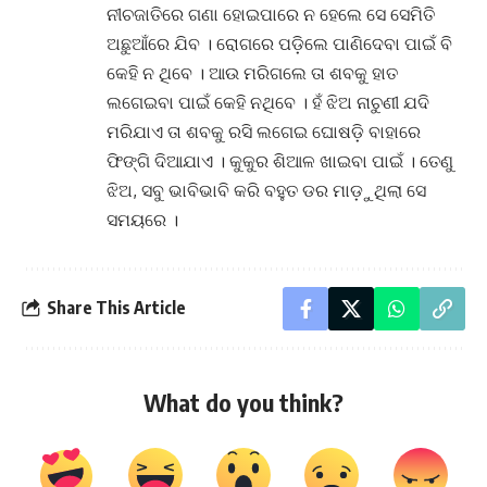
ନୀଚଜାତିରେ ଗଣା ହୋଇପାରେ ନ ହେଲେ ସେ ସେମିତି
ଅଛୁଆଁରେ ଯିବ । ରୋଗରେ ପଡ଼ିଲେ ପାଣିଦେବା ପାଇଁ ବି
କେହି ନ ଥିବେ । ଆଉ ମରିଗଲେ ତା ଶବକୁ ହାତ
ଲଗେଇବା ପାଇଁ କେହି ନଥିବେ । ହଁ ଝିଅ ନାଚୁଣୀ ଯଦି
ମରିଯାଏ ତା ଶବକୁ ରସି ଲଗେଇ ଘୋଷଡ଼ି ବାହାରେ
ଫିଙ୍ଗି ଦିଆଯାଏ । କୁକୁର ଶିଆଳ ଖାଇବା ପାଇଁ । ତେଣୁ
ଝିଅ, ସବୁ ଭାବିଭାବି କରି ବହୁତ ଡର ମାଡ଼ୁଥିଲା ସେ
ସମୟରେ ।
Share This Article
What do you think?