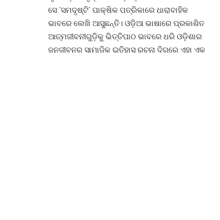
ସେ ‘ସମଦୃଷ୍ଟି’ ପାକ୍ଷିକ ପତ୍ରିକାରେ ଧାରାବାହିକ
ଭାବରେ ଲେଖି ଆସୁଛନ୍ତି। ଓଡ଼ିଆ ଭାଷାରେ ପ୍ରକାଶିତ
ଆତ୍ମଜୀବନୀଗୁଡ଼ିକୁ ଭିତ୍ତିପାଠ ଭାବରେ ଧରି ଓଡ଼ିଶାର
ଜନଜୀବନର ସାମାଜିକ ଇତିହାସ ରଚନା ଦିଗରେ ଏହା ଏକ
ପ୍ରଚେଷ୍ଟା ଏହା ସହ ଏକ ନୂତନ ପ୍ରଜନ୍ମକୁ ଇତିହାସର
ଅନେକ ଅଣଆଲୋଚିତ ଚରିତ୍ର ଓ ଘଟଣା ମାନଙ୍କ ସହିତ
ପରିଚୟ କରାଇବା ତଥା ପୁରାତନ ପୁସ୍ତକମାନଙ୍କ ସହ
ଭେଟ କରାଇ ତତ୍‌ସମ୍ବନ୍ଧୀୟ ବିଷୟଗୁଡ଼ିକରେ ଅଧିକ
ଜାଣିବାର ଆଗ୍ରହ ସୃଷ୍ଟି କରିବା ପାଇଁ ସେ ନିଜର
ଉଦ୍ୟମ ଏହି ସ୍ତମ୍ଭ ଜରିଆରେ ଜାରୀ ରଖିଛନ୍ତି ।
ତାଙ୍କର ଏହି ଚେଷ୍ଟାକୁ ଆଗେଇ ନେବା ପାଇଁ ‘ଅତୀତରୁ
ପୋଷ୍ଟକାର୍ଡ’ ସ୍ତମ୍ଭରେ ପୂର୍ବପ୍ରକାଶିତ ଲେଖାଗୁଡ଼ିକୁ
ଆମେ ସମଧ୍ୱନି ପୃଷ୍ଠାରେ ସ୍ଥାନିତ କରିବାକୁ ଅନୁରୋଧ
କରିଥିଲୁ। ତାଙ୍କର ସହାୟତାରେ ଏହି ଧାରାବାହିକ ଏବେ
ସମଧ୍ୱନିରେ ଆପଣ ପଢ଼ିବାକୁ ପାଇବେ । –
ସମ୍ପାଦକ[/box]