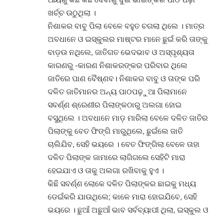
ଖର୍ଚ୍ଚ ଉଠୁଥିଲା ।
ନିଶାକର ବାବୁ ପିଲା ବେଳେ ବହୁତ ଚଗଲା ଥିଲେ । ମାତ୍ର
ଅବଧାନେ ଓ ଇସ୍କୁଲର ମାଷ୍ଟର ମାନେ ଛୁଇଁ କରି ତାଙ୍କୁ
ବାଡ଼ଉ ନଥିଲେ, ଜାତିଗତ ଭେଦଭାବ ଓ ଅସ୍ପୃଶ୍ୟତା
କାରଣରୁ -କାରଣ ନିଶାକରଙ୍କର ପରିବାର ଥିଲେ
ଜାତିରେ ପାଣ ବୈଷ୍ଣବ। ନିଶାକର ବାବୁ ଓ ତାଙ୍କ ପରି
ଦଳିତ ଜାତିମାନର ଅନ୍ୟ ପାଠପଢ଼ୁଆ ପିଲାମାନେ
ସବର୍ଣ୍ଣ ଶ୍ରେ‌ଣୀର ପିଲାଙ୍କଠାରୁ ଅଲଗା ହୋଇ
ବସୁଥିଲେ । ଅବଧାନେ ମାଡ଼ ମାରିଲା ବେଳେ ଦଳିତ ଜାତିର
ପିଲାଙ୍କୁ ବେତ ଫିଙ୍ଗି ମାରୁଥିଲେ, ଛୁଇଁଲେ ଜାତି
ଚାଲିଯିବ, ସେହି ଭୟରେ । ବେତ ଫିଙ୍ଗିଲା ବେଳେ ତାହା
ଦଳିତ ପିଲାଙ୍କ ଜାମାରେ ଲାଗିଗଲେ ସେହିଟି ମାରା
ହେଇଯାଏ ଓ ତାକୁ ଅଲଗା ରଖିବାକୁ ହୁଏ ।
କିଛି ସବର୍ଣ୍ଣ ଲୋକେ ଦଳିତ ପିଲାଙ୍କର ଛାଇକୁ ମଧ୍ୟ
ଡେଇଁକରି ଯାଉଥିଲେ; କାଳେ ମାରା ହୋଇଯିବେ, ସେହି
ଭୟରେ । ଛୁଆଁ ଅଛୁଆଁ ଭାବ ସର୍ବବ୍ୟାପୀ ଥିଲା, ଇସ୍କୁଲ ଓ