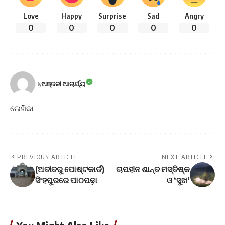
Love
Happy
Surprise
Sad
Angry
0
0
0
0
0
By
ଅଞ୍ଜଳୀ ଆଚାର୍ଯ୍ୟ
ଲେଖିକା
PREVIOUS ARTICLE
NEXT ARTICLE
(ଅତୀତରୁ ପୋଷ୍ଟକାର୍ଡ)
ଚାପହୀନ ଶାନ୍ତ ମସ୍ତିଷ୍କ
ସିଂହପୁରରେ ପାଠପଢ଼ା
ଓ ‘ସୁଖ’