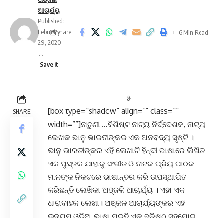
ଆଚାର୍ଯ୍ୟ
Published:
February
Share
6 Min Read
29, 2020
୫
[box type=”shadow” align=”” class=””
SHARE
width=””]ନାଚୁଣୀ …ବିଶିଷ୍ଟ ନାଟ୍ୟ ନିର୍ଦ୍ଦେଶକ, ନାଟ୍ୟ
ଲେଖକ ଭାନୁ ଭାରତୀଙ୍କର ଏକ ଅନବଦ୍ୟ ସୃଷ୍ଟି ।
ଭାନୁ ଭାରତୀଙ୍କର ଏହି ଲେଖାଟି ହିନ୍ଦୀ ଭାଷାରେ ଲିଖିତ
ଏକ ପୁସ୍ତକ ଯାହାକୁ ସଂଗୀତ ଓ ନାଟକ ପ୍ରିୟ ପାଠକ
ମାନଙ୍କ ନିକଟରେ ଭାଷାନ୍ତର କରି ଉପସ୍ଥାପିତ
କରିଛନ୍ତି ଲେଖିକା ଅଞ୍ଜଳି ଆଚାର୍ଯ୍ୟ । ଏହା ଏକ
ଧାରାବାହିକ ଲେଖା। ଅଞ୍ଜଳି ଆଚାର୍ଯ୍ୟଙ୍କର ଏହି
ଉଦ୍ୟମ ଓଡ଼ିଆ ଭାଷା ପ୍ରତି ଏକ ବଳିଷ୍ଠ ସହଯୋଗ