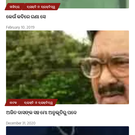
ସାହିତ୍ୟ
ବ୍ୟକ୍ତି ଓ ବ୍ୟକ୍ତିତ୍ୱ
କେଉଁ କବିରେ ଗଣା ସେ
February 10, 2019
ନାଟକ
ବ୍ୟକ୍ତି ଓ ବ୍ୟକ୍ତିତ୍ୱ
ଅଜିତ ଦାସଙ୍କ ସହ ମୋ ଅନୁଭୂତିରୁ ପଦେ
December 31, 2020