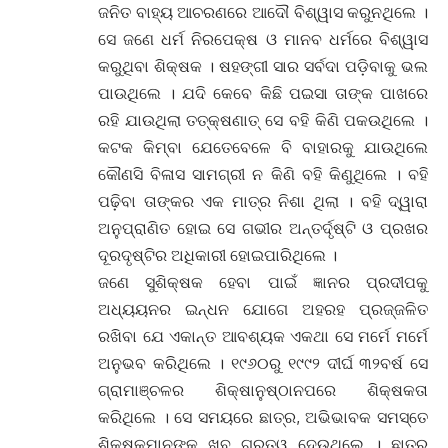
ଜନିତ ବାହ୍ୟ ଆଚରଣରେ ଆଦୌ ବିଶ୍ୱାସ କରୁନଥିଲେ ।
ସେ ଜଣେ ଧର୍ମ ନିରପେକ୍ଷ ଓ ମାନବ ଧର୍ମରେ ବିଶ୍ୱାସ
କରୁଥିବା ଶିକ୍ଷକ । ଷହଙ୍ଗୀ ସାର ସର୍ବଦା ପଡ଼ିବାକୁ ଭଲ
ପାଉଥିଲେ । ଯଦି କେବେ କିଛି ପଇସା ତାଙ୍କ ପାଖରେ
ରହି ଯାଉଥିଲା ତତ୍‌କ୍ଷଣାତ୍ ସେ ବହି କିଣି ପକଉଥିଲେ ।
କଟକ କିମ୍ବା ଯେତେବେଳେ ବି ବାହାରକୁ ଯାଉଥିଲେ
କୌଣସି ବିଳାସ ସାମଗ୍ରୀ ନ କିଣି ବହି କିଣୁଥିଲେ । ବହି
ପଢ଼ିବା ତାଙ୍କର ଏକ ମାତ୍ର ନିଶା ଥିଲା । ବହି ଦ୍ୱାରା
ଅନୁପ୍ରାଣିତ ହୋଇ ସେ ଗଭୀର ଅନ୍ତର୍ଦୃଷ୍ଟି ଓ ପ୍ରଖର
ଦୂରଦୃଷ୍ଟିର ଅଧିକାରୀ ହୋଇପାରିଥିଲେ ।
ଜଣେ ସୁଶିକ୍ଷକ ହେବା ପାଇଁ ଜ୍ଞାନର ପ୍ରଦୀପକୁ
ଅଧ୍ୟୟନର ଇନ୍ଧନ ଯୋଗେ ଅହରହ ପ୍ରଜ୍ଜଳିତ
ରଖିବା ଯେ ଏକାନ୍ତ ଆବଶ୍ୟକ ଏକଥା ସେ ମର୍ମେ ମର୍ମେ
ଅନୁଭବ କରିଥିଲେ । ୧୯୬୦ରୁ ୧୯୯୨ ଦୀର୍ଘ ୩୨ବର୍ଷ ସେ
ଗ୍ରାମାଞ୍ଚଳର ଶିକ୍ଷାନୁଷ୍ଠାନପରେ ଶିକ୍ଷକତା
କରିଥିଲେ । ସେ ସମୟରେ ଛାତ୍ର, ଅଭିଭାବକ ସମସ୍ତେ
ଶିକ୍ଷକମାନଙ୍କୁ ଖୁବ୍ ଗୁରୁତ୍ୱ ଦେଉଥିଲେ । ଛାତ୍ର