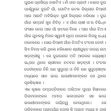
ପୁରାଣ ପ୍ରସିଦ୍ଧ ନଈଟିଏ । ନାଁ ତାର ପ୍ରାଚୀ । ନଈର ଦୁଇ
ପାର୍ଶ୍ୱରେ ଦୁଇଟି ଗାଁ, ଗୋଟିଏ କଟକ ଜିଲ୍ଲାର ନିଆଳୀ
ଆଉ ଆରଟି ଅବିଭିକ୍ତ ପୁରୀ ଜିଲ୍ଲାର ନରିଶୋ । ଦୁଇ
ଗାଁର ସମ୍ପର୍କ ଖୁବ ନିବିଡ଼ । ଏ ଗାଁର ଚାଷୀ ତା’ର ବିଭିନ୍ନ
ଫସଲ ନେଇ ଆର ଗାଁ ହାଟରେ ବିକେ । ଆର ଗାଁର ଝିଅଏ
ଗାଁର ଯୁବକକୁ ନିଜର ସ୍ୱାମୀ ରୂପେ ପାଇଲେ ନିଜକୁ ଧନ୍ୟ
ମନେକରେ । ସେଇ ନିଆଳୀ ଗାଁର ଝିଅଟିଏ ଚଂଚଳା ଦେବୀ ।
ସିଏ ବିବାହ କରି ଥିଲେ ନରିଶୋର ଶ୍ରୀଯୁକ୍ତ ଉଦୟ ନାଥ
ଷଡ଼ଙ୍ଗୀକୁ । ସେ ଦୁଇଜଣର ଅତି ଆଦରର ଜ୍ୟେଷ୍ଠ
ସନ୍ତାନ ଥିଲେ ଶ୍ରୀମାନ ନଟବର ଷଡ଼ଙ୍ଗୀ । ଚଂଚଳା
ଦେବୀଙ୍କର ତିନି ଜଣ ସୁପୁତ୍ର ଓ ତିନି ଜଣ ସୁପୁତ୍ରୀଙ୍କ
ମଧ୍ୟରେ ସାନ ଭାଇ ଭଉଣୀମାନଙ୍କର ସେ ଥିଲେ
ଗୃହଶିକ୍ଷକ ।
ଏକ କୃଷକ ଦମ୍ପତ୍ତିଙ୍କର ଅଲିଅଳ ପୁତ୍ର ହିସାବରେ
ପିତାମାତାଙ୍କର ଅମାପ ଭଲପାଇବା ସହ ଭାଇ
ଭଉଣୀମାନଙ୍କର ଦାୟିତ୍ୱ ନେଉଥିଲେ। ସେ
ପରିବାରରେ ପ୍ରାଚୁର୍ଯ୍ୟ ନଥିଲା କି ଅଭାବ ମଧ୍ୟ ନ ଥିଲା