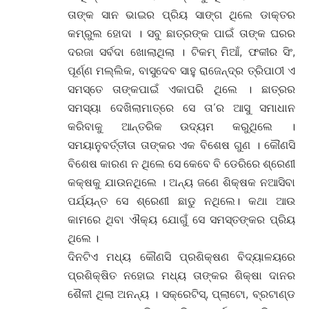
ତାଙ୍କ ସାନ ଭାଇର ପ୍ରିୟ ସାଙ୍ଗ ଥିଲେ ଡାକ୍ତର
କମ୍ରୁଲ ହୋଦା । ସବୁ ଛାତ୍ରଙ୍କ ପାଇଁ ତାଙ୍କ ଘରର
ଦରଜା ସର୍ବଦା ଖୋଲାଥିଲା । ଟିକମ୍ ମିଆଁ, ଫକୀର ସିଂ,
ପୂର୍ଣ୍ଣ ମଲ୍ଲିକ, ବାସୁଦେବ ସାହୁ ରାଜେନ୍ଦ୍ର ତ୍ରିପାଠୀ ଏ
ସମସ୍ତେ ତାଙ୍କପାଇଁ ଏକାପରି ଥିଲେ । ଛାତ୍ରର
ସମସ୍ୟା ଦେଖିଲାମାତ୍ରେ ସେ ତା’ର ଆସୁ ସମାଧାନ
କରିବାକୁ ଆନ୍ତରିକ ଉଦ୍ୟମ କରୁଥିଲେ ।
ସମୟାନୁବର୍ତ୍ତୀତା ତାଙ୍କର ଏକ ବିଶେଷ ଗୁଣ । କୌଣସି
ବିଶେଷ କାରଣ ନ ଥିଲେ ସେ କେବେ ବି ଡେରିରେ ଶ୍ରେଣୀ
କକ୍ଷକୁ ଯାଉନଥିଲେ । ଅନ୍ୟ ଜଣେ ଶିକ୍ଷକ ନଆସିବା
ପର୍ଯ୍ୟନ୍ତ ସେ ଶ୍ରେଣୀ ଛାଡୁ ନଥିଲେ। କଥା ଆଉ
କାମରେ ଥିବା ଐକ୍ୟ ଯୋଗୁଁ ସେ ସମସ୍ତଙ୍କର ପ୍ରିୟ
ଥିଲେ ।
ଦିନଟିଏ ମଧ୍ୟ କୌଣସି ପ୍ରଶିକ୍ଷଣ ବିଦ୍ୟାଳୟରେ
ପ୍ରଶିକ୍ଷିତ ନହୋଇ ମଧ୍ୟ ତାଙ୍କର ଶିକ୍ଷା ଦାନର
ଶୈଳୀ ଥିଲା ଅନନ୍ୟ । ସକ୍ରେଟିସ୍‌, ପ୍ଲାଟୋ, ବ୍ରଟାଣ୍ଡ