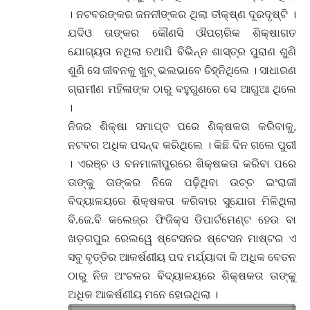
। ନଟବରଙ୍କର ଜନନୀଙ୍କର ଥିଲା ତୀକ୍ଷ୍ଣ ଦୂରଦୃଷ୍ଟି ।
ଯଦିଓ ତାଙ୍କର କୌଣସି ଔପଚାରିକ ଶିକ୍ଷାଗତ
ଯୋଗ୍ୟତା ନଥିଲା ତଥାପି ବିଭିନ୍ନ ଶାସ୍ତ୍ର ପୁରାଣ ଶୁଣି
ଶୁଣି ସେ ଜୀବନକୁ ଖୁବ୍ ଭଲଭାବେ ଚିହ୍ନିଥିଲେ । ସାଧାରଣ
ଗ୍ରାମୀଣ ମହିଳାଙ୍କ ଠାରୁ ବହୁଗୁଣରେ ସେ ଆଗୁଆ ଥିଲେ
।
ନିଜର ଶିକ୍ଷା ସମାପ୍ତ ପରେ ଶିକ୍ଷକତା କରିବାକୁ,
ନଟବର ଅଧିକ ପସନ୍ଦ କରିଥିଲେ । କିଛି ଦିନ ଗଲେ ପୁରୀ
। ଏରଞ୍ଚ ଓ ବନମାଳୀପୁରରେ ଶିକ୍ଷକତା କରିବା ପରେ
ତାଙ୍କୁ ତାଙ୍କର ନିଜେ ପଢ଼ିଥିବା ଉଚ୍ଚ ଇଂରାଜୀ
ବିଦ୍ୟାଳୟରେ ଶିକ୍ଷକତା କରିବାର ସୁଯୋଗ ମିଳିଥିଲା
ବି.ଜେ.ବି କଲେଜ୍‌ର ଫିଜିକ୍ସ ଡିପାର୍ଟମେଣ୍ଟ ହେଉ ବା
ଖଡ଼ଗପୁର ରେଲୱେ ଷ୍ଟେସନର ଷ୍ଟେସନ ମାଷ୍ଟର ଏ
ସବୁ ବୃତ୍ତିର ଆକର୍ଷଣୀୟ ପଦ ମର୍ଯ୍ୟାଦା କି ଅଧିକ ବେତନ
ଠାରୁ ନିଜ ଅଂଚଳର ବିଦ୍ୟାଳୟରେ ଶିକ୍ଷକତା ତାଙ୍କୁ
ଅଧିକ ଆକର୍ଷଣୀୟ ମନେ ହୋଇଥିଲା ।