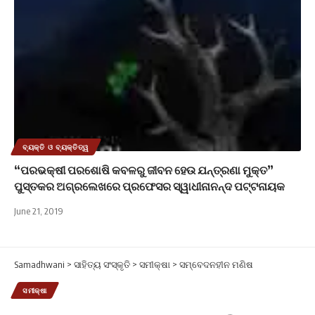
ବ୍ୟକ୍ତି ଓ ବ୍ୟକ୍ତିତ୍ୱ
“ପରଭକ୍ଷୀ ପରଶୋଷି କବଳରୁ ଜୀବନ ହେଉ ଯନ୍ତ୍ରଣା ମୁକ୍ତ”
ପୁସ୍ତକର ଅଗ୍ରଲେଖରେ ପ୍ରଫେସର ସ୍ୱାଧୀନାନନ୍ଦ ପଟ୍ଟନାୟକ
June 21, 2019
Samadhwani
>
ସାହିତ୍ୟ ସଂସ୍କୃତି
>
ସମୀକ୍ଷା
>
ସମ୍ବେଦନହୀନ ମଣିଷ
ସମୀକ୍ଷା