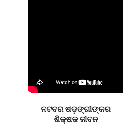
ନଟବର ଷଡ଼ଙ୍ଗୀଙ୍କର
ଶିକ୍ଷକ ଜୀବନ