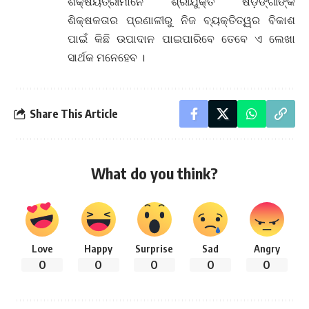
ଶିକ୍ଷୟିତ୍ରୀମାନେ ଶ୍ରୀଯୁକ୍ତ ଷଡ଼ଙ୍ଗୀଙ୍କ
ଶିକ୍ଷକତାର ପ୍ରଣାଳୀରୁ ନିଜ ବ୍ୟକ୍ତିତ୍ୱର ବିକାଶ
ପାଇଁ କିଛି ଉପାଦାନ ପାଇପାରିବେ ତେବେ ଏ ଲେଖା
ସାର୍ଥକ ମନେହେବ ।
Share This Article
What do you think?
Love
Happy
Surprise
Sad
Angry
0
0
0
0
0