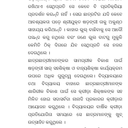
ରଖିଥାଏ ସେଥିପ୍ରତି ସେ କେବେ ବି ପ୍ରତିକ୍ରିୟା
ପ୍ରଦର୍ଶନ କରନ୍ତି ନାହିଁ । ସେଇ ଛାତ୍ରଟିର ଯଦି କେବେ
ଆବଶ୍ୟକତା ପଡ଼େ ଶ୍ରୀଯୁକ୍ତ ଷଡ଼ଙ୍ଗୀ ତାକୁ ଅକୁଣ୍ଠ
ସାହାଯ୍ୟ କରିଥାନ୍ତି । କାହାର ଭୁଲ୍ ବାଛିବାକୁ ସେ ଆଦୌ
ପସନ୍ଦ କରୁ ନଥିଲେ ବରଂ ଜଣେ ଭୁଲ ବାଟରୁ ମୁକୁଳି
କେମିତି ଠିକ୍ ଦିଗରେ ଯିବ ସେଥିପ୍ରତି ସେ ନଜର
ଦେଉଥିଲେ ।
ଛାତ୍ରଛାତ୍ରୀମାନଙ୍କର ସାମଗ୍ରୀକ ବିକାଶ ପାଇଁ
ଷଡ଼ଙ୍ଗୀ ସାର୍ ସହଶିକ୍ଷା ଓ ବାହ୍ୟଶିକ୍ଷା କାର୍ଯ୍ୟକ୍ରମ
ଉପରେ ଅଧିକ ଗୁରୁତ୍ୱ ଦେଉଥିଲେ। ବିଦ୍ୟାଳୟରେ
ତଥା ବିଦ୍ୟାଳୟ ବାହାରେ ଛାତ୍ରଛାତ୍ରୀମାନଙ୍କ
ଶାରିରୀକ ବିକାଶ ପାଇଁ ସେ କ୍ରୀଡ଼ା ଶିକ୍ଷକଙ୍କ ସହ
ମିଳିତ ହୋଇ ସଦାସର୍ବଦା ନାନାଦି ପ୍ରକାରର କ୍ରୀଡ଼ାର
ଆୟୋଜନ କରୁଥିଲେ । ବିଦ୍ୟାଳୟର ବାର୍ଷିକ କ୍ରୀଡ଼ା
ପ୍ରତିଯୋଗିତା ସମୟରେ ସେ ଛାତ୍ରମାନଙ୍କୁ ଖୁବ୍
ଉତ୍ସାହିତ କରୁଥିଲେ ।