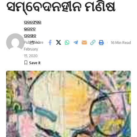
ସମ୍ବେଦନହୀନ ମଣିଷ
ପ୍ରଫେସର
ଭଗବତ
ପ୍ରସାଦ
Published:
Share
16 Min Read
February
15, 2020