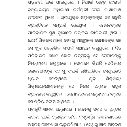
ଷଡ଼ଙ୍ଗୀ ଭଲ ପାଉଥିଲେ । ନିଆଳୀ ଉଚ୍ଚ ଇଂରାଜୀ
ବିଦ୍ୟାଳୟର ଅଧିକାଂଶ କର୍ମଚାରୀ ସେଇ ପାଖାପାଖି
ଅଂଚଳର ଥିଲେ । ଶ୍ରୀଯୁକ୍ତ ଷଡ଼ଙ୍ଗୀଙ୍କ ସହ ସବୁରି
ବ୍ୟକ୍ତିଗତ ସମ୍ପର୍କ ଭଲଥିଲା । ସମସ୍ତଙ୍କର
ପାରିବାରିକ ସୁଖ ଦୁଃଖରେ ତାଙ୍କର ଭାଗିଦାରୀ ଥିଲା ।
ଯେଉଁ ଶିକକ୍ଷମାନେ ବାହାରୁ ଆସୁଥିଲେ ସେମାନଙ୍କ ସହ
ସେ ଖୁବ୍ ଆନ୍ତରିକ ସଂପର୍କ ସ୍ଥାପନ କରୁଥିଲେ । ନିଜ
ପରିବାରର ଛୋଟ ଛୋଟ ଉତ୍ସବକୁ ସେ ସେମାନଙ୍କୁ
ନିମନ୍ତ୍ରଣ କରୁଥିଲେ । ସେମାନେ କିପରି ସେଠିକାର
ଲୋକମାନଙ୍କ ସହ ସୁ ସଂପର୍କ ରଖିପାରିବେ ସେଥିପ୍ରତି
ଧ୍ୟାନ ଦେଉଥିଲେ । ଯୁବ ଶିକ୍ଷକ/
ଶିକ୍ଷୟତ୍ରୀମାନଙ୍କୁ ସେ ନିଜର ସନ୍ତାନ ସଦୃଶ
ବ୍ୟବହାର କରୁଥିଲେ । ସେମାନଙ୍କର ସନ୍ତାନମାନଙ୍କର
ସେ ପ୍ରିୟ ନଟ ଅଜାଥିଲେ ।
ପ୍ରକୃତି ଜ୍ଞାନର ଗନ୍ତାଘର । ଜୀବନକୁ ସରସ ଓ ସୁନ୍ଦର
କରିବା ପାଇଁ ପ୍ରକୃତି ତା’ର ବିସ୍ତିର୍ଣ୍ଣ ବିଜ୍ଞାନଗାରରେ
ଅହରହ ଗବେଷଣା ଚାଲୁରଖିଥାଏ । ସେଥିରୁ ଜ୍ଞାନ ଆହରଣ