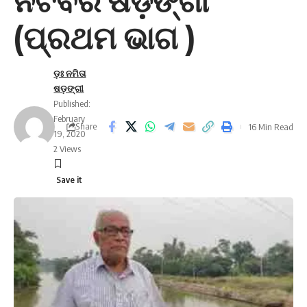
ନଟବର ଷଡ଼ଙ୍ଗୀ
(ପ୍ରଥମ ଭାଗ )
ଡ଼ଃ ନମିତା
ଷଡ଼ଙ୍ଗୀ
Published:
February
Share
16 Min Read
19, 2020
2 Views