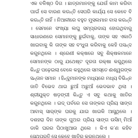
ଏକ ବଳିିଷ୍ଠ ଦିଗ । ଛାତ୍ରମାନଙ୍କୁ ଯେଉଁ କାମ କରିବା
ପାଇଁ ସେ ବାରଣ କରନ୍ତି ସେପରି କାର୍ଯ୍ୟ ସେ କେବେ ବି
କରନ୍ତି ନାହିଁ । ନିଆଳୀରେ ବହୁତ ମୁସଲମାନ ବାସ କରନ୍ତି
। ସେମାନେ ସଂଖ୍ୟା ଲଘୁ ସମ୍ପ୍ରଦାୟ ହୋଇଥିବାରୁ
ସାଧାରଣରେ ସେମାନଙ୍କୁ ଛୁଇଁବାକୁ, ତାଙ୍କ ସହ ଏକାଠି
ଖାଇବାକୁ କି ତାଙ୍କ ସହ ବଂଧୁତା କରିବାକୁ କେହି ପସନ୍ଦ
କରୁନଥିଲେ । ଶ୍ରେଣୀ କକ୍ଷରେ ସବୁ ଶିକ୍ଷକମାନେ
ସେମାନଙ୍କ ଠାରୁ ଯଥେଷ୍ଟ ଦୂରତା ରକ୍ଷା କରୁଥିଲେ
କିନ୍ତୁ ପଢ଼େଇଲା ବେଳେ କହୁଥିଲେ ସମସ୍ତେ ଈଶ୍ୱରଙ୍କ
ସନ୍ତାନ ସମାନ । ହିନ୍ଦୁମାନଙ୍କ ମଧ୍ୟରେ ମଧ୍ୟ ବିଭିନ୍ନ
ଜାତି ବିଭେଦ ଥାଇ ଛୁଆଁ ଅଛୁଆଁ ଭେଦଭାବ ଥିଲା ।
ଶ୍ରୀଯୁକ୍ତ ଷଡ଼ଙ୍ଗୀ କିନ୍ତୁ ଏ ସବୁ କଥାକୁ ଖାତିର
କରୁନଥିଲେ । ଇଦ୍ ପର୍ବରେ ସେ ତାଙ୍କର ପ୍ରିୟ ସାଙ୍ଗ
ଆବାସ୍ ସାର୍‌ଙ୍କ ଘରକୁ ଯାଇ ଖାଇକି ଆସୁଥିଲେ ।
ଦଶହରା ଦିନ ତାଙ୍କ ପୁଅର ପ୍ରିୟ ସାଙ୍ଗ ଉସିମ୍ ମିଆଁ
ଡାକି ଘରର ପିଠାଖୁଆଉ ଥିଲେ । କିଏ କ’ଣ କହିବ
ସେଥିପ୍ରତି ସେ କେବେ ଖାତିର୍ କରୁନଥିଲେ ।