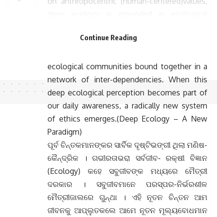
on anthropocentric (human-centered)values,
deep ecology is grounded in ecological
(earth-centered) values.It is a worldview that
Continue Reading
acknowledges the inherent value of non-
human life. All living beings are members of
ecological communities bound together in a
network of inter-dependencies. When this
deep ecological perception becomes part of
our daily awareness, a radically new system
of ethics emerges.(Deep Ecology – A New
Paradigm)
ପୂର୍ବ ଚିନ୍ତକମାନଙ୍କର ସାର୍ବିକ ଦୃଷ୍ଟିଭଙ୍ଗୀ ଥିଲା ମଣିଷ-
କୈନ୍ଦ୍ରିକ । ଗଭୀରତାଭରା ସର୍ବଜୀବ- ରକ୍ଷୀ ବିଜ୍ଞାନ
(Ecology) କହେ ସବୁଜୀବଙ୍କ ମଧ୍ୟରେ ମୈତ୍ରୀ
ଦରକାର । ସବୁଜୀବମାନେ ପରସ୍ପର-ନିର୍ଭରଶୀଳ
ମୈତ୍ରୀଜାଲରେ ଗୁନ୍ଥା । ଏହି ନୂତନ ଚିନ୍ତନ ଆମ
ଜୀବନକୁ ଆପ୍ଲୁତକଲେ ଆମେ ନୂତନ ମୂଲ୍ୟବୋଧମାନ