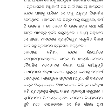
ପାଇଁ ଆସିଲେ ସେ ତାକୁ ଉପଯୁକ୍ତ ଦିଗଦର୍ଶନ ଦେଉଥିଲେ
। ପ୍ରଶାସନିକ ଅଧିକାରୀ ପଦ ପାଇଁ ଆଶାୟୀ ଛାତ୍ରଟିଏ
ତାଙ୍କ ପାଖକୁ ଆସିଲେ ସେ ତାକୁ ଅନୁରୂପ ଦିଗ୍‌ଦର୍ଶନ
ଦେଉଥିଲେ । ଛାତ୍ରମାନେ ତାଙ୍କ ଠାରୁ ଶିଖୁଥିଲେ, କର୍ମ
ହିଁ ଭଗବାନ । ସେ କେବେ ବି ଭଗବାନଙ୍କ କଥା କହି
ଛାତ୍ର ମାନଙ୍କୁ ଦୁର୍ବଳ କରୁନଥିଲେ । ଅନ୍ୟ ପକ୍ଷରେ
ସେ ଛାତ୍ର ମାନଙ୍କର ବ୍ୟକ୍ତିତ୍ୱର ସନ୍ତୁଳିତ ବିକାଶ
ପାଇଁ ସବୁ ପ୍ରକାରର ବ୍ୟବସ୍ଥା କରୁଥିଲେ ।
କୋଠାରୀ କମିଶନ୍ ତାଙ୍କ ରିପୋର୍ଟରେ
ବିଦ୍ୟାଳୟମାନଙ୍କରେ ଛାତ୍ର ଓ ଛାତ୍ରୀମାନଙ୍କର
ବୈଜ୍ଞାନିକ ମନୋଭାବର ବିକାଶ ପାଇଁ କର୍ମାନୁଭୂତି
ମାଧ୍ୟମରେ ଶିକ୍ଷା ଉପରେ ଗୁରୁତ୍ୱ ଦେବାକୁ ପରାମର୍ଶ
ଦେଇଥିଲେ । ଶ୍ରୀଯୁକ୍ତ ଷଡ଼ଙ୍ଗୀ ମଧ୍ୟ ସେହି ସମୟରେ
ତାଙ୍କ ବିଦ୍ୟାଳୟରେ ବିଜ୍ଞାନଗାରରେ ବିଭିନ୍ନ ପରୀକ୍ଷା
କରି ପ୍ରତ୍ୟକ୍ଷ ଶିକ୍ଷା ଦାନର ବ୍ୟବସ୍ଥା କରୁଥିଲେ ।
ସୂର୍ଯ୍ୟପରାଗ ଓ ଚନ୍ଦ୍ରଗ୍ରହଣ ସମୟରେ ବିଦ୍ୟାଳୟର
ଛୁଟି ରହେ, ସେତେବେଳେ ସେ ନିଜ ଗାଁରେ ଥିବା