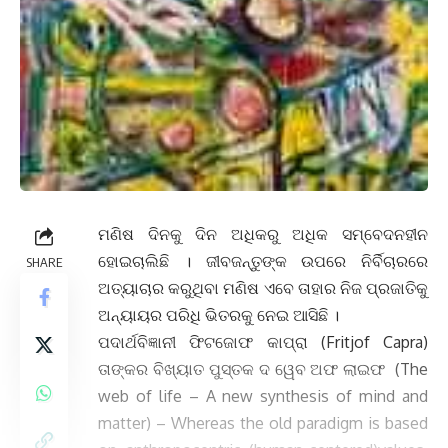
ମଣିଷ ଦିନକୁ ଦିନ ଅଧିକରୁ ଅଧିକ ସମ୍ବେଦନହୀନ
ହୋଇଚାଲିଛି । ଜୀବଜନ୍ତୁଙ୍କ ଉପରେ ନିର୍ବିଚାରରେ
SHARE
ଅତ୍ୟାଚାର କରୁଥିବା ମଣିଷ ଏବେ ତାହାର ନିଜ ପ୍ରଜାତିକୁ
ଅନ୍ୟାୟର ପରିଧି ଭିତରକୁ ନେଇ ଆସିଛି ।
ପଦାର୍ଥବିଜ୍ଞାନୀ ଫିଟଜୋଫ କାପ୍ରା (Fritjof Capra)
ତାଙ୍କର ବିଖ୍ୟାତ ପୁସ୍ତକ ଦ ୱେବ ଅଫ ଲାଇଫ (The
web of life – A new synthesis of mind and
matter) – Whereas the old paradigm is based