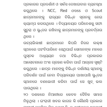
ପ୍ରକାରର ପ୍ରଦର୍ଶନୀ ଓ ସର୍କସ ଦେଖାଇବାର ବ୍ୟବସ୍ଥା
କରୁଥିଲେ । NCC, Red cross ଓ Scout
ଛାତ୍ରମାନଙ୍କୁ ରାଜ୍ୟର ବିଭିନ୍ନ ସ୍ତାନକୁ ନେଇ
କ୍ୟାମ୍ପ କରଉଥିଲେ । ବିଦ୍ୟାଳୟର ପରିବେଶକୁ ସଫା
ସୁତୁରା ଓ ସୁନ୍ଦର ରଖିବାକୁ ଛାତ୍ରମାନଙ୍କୁ ପ୍ରବର୍ତ୍ତାଉ
ଥିଲେ ।
ଉଚ୍ଚାଭିଳାଷୀ ଛାତ୍ରମାନେ କିପରି ନିଜର ଲକ୍ଷ
ସ୍ଥଳରେ ପହଂଚିପାରିବେ ସେଥିପାଇଁ ସେମାନଙ୍କ ମନରେ
ପୁସ୍ତକ ଅଧ୍ୟୟନ ତଥା ବିଭିନ୍ନ ପ୍ରକାରର
ଆଲୋଚନାରେ ଅଂଶ ଗ୍ରହଣ କରିବା ପାଇଁ ଆଗ୍ରହ ସୃଷ୍ଟି
କରୁଥିଲେ । ଛାତ୍ର ମାନଙ୍କୁ ବିଭିନ୍ନ ଦର୍ଶନୀୟ ସ୍ଥାନକୁ
ପରିଦର୍ଶନ ପାଇଁ ନେବା ବିଦ୍ୟାଳୟର ପାଖାପାଖି ସୁନ୍ଦର
ସ୍ଥାନରେ ବଣଭୋଜୀ କରିବା ପାଇଁ ସେ ଖୁବ୍ ଭଲ
ପାଉଥିଲେ ।
୨୦ ଦଶକରେ ନିଆଳୀରେ କେବଳ ଦୈନିକ ସମାଜ
ମିଳୁଥିଲା । ଇଂରାଜୀ ଖବର କାଗଜ କି କୌଣସି ପ୍ରକାର