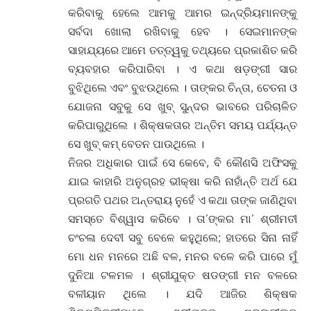
କରିବାକୁ ହେଲେ ଆମକୁ ଆମର ଇନ୍ଦ୍ରିୟମାନଙ୍କୁ
ସର୍ବଦା ଖୋଲା ରଖିବାକୁ ହେବ । ସେଇମାନଙ୍କ
ସାହାଯ୍ୟରେ ଆମେ ତତ୍ତ୍ୱକୁ ତଥ୍ୟରେ ପ୍ରକାଶିତ କରି
ବ୍ୟବହାର କରିପାରିବା । ଏ କଥା ଷଡ଼ଙ୍ଗୀ ସାର
ବୁଝିଥିଲେ ଏବଂ ବୁଝଉଥିଲେ । ତାଙ୍କର ଚିନ୍ତା, ଚେତନା ଓ
ଯୋଜନା ସବୁକୁ ସେ ଖୁବ୍ ସୁନ୍ଦର ଭାବରେ ପରିଚାଳିତ
କରିପାରୁଥିଲେ । ଶିକ୍ଷକତାର ଅନ୍ତିମ ସମୟ ପର୍ଯ୍ୟନ୍ତ
ସେ ଖୁବ୍ କମ୍ ବେତନ ପାଉଥିଲେ ।
ନିଜର ଅଧିକାର ପାଇଁ ସେ କେବେ, ବି କୌଣସି ଅଫିସକୁ
ଯାଇ କାହାରି ଅନୁଗ୍ରହ ଭୀକ୍ଷା କରି ନାହାଁନ୍ତି ଅର୍ଥ ଯେ
ପ୍ରଗତି ପଥର ଅନ୍ତରାୟ ନୁହେଁ ଏ କଥା ତାଙ୍କ ଜାଣିଥିବା
ସମସ୍ତେ ବିଶ୍ୱାସ କରିବେ । ତା’ଙ୍କର ମା’ ଶ୍ରୀମତୀ
ଚଂଚଳା ଦେବୀ ସବୁ ବେଳେ କହୁଥିଲେ; ହାତରେ ସିନା ନାହିଁ
ମୋ ଧନ ମନରେ ଅଛି ବଳ, ମନର ବଳେ କରି ପାରେ ମୁଁ
ଦୁନିଆ ଟଳମଳ । ଶ୍ରୀଯୁକ୍ତ ଷଡଙ୍ଗୀ ମନ ବଳରେ
ବଳୀୟାନ ଥିଲେ । ଯଦି ଆଜିର ଶିକ୍ଷକ