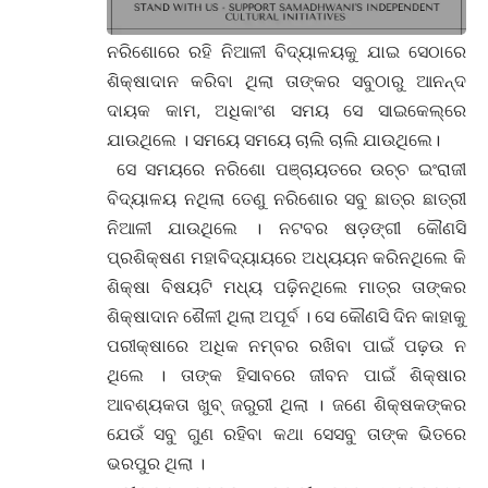
ନରିଶୋରେ ରହି ନିଆଳୀ ବିଦ୍ୟାଳୟକୁ ଯାଇ ସେଠାରେ
ଶିକ୍ଷାଦାନ କରିବା ଥିଲା ତାଙ୍କର ସବୁଠାରୁ ଆନନ୍ଦ
ଦାୟକ କାମ, ଅଧିକାଂଶ ସମୟ ସେ ସାଇକେଲ୍‌ରେ
ଯାଉଥିଲେ । ସମୟେ ସମୟେ ଚାଲି ଚାଲି ଯାଉଥିଲେ।
ସେ ସମୟରେ ନରିଶୋ ପଞ୍ଚାୟତରେ ଉଚ୍ଚ ଇଂରାଜୀ
ବିଦ୍ୟାଳୟ ନଥିଲା ତେଣୁ ନରିଶୋର ସବୁ ଛାତ୍ର ଛାତ୍ରୀ
ନିଆଳୀ ଯାଉଥିଲେ । ନଟବର ଷଡ଼ଙ୍ଗୀ କୌଣସି
ପ୍ରଶିକ୍ଷଣ ମହାବିଦ୍ୟାୟରେ ଅଧ୍ୟୟନ କରିନଥିଲେ କି
ଶିକ୍ଷା ବିଷୟଟି ମଧ୍ୟ ପଢ଼ିନଥିଲେ ମାତ୍ର ତାଙ୍କର
ଶିକ୍ଷାଦାନ ଶୈଳୀ ଥିଲା ଅପୂର୍ବ । ସେ କୌଣସି ଦିନ କାହାକୁ
ପରୀକ୍ଷାରେ ଅଧିକ ନମ୍ବର ରଖିବା ପାଇଁ ପଢ଼ଉ ନ
ଥିଲେ । ତାଙ୍କ ହିସାବରେ ଜୀବନ ପାଇଁ ଶିକ୍ଷାର
ଆବଶ୍ୟକତା ଖୁବ୍ ଜରୁରୀ ଥିଲା । ଜଣେ ଶିକ୍ଷକଙ୍କର
ଯେଉଁ ସବୁ ଗୁଣ ରହିବା କଥା ସେସବୁ ତାଙ୍କ ଭିତରେ
ଭରପୁର ଥିଲା ।