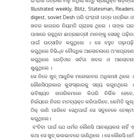
ଇଂରାଜୀ ପତ୍ରିକା ମିଳୁ ନଥିଲା କିନ୍ତୁ ଶ୍ରୀଯୁକ୍ତ ଷଡ଼ଙ୍ଗୀ
Illustrated weekly, Blitz, Statesman, Readers
digest, soviet Desh ପରି ଇଂରାଜୀ ପତ୍ର ପତ୍ରିକା ଓ
ଖବର କାଗଜର ନିୟମତି ଗ୍ରାହକ ଥିଲେ । ତାଙ୍କ ଘର
ପାଖରେ ରହୁଥିବା ଛାତ୍ରଛାତ୍ରୀ ମାନଙ୍କୁ ସେସବୁ ପଢ଼ିବା
ପାଇଁ ଉତ୍ସାହିତ କରୁଥିଲେ । ସେ ବହୁତ ପଢ଼ାପଢ଼ି
କରୁଥିଲେ ବିଭିନ୍ନ ବୌଦ୍ଧିକ ଆଲୋଚନାରେ ଅଂଶଗ୍ରହଣ
କରୁଥିଲେ ରେଡ଼ିଓର ସର୍ବଦା ଖବର ଓ ଆଲୋଚନା
ଶୁଣୁଥିଲେ ।
ସେ ନିଜେ ଖୁବ୍ ଆଧୁନିକ ମନୋଭାବର ଅଧିକାରୀ ଥିଲେ ।
କୌଣସିପ୍ରକାର କୁସଂସ୍କାରକୁ ସହ୍ୟ କରୁନଥିଲେ ।
ଭବିଷ୍ୟତ ନାଗରିକମାନେ କିପରି ନିର୍ଭିକ ହେବେ,
ନିର୍ଭୟରେ ନିଜର ମତବ୍ୟକ୍ତ କରିପାରିବେ, କେମିତି ଭୁଲ୍
ଠିକ୍ ଜାଣି ପାରିବେ ସେଥିପାଇଁ ସେ ସବୁବେଳେ ଚେଷ୍ଟା
କରୁଥିଲେ।
ବଂଚିବା ପାଇଁ ଯେ ଧର୍ମର କୌଣସି ଆବଶ୍ୟକତା ନାହିଁ ଏ
କଥା ସେ ଖୁବ୍ ଭଲଭାବରେ ଜାଣିଥିଲେ । ସେ କୌଣସି ଧର୍ମ