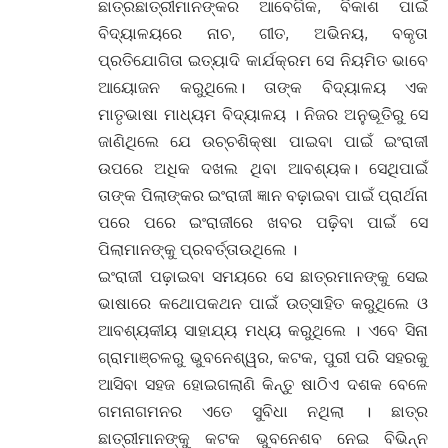
ଛାତ୍ରଛାତ୍ରୀମାନଙ୍କର ଆବେଗିକ, ବିକାଶ ପାଇଁ
ବିଦ୍ୟାଳୟରେ ନାଚ, ଗୀତ, ଅଭିନୟ, ବକୃତା
ପ୍ରତିଯୋଗିତା ଇତ୍ୟାଦି କାର୍ଯକ୍ରମ ସେ ନିୟମିତ ଭାବେ
ଆୟୋଜନ କରୁଥିଲେ। ତାଙ୍କ ବିଦ୍ୟାଳୟ ଏକ
ମାତୃଭାଷା ମାଧ୍ୟମ ବିଦ୍ୟାଳୟ । ନିଜର ଅନୁଭୂତିରୁ ସେ
ଜାଣିଥିଲେ ଯେ ଉଚ୍ଚଶିକ୍ଷା ପାଇବା ପାଇଁ ଇଂରାଜୀ
ଉପରେ ଅଧିକ ଦଖଲ ଥିବା ଆବଶ୍ୟକ। ସେଥିପାଇଁ
ତାଙ୍କ ପିଲାଙ୍କର ଇଂରାଜୀ ଜ୍ଞାନ ବଢ଼ାଇବା ପାଇଁ ପ୍ରାର୍ଥନା
ପରେ ପରେ ଇଂରାଜୀରେ ଖବର ପଢ଼ିବା ପାଇଁ ସେ
ପିଲାମାନଙ୍କୁ ପ୍ରବର୍ତ୍ତାଉଥିଲେ ।
ଇଂରାଜୀ ପଢ଼ାଇବା ସମୟରେ ସେ ଛାତ୍ରମାନଙ୍କୁ ସେଇ
ଭାଷାରେ କଥୋପକଥନ ପାଇଁ ଉତ୍ସାହିତ କରୁଥିଲେ ଓ
ଆବଶ୍ୟକୀୟ ସାହାଯ୍ୟ ମଧ୍ୟ କରୁଥିଲେ । ଏବେ ସିନା
ଗ୍ରାମାଞ୍ଚଳରୁ ଭୁବନେଶ୍ୱର, କଟକ, ପୁରୀ ପରି ସହରକୁ
ଆସିବା ସହଜ ହୋଇଗଲାଣି କିନ୍ତୁ ଷାଠିଏ ଦଶକ ବେଳେ
ଗମନାଗମନର ଏତେ ସୁବିଧା ନଥିଲା । ଛାତ୍ର
ଛାତ୍ରୀମାନଙ୍କୁ କଟକ ଭୁବନେଶବ ନେଇ ବିଭିନ୍ନ