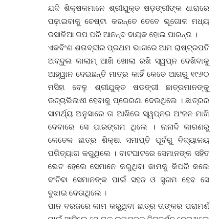
ଯଦି ଶିକ୍ଷକମାନେ ଶ୍ରୀଯୁକ୍ତ ଷଡ଼ଙ୍ଗୀଙ୍କ ଧାରାରେ
ପଢ଼ାଇବାକୁ ଚେଷ୍ଟା କରନ୍ତେ ତେବେ ଭୂଗୋଳ ମଧ୍ୟ
ରସାଳିଆ ଗପ ପରି ଆନନ୍ଦ ଦାୟକ ହୋଇ ପାରନ୍ତା ।
ଏକବିଂଶ ଶତାବ୍ଦୀର ପ୍ରଥମ ଭାଗରେ ଆମ ରାଷ୍ଟ୍ରପତି
ଅବ୍‌ଦୁଲ କାଲାମ୍ ଆଖି ଖୋଲା ରଖି ସ୍ୱପ୍ନ ଦେଖିବାକୁ
ଆହ୍ୱାନ ଦେଇଛନ୍ତି ମାତ୍ର କାହିଁ କେତେ ଆଗରୁ ୧୯୬୦
ମସିହା ବେଳୁ ଶ୍ରୀଯୁକ୍ତ ଷଡଙ୍ଗୀ ଛାତ୍ରମାନଙ୍କୁ
ଉଚ୍ଚାଭିଳାଷୀ ହେବାକୁ ପ୍ରେରଣା ଦେଉଥିଲେ । ଛାତ୍ରର
ସାମର୍ଥ୍ୟ ଅନୁସାରେ ତା ଆଖିରେ ସ୍ୱପ୍ନର ଅଂଜନ ମାଖି
ଦେବାରେ ସେ ପାରଙ୍ଗମ ଥିଲେ । ନାନାଦି କାରଣରୁ
କେତେକ ଛାତ୍ର ଶିକ୍ଷା ସମାପ୍ତି ପୂର୍ବରୁ ବିଦ୍ୟାଳୟ
ପରିତ୍ୟାଗ କରୁଥିଲେ । ବାଟଘାଟରେ ସେମାନଙ୍କ ସହିତ
ଭେଟ ହେଲେ ସେମାନେ କରୁଥିବା କାମକୁ କିପରି କଲେ
ବଂଚିବା ସେମାନଙ୍କ ପାଇଁ ସହଜ ଓ ସୁଗମ ହେବ ସେ
ବୁଝାଇ ଦେଉଥିଲେ ।
ପାନ ବରଜରେ କାମ କରୁଥିବା ଛାତ୍ର ତାଙ୍କର ପରାମର୍ଶ