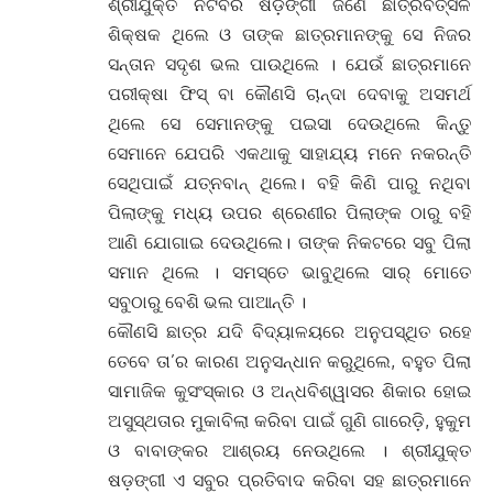
ଶ୍ରୀଯୁକ୍ତ ନଟବର ଷଡ଼ଙ୍ଗୀ ଜଣେ ଛାତ୍ରବତ୍ସଳ
ଶିକ୍ଷକ ଥିଲେ ଓ ତାଙ୍କ ଛାତ୍ରମାନଙ୍କୁ ସେ ନିଜର
ସନ୍ତାନ ସଦୃଶ ଭଲ ପାଉଥିଲେ । ଯେଉଁ ଛାତ୍ରମାନେ
ପରୀକ୍ଷା ଫିସ୍ ବା କୌଣସି ଚାନ୍ଦା ଦେବାକୁ ଅସମର୍ଥ
ଥିଲେ ସେ ସେମାନଙ୍କୁ ପଇସା ଦେଉଥିଲେ କିନ୍ତୁ
ସେମାନେ ଯେପରି ଏକଥାକୁ ସାହାଯ୍ୟ ମନେ ନକରନ୍ତି
ସେଥିପାଇଁ ଯତ୍ନବାନ୍ ଥିଲେ। ବହି କିଣି ପାରୁ ନଥିବା
ପିଲାଙ୍କୁ ମଧ୍ୟ ଉପର ଶ୍ରେଣୀର ପିଲାଙ୍କ ଠାରୁ ବହି
ଆଣି ଯୋଗାଇ ଦେଉଥିଲେ। ତାଙ୍କ ନିକଟରେ ସବୁ ପିଲା
ସମାନ ଥିଲେ । ସମସ୍ତେ ଭାବୁଥିଲେ ସାର୍ ମୋତେ
ସବୁଠାରୁ ବେଶି ଭଲ ପାଆନ୍ତି ।
କୌଣସି ଛାତ୍ର ଯଦି ବିଦ୍ୟାଳୟରେ ଅନୁପସ୍ଥିତ ରହେ
ତେବେ ତା’ର କାରଣ ଅନୁସନ୍ଧାନ କରୁଥିଲେ, ବହୁତ ପିଲା
ସାମାଜିକ କୁସଂସ୍କାର ଓ ଅନ୍ଧବିଶ୍ୱାସର ଶିକାର ହୋଇ
ଅସୁସ୍ଥତାର ମୁକାବିଲା କରିବା ପାଇଁ ଗୁଣି ଗାରେଡ଼ି, ହୁକୁମ
ଓ ବାବାଙ୍କର ଆଶ୍ରୟ ନେଉଥିଲେ । ଶ୍ରୀଯୁକ୍ତ
ଷଡ଼ଙ୍ଗୀ ଏ ସବୁର ପ୍ରତିବାଦ କରିବା ସହ ଛାତ୍ରମାନେ