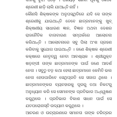
ଶ୍ରେଣୀ ଛାଡ଼ି ଚାଲି ଯାଆନ୍ତି ନାହିଁ ।
କୌଣସି ଶିକ୍ଷକଙ୍କ ଅନୁପସ୍ଥିତିରେ ଯଦି ସେ ତାଙ୍କ
ଶ୍ରେଣୀକୁ ଯାଇଥାନ୍ତି ତେବେ ଛାତ୍ରମାନଙ୍କୁ ଖୁବ୍
ଶିକ୍ଷଣୀୟ ସାଧାରଣ ଜ୍ଞାନ, ବିଜ୍ଞାନ ଅଥବା ଦେଶର
ରାଜନୈତିକ ବାତାବାରଣ ସମ୍ପର୍କରେ ଆଲୋଚନା
କରିଥାନ୍ତି । ଆଲୋଚନାରେ ସବୁ ପିଲା ଅଂଶ ଗ୍ରହଣ
କରିବାକୁ ସୁଯୋଗ ପାଇଥାନ୍ତି । ଜଣେ ଶିକ୍ଷକ ଶ୍ରେଣୀ
କକ୍ଷରେ ନେତୃତ୍ୱ ନେବା ଆବଶ୍ୟକ । ଶ୍ରୀଯୁକ୍ତ
ଷଡ଼ଙ୍ଗୀ ତାଙ୍କ ଛାତ୍ରମାନଙ୍କ ପାଇଁ ଜଣେ ଆଦର୍ଶ
ନେତା । ସବୁଠୁ ବଡ଼ କଥା ହେଲା ଛାତ୍ରମାନେ କେମିତି ଭଲ
ନେତା ହେଉପାରିବେ ସେଥିପ୍ରତି ସେ ସଜାଗ ଥିଲେ ।
ଛାତ୍ରମାନଙ୍କର ବ୍ୟବହାରକୁ ଦୂରରୁ ତଥା ନିକଟରୁ
ଅନୁଧ୍ୟାନ କରି ସେ ସେମାନଙ୍କ ପ୍ରତିଭାର ଅନ୍ୱେଷଣ
କରୁଥିଲେ । ପ୍ରତିଭାର ବିକାଶ ସାଧନ ପାଇଁ ସେ
ଯତପରୋନାସ୍ତି ଉଦ୍ୟାମ କରୁଥିଲେ ।
ଆଚରଣ ଓ ଉଚ୍ଚାରଣରେ ସମାନତା ତାଙ୍କ ଚରିତ୍ରର