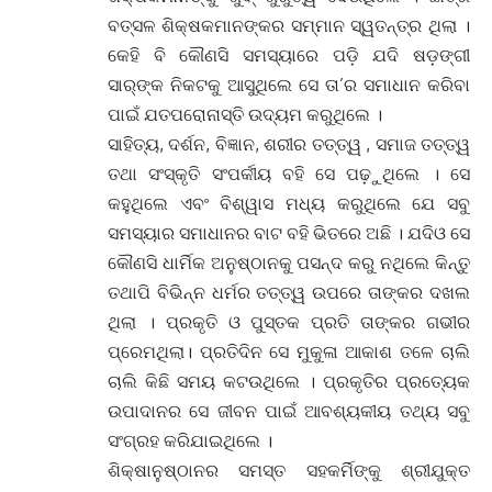
ବତ୍ସଳ ଶିକ୍ଷକମାନଙ୍କର ସମ୍ମାନ ସ୍ୱତନ୍ତ୍ର ଥିଲା ।
କେହି ବି କୌଣସି ସମସ୍ୟାରେ ପଡ଼ି ଯଦି ଷଡ଼ଙ୍ଗୀ
ସାର୍‌ଙ୍କ ନିକଟକୁ ଆସୁଥିଲେ ସେ ତା’ର ସମାଧାନ କରିବା
ପାଇଁ ଯତପରୋନାସ୍ତି ଉଦ୍ୟମ କରୁଥିଲେ ।
ସାହିତ୍ୟ, ଦର୍ଶନ, ବିଜ୍ଞାନ, ଶରୀର ତତ୍ତ୍ୱ , ସମାଜ ତତ୍ତ୍ୱ
ତଥା ସଂସ୍କୃତି ସଂପର୍କୀୟ ବହି ସେ ପଢ଼ୁଥିଲେ । ସେ
କହୁଥିଲେ ଏବଂ ବିଶ୍ୱାସ ମଧ୍ୟ କରୁଥିଲେ ଯେ ସବୁ
ସମସ୍ୟାର ସମାଧାନର ବାଟ ବହି ଭିତରେ ଅଛି । ଯଦିଓ ସେ
କୌଣସି ଧାର୍ମିକ ଅନୁଷ୍ଠାନକୁ ପସନ୍ଦ କରୁ ନଥିଲେ କିନ୍ତୁ
ତଥାପି ବିଭିନ୍ନ ଧର୍ମର ତତ୍ତ୍ୱ ଉପରେ ତାଙ୍କର ଦଖଲ
ଥିଲା । ପ୍ରକୃତି ଓ ପୁସ୍ତକ ପ୍ରତି ତାଙ୍କର ଗଭୀର
ପ୍ରେମଥିଲା। ପ୍ରତିଦିନ ସେ ମୁକୁଳା ଆକାଶ ତଳେ ଚାଲି
ଚାଲି କିଛି ସମୟ କଟଉଥିଲେ । ପ୍ରକୃତିର ପ୍ରତ୍ୟେକ
ଉପାଦାନର ସେ ଜୀବନ ପାଇଁ ଆବଶ୍ୟକୀୟ ତଥ୍ୟ ସବୁ
ସଂଗ୍ରହ କରିଯାଇଥିଲେ ।
ଶିକ୍ଷାନୁଷ୍ଠାନର ସମସ୍ତ ସହକର୍ମିଙ୍କୁ ଶ୍ରୀଯୁକ୍ତ