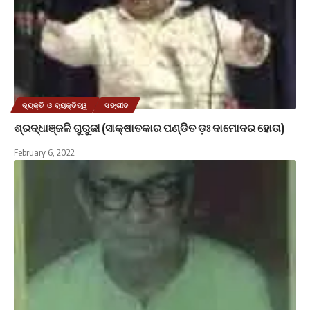
ବ୍ୟକ୍ତି ଓ ବ୍ୟକ୍ତିତ୍ୱ
ସଙ୍ଗୀତ
ଶ୍ରଦ୍ଧାଞ୍ଜଳି ଗୁରୁଜୀ (ସାକ୍ଷାତକାର ପଣ୍ଡିତ ଡ଼ଃ ଦାମୋଦର ହୋତା)
February 6, 2022