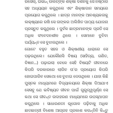
ରସେଲ୍‌, ଇଭାନ୍ ଉଲିଚ୍‌ଙ୍କ ଶିକ୍ଷା ଦର୍ଶନକୁ ସେ ନିଷ୍ଠାର
ସହ ଅଧ୍ୟୟନ କରୁଥିଲେ ଏବଂ ଶିକ୍ଷାଦାନ ସମୟରେ
ପ୍ରୟୋଗ କରୁଥିଲେ । ଛାତ୍ର ମାନଙ୍କ ଆବଶ୍ୟକତାକୁ
ଲକ୍ଷ୍ୟରେ ରଖି ସେ ତାଙ୍କର ଅଲିଖିତ ପାଠ୍ୟ ଯୋଜନା
ପ୍ରସ୍ତୁତ କରୁଥିଲେ । ଦୁର୍ବଳ ଛାତ୍ରମାନଙ୍କ ପ୍ରତି ସେ
ଅଧିକ ସଂବେଦନଶୀଳ ଥିଲେ । ସେମାନେ ବୁଝିବା
ପର୍ଯ୍ୟନ୍ତ ସେ ବୁଝାଉଥିଲେ ।
ଗୋଟେ ବହୁତ ସହଜ ଓ ଶିକ୍ଷଣୀୟ ଧାରାରେ ସେ
ପଢ଼ଉଥିଲେ। ଯେକୌଣସି ବିଷୟ (ସାହିତ୍ୟ, ଗଣିତ,
ବିଜ୍ଞାନ…) ପଢ଼ାଇଲା ବେଳେ ସେହି ବିଷୟଟି ଜୀବନରେ
କିପରି ଦରକାରରେ ଲାଗିବ ତା’ର ପ୍ରୟୋଗ କିପରି
ହୋଇପାରିବ ସେକଥା ସେ ବୁଝାଇ ଦେଉଥିଲେ । ଯାହା କିଛି
ପୁସ୍ତକ ମାଧ୍ୟମରେ ବିଦ୍ୟାଳୟରେ ଶିକ୍ଷା ଦିଆଯାଏ
ସେସବୁ ଯେ ଭବିଷ୍ୟତ ଜୀବନ ପାଇଁ ଗୁରୁତ୍ୱପୂର୍ଣ୍ଣ ସେ
କଥା ସେ ଜୀବନ୍ତ ଉଦାହରଣ ମାଧ୍ୟମରେ ଉପସ୍ଥାପନ
କରୁଥିଲେ । ସାଧାରଣତଃ ଭୂଗୋଳ ପଢ଼ିବାକୁ ଅଧିକ
ଛାତଛାତ୍ରୀ ବିଶେଷ ଆଗ୍ରହ ପ୍ରକାଶ କରନ୍ତିନି କିନ୍ତୁ