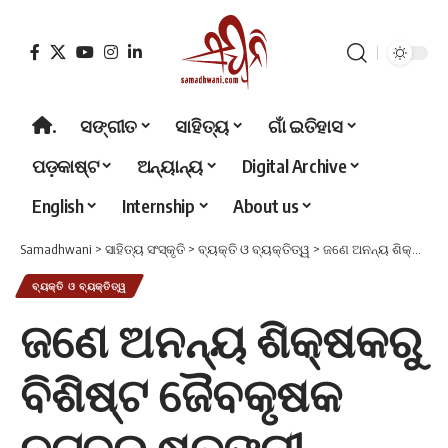
.
ସଙ୍ଗୀତ
ସାହିତ୍ୟ
ଗାଁ ଇତିହାସ
ପଡ଼କାଷ୍ଟ
ଅନ୍ୟାନ୍ୟ
Digital Archive
English
Internship
About us
Samadhwani
>
ସାହିତ୍ୟ ସଂସ୍କୃତି
>
ବ୍ୟକ୍ତି ଓ ବ୍ୟକ୍ତିତ୍ୱ
>
ଜଣେ ଅନନ୍ୟ ଶିକ୍ଷକରୁ ବିଶିଷ୍ଟ ଜୈବକୃଷକ ନଟବର ଷଡ଼ଙ୍ଗୀ (ପ୍ରଥମ ଭାଗ )
ବ୍ୟକ୍ତି ଓ ବ୍ୟକ୍ତିତ୍ୱ
ଜଣେ ଅନନ୍ୟ ଶିକ୍ଷକରୁ
ବିଶିଷ୍ଟ ଜୈବକୃଷକ