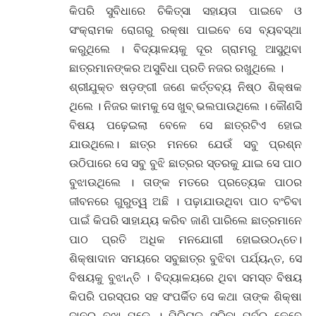
କିପରି ସୁବିଧାରେ ଚିକିତ୍ସା ସହାୟତା ପାଇବେ ଓ
ସଂକ୍ରାମକ ରୋଗରୁ ରକ୍ଷା ପାଇବେ ସେ ବ୍ୟବସ୍ଥା
କରୁଥିଲେ । ବିଦ୍ୟାଳୟକୁ ଦୂର ଗ୍ରାମରୁ ଆସୁଥିବା
ଛାତ୍ରମାନଙ୍କର ଅସୁବିଧା ପ୍ରତି ନଜର ରଖୁଥିଲେ ।
ଶ୍ରୀଯୁକ୍ତ ଷଡ଼ଙ୍ଗୀ ଜଣେ କର୍ତ୍ତବ୍ୟ ନିଷ୍ଠ ଶିକ୍ଷକ
ଥିଲେ । ନିଜର କାମକୁ ସେ ଖୁବ୍ ଭଲପାଉଥିଲେ । କୌଣସି
ବିଷୟ ପଢ଼େଇଲା ବେଳେ ସେ ଛାତ୍ରଟିଏ ହୋଇ
ଯାଉଥିଲେ। ଛାତ୍ର ମନରେ ଯେଉଁ ସବୁ ପ୍ରଶ୍ନ
ଉଠିପାରେ ସେ ସବୁ ବୁଝି ଛାତ୍ରର ସ୍ତରକୁ ଯାଇ ସେ ପାଠ
ବୁଝାଉଥିଲେ । ତାଙ୍କ ମତରେ ପ୍ରତ୍ୟେକ ପାଠର
ଜୀବନରେ ଗୁରୁତ୍ୱ ଅଛି । ପଢ଼ାଯାଉଥିବା ପାଠ ବଂଚିବା
ପାଇଁ କିପରି ସାହାଯ୍ୟ କରିବ ଜାଣି ପାରିଲେ ଛାତ୍ରମାନେ
ପାଠ ପ୍ରତି ଅଧିକ ମନଯୋଗୀ ହୋଇଉଠନ୍ତେ।
ଶିକ୍ଷାଦାନ ସମୟରେ ସବୁଛାତ୍ର ବୁଝିବା ପର୍ଯ୍ୟନ୍ତ, ସେ
ବିଷୟକୁ ବୁଝାନ୍ତି । ବିଦ୍ୟାଳୟରେ ଥିବା ସମସ୍ତ ବିଷୟ
କିପରି ପରସ୍ପର ସହ ସଂପର୍କିତ ସେ କଥା ତାଙ୍କ ଶିକ୍ଷା
ଦାନରୁ ବୁଝା ପଡ଼େ । ପିରିୟଡ଼ ସରିବା ପୂର୍ବରୁ କେବେ