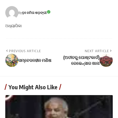
By
ଡ଼ଃ ନମିତା ଷଡ଼ଙ୍ଗୀ
ଅଧ୍ୟାପିକା
PREVIOUS ARTICLE
NEXT ARTICLE
(ଅତୀତରୁ ପୋଷ୍ଟକାର୍ଡ)
ସମ୍ବେଦନହୀନ ମଣିଷ
ରେଭେନ୍ସାର ଖାନା
You Might Also Like