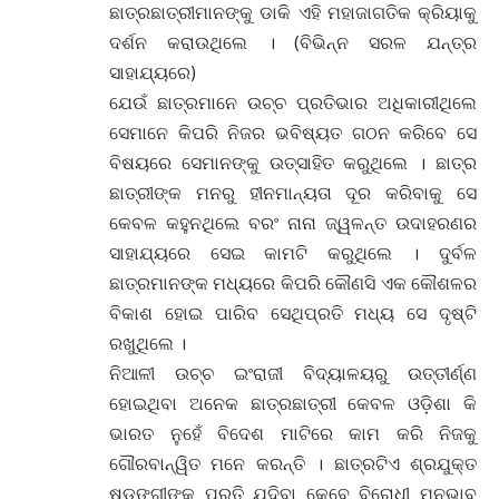
ଛାତ୍ରଛାତ୍ରୀମାନଙ୍କୁ ଡାକି ଏହି ମହାଜାଗତିକ କ୍ରିୟାକୁ
ଦର୍ଶନ କରାଉଥିଲେ । (ବିଭିନ୍ନ ସରଳ ଯନ୍ତ୍ର
ସାହାଯ୍ୟରେ)
ଯେଉଁ ଛାତ୍ରମାନେ ଉଚ୍ଚ ପ୍ରତିଭାର ଅଧିକାରୀଥିଲେ
ସେମାନେ କିପରି ନିଜର ଭବିଷ୍ୟତ ଗଠନ କରିବେ ସେ
ବିଷୟରେ ସେମାନଙ୍କୁ ଉତ୍ସାହିତ କରୁଥିଲେ । ଛାତ୍ର
ଛାତ୍ରୀଙ୍କ ମନରୁ ହୀନମାନ୍ୟତା ଦୂର କରିବାକୁ ସେ
କେବଳ କହୁନଥିଲେ ବରଂ ନାନା ଜ୍ୱଳନ୍ତ ଉଦାହରଣର
ସାହାଯ୍ୟରେ ସେଇ କାମଟି କରୁଥିଲେ । ଦୁର୍ବଳ
ଛାତ୍ରମାନଙ୍କ ମଧ୍ୟରେ କିପରି କୌଣସି ଏକ କୌଶଳର
ବିକାଶ ହୋଇ ପାରିବ ସେଥିପ୍ରତି ମଧ୍ୟ ସେ ଦୃଷ୍ଟି
ରଖୁଥିଲେ ।
ନିଆଳୀ ଉଚ୍ଚ ଇଂରାଜୀ ବିଦ୍ୟାଳୟରୁ ଉତ୍ତୀର୍ଣ୍ଣ
ହୋଇଥିବା ଅନେକ ଛାତ୍ରଛାତ୍ରୀ କେବଳ ଓଡ଼ିଶା କି
ଭାରତ ନୁହେଁ ବିଦେଶ ମାଟିରେ କାମ କରି ନିଜକୁ
ଗୌରବାନ୍ୱିତ ମନେ କରନ୍ତି । ଛାତ୍ରଟିଏ ଶ୍ରଯୁକ୍ତ
ଷଡ଼ଙ୍ଗୀଙ୍କ ପ୍ରତି ଯଦିବା କେବେ ବିରୋଧୀ ମନଭାବ