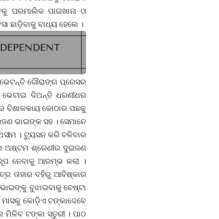
ଳକୁ ଘରମାଲିକ ପାଇଖାନା ଓ
ା ଛାଡ଼ିବାକୁ ବାଧ୍ୟ ହେଲେ ।
ନ୍ତି ଗୌରାଙ୍ଗ ପ୍ରେସର
ତ ଭେଟାଇ ଦିଅନ୍ତି ଧରଣୀଧର
ଳୟର ବିଶାଳକାୟ କୋଠାର ପଛକୁ
ଦୁଇଜଣ ଭାଇଙ୍କ ସହ । ସେମାନେ
 ଅସୀମ । ଟ୍ୟୁସନ କରି ଚଳିବାର
ରେ ଅଷ୍ଟମ ଶ୍ରେଣୀର ଦୁଇଜଣ
 ରୂପ ନେବାକୁ ଆରମ୍ଭ କଲା ।
୍ର ତାହାର ବହିରୁ ଆବିଷ୍କାର
ଭାଇଙ୍କୁ ବୁଝାଇବାକୁ ଚେଷ୍ଟା
ପା ମାସକୁ କୋଡ଼ିଏ ଟଙ୍କାଦେବେ
 ମିଳିବ ଟଙ୍କା ସତୁରୀ । ପାଠ