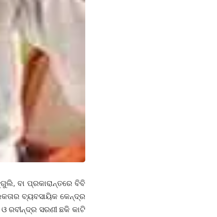
, ବା ପ୍ରକାରାନ୍ତରେ ବିବି
ଲିକତାର ବ୍ୟବସାୟିକ କେନ୍ଦ୍ର
ୁ ଓ ରବୀନ୍ଦ୍ର ସରଣୀ ଛକି କାଟି