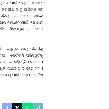
ରିକା ପାଇଁ ଚିତ୍ର ଆଙ୍କିବା
, ଜଗଦୀଶ ବାବୁ ଆଦିଙ୍କ ସହ
ା ସରିଲା । ପ୍ରଥମ ଶ୍ରେଣୀରେ
କାର ନିମନ୍ତେ ଯାଇଁ, ସେ କାମ
ଡ଼ିଓ ‘ଶିଳ୍ପପୁରୀ’ରେ । ୨୩୪
ୀମ ବସୁଙ୍କ ଆତ୍ମଜୀବନୀରୁ
ାୟ । କେଉଁଭଳି ପରିସ୍ଥିତିକୁ
 ଭାଷାରେ କହିଛନ୍ତି ଲେଖକ ।
ଧିକ ଜାଣିବାପାଇଁ ସୁଯୋଗଟିଏ
ୟବ୍ୟସାୟ ପାଇଁ ଓ ନୂଆକଥାଟିଏ