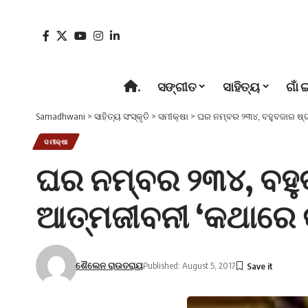
.
ସଙ୍ଗୀତ
ସାହିତ୍ୟ
ଗାଁ 
Samadhwani
>
ସାହିତ୍ୟ ସଂସ୍କୃତି
>
ସମୀକ୍ଷା
>
ଘର ନମ୍ବର ୨୩୪, ବହୁବଜାର ଷ୍ଟ
ସମୀକ୍ଷା
ଘର ନମ୍ବର ୨୩୪, ବହୁବ
ଆତ୍ମଜୀବନୀ ‘କଥାରେ କ
ଶୈଲେନ ରାଉତରାୟ
Published: August 5, 2017