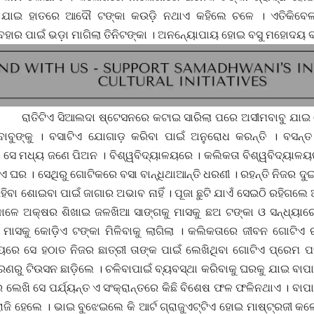
୍ଚ ଯାଇ ହାତରେ ଆଦୌ ଟଙ୍କା କଉଡ଼ି ନଥାଏ କହିଲେ ଚଳେ । ଏତିକିବେ
ହାର ପାଇଁ ଭଡ଼ା ମାଗିଲା ତିନିଟଙ୍କା । ଅନନ୍ୟୋପାୟ ହୋଇ ବସୁ ମହୋଦୟ ବସ
ଆଲଦା ଷ୍ଟେସନରେ କଟାଇ ସାରିଲା ପରେ ଅସୀମବାବୁ ଯାଇ ଭେଟ
ବାବୁଙ୍କୁ । ବସାଟିଏ ଯୋଗାଡ଼ କରିବା ପାଇଁ ଅନୁରୋଧ କରନ୍ତି । ବସନ୍
 ସେ ମଧ୍ୟ ଜଣେ ପିଅନ । ବିଶ୍ୱବିଦ୍ୟାଳୟରେ । କଲିକତା ବିଶ୍ୱବିଦ୍ୟା
ଡ଼ିଏ ଘର । ସେଥିରୁ ଗୋଟିକରେ ବସା ବାନ୍ଧିଥାଆନ୍ତି ଧରଣୀ । ରହନ୍ତି ନିଜର 
ିବା ଶୋଇବା ପାଇଁ ଜାଗାର ଅଭାବ ନାହିଁ । ପୂଜା ଛୁଟି ଯାଏଁ ସେଇଠି ରହିଗଲେ
ାଳେ ଅକ୍ଷର ଶିଖାଇ ଜଳଖିଆ ସାଙ୍ଗକୁ ମାସକୁ ଛଅ ଟଙ୍କା ଓ ସନ୍ଧ୍ୟା
 ମାସକୁ କୋଡ଼ିଏ ଟଙ୍କା ମିଳିବାକୁ ଲାଗିଲା । କଲିକତାରେ ଜୀବନ ଗୋଟିଏ
ରେ ସେ ହଠାତ ନିଜର ଛାତ୍ରୀ ତାଙ୍କ ପାଇଁ ଲେଖିଥିବା ଗୋଟିଏ ପ୍ରେମ ପତ
ଣରୁ ଟିଉସନ ଛାଡ଼ିଲେ । ଚଳିବାପାଇଁ ବ୍ୟବସ୍ଥା କରିବାକୁ ଘରକୁ ଯାଇ ବାପା
 ଲେଖି ସେ ପର୍ଯ୍ୟନ୍ତ ଏ ସଂକ୍ରାନ୍ତରେ କିଛି ବିଶେଷ ଫଳ ଫଳିନଥାଏ । ବା
ଜି ହେଲେ । ଭାଇ ବୁଝେଇଲେ କି ଆର୍ଟ ଗ୍ରାଜୁଏଟ୍ଟିଏ ହୋଇ ମାଷ୍ଟ୍ରଜୀ କଲେ