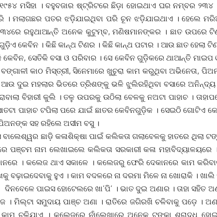
। ୧୯୫୪ ମସିହା । ବହୁବଜାର ଷ୍ଟ୍ରିଟରେ ଛିଡ଼ା ହୋଇଥାଏ ଘର ନମ୍ବର ୨୩୪
ପରି । ମଲାଗଛର ପତର ଝଡ଼ିଯାଇଥିବା ପରି ଚୂନ ଝଡ଼ିଯାଇଥାଏ । ହେଲେ ମର
୨୩୪ରେ ରହୁଥାଆନ୍ତି ଅନେକ କୁଟୁମ୍ବ, ମଣିଷମାନଙ୍କର । ଛାତ ଉପରେ ଟି
ିଏ କେବିନ । କିଛି କାନ୍ଥ ଟିଣର । କିଛି କାନ୍ଥ ପଟାର । ଆଉ ଛାତ ହେଲା ଟି
, ସେତିକି ବସା ଓ ପରିବାର । ସେ କେବିନ ଗୁଡ଼ିକରେ ଥାଆନ୍ତି ମାଇପ ଓ 
 ବଙ୍ଗାଳୀ କାଠ ମିସ୍ତ୍ରୀ, ସିନେମାରେ ଖୁଚୁରା କାମ କରୁଥିବା ଅଭିନେତା, ପ
ଉ ଦୁଇ ମହଲାର ଭିତରେ ତ୍ରିଶଙ୍କୁ ଭଳି ଝୁଲିରହିଥିବା ବସାରେ ଅନିନ୍ଦ୍ୟ ସୁ
ାବାଲା ବିହାରୀ କୁଲି । ତଳୁ ଉପରକୁ ଉଠିଲା ବେଳକୁ ନଅଟା ପାହାଚ । ତାହାପର
ସାତଟା ପାହାଚ ଟପିଲା ପରେ ଯାଇଁ ଛାତର କେବିନଗୁଡ଼ିକ । ସେଇଠି ଗୋଟିଏ 
ପିଅନଙ୍କ ସହ ରହିଲେ ଅସୀମ ବସୁ ।
 ଛାଡ଼ି କଳାଶିକ୍ଷା ପାଇଁ କଲିକତା ଗଲାବେଳକୁ ହାତରେ ଥିଲା ଟଙ୍
ରେ ପଞ୍ଚମ ନାମ ଲେଖାଇଲେ କଲିକତା ସରକାରୀ କଳା ମହାବିଦ୍ୟାଳୟରେ ।
ାନରେ । କଲେଜ ଥାଏ ସକାଳେ । କଲେଜରୁ ଫେରି ଦେକାନରେ କାମ କରିବାକ
ଖକୁ ବଢ଼ାଇଦେବାକୁ ହୁଏ । କାମ ବଦଳରେ ନା ଦରମା ମିଳେ ନା ଖୋରାକି । ଖାଲ
ଇସ ହୋଟେଲରେ ଖା’ପି’ । ଭାତ ଦୁଇ ଅଣାର । ତାହା ସହିତ ଅଣ୍
େ । ମିଲ୍ଟା ସମୁଦାୟ ପାଞ୍ଚ ଅଣା । ରାତିରେ ଜଗିରଖି ଚଳିବାକୁ ପଡ଼େ । ଅ
ରେ କାମ ଚଳିଯାଏ । କଲେଜରେ ନାଁଲେଖାରେ ଅନେକ ଟଙ୍କା ଶ୍ରାଦ୍ଧ ହୋ