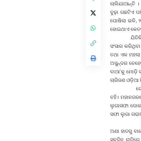
ଚାଲିଯାଆନ୍ତି 
ବୁଢ଼ା ଗଛଟିଏ 
ପୋଷିଲା ଭଳି, 
ହୋଇଥାଏ କେତଗୁଡ଼
ଯିତିକି କେବିନ
ସଂସାର କରିଥିବା
ତଥା ଏକ ମହଲା ଆ
ଅସୁନ୍ଦର ଚେହେର
ବାଆ’କୁ ମୋଡ଼ି 
ଚାରିଜଣ ଓଡ଼ିଆ 
ସେ ବାଲେଶ୍ୱର
ବହି। ମହାନଗର
ଲୁଗାସଫା ଦୋକ
ସଫା ଲୁଗା ଗରା
ଦିନବେଳେ ପା
ଅଣା ହାତରୁ ବାଜ
ସବୁଦିନ ରାତି