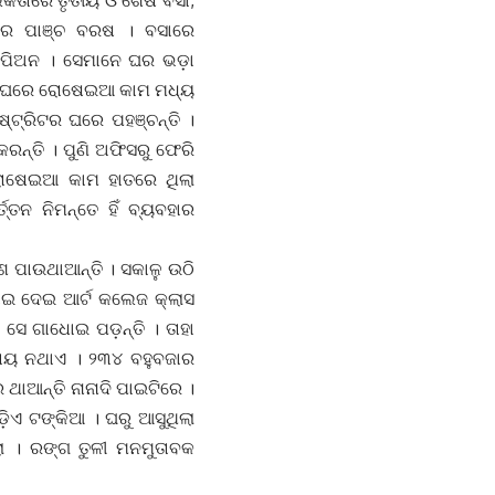
କତାରେ ତୃତୀୟ ଓ ଶେଷ ବସା,
ରେ ପାଞ୍ଚ ବରଷ । ବସାରେ
ରେ ପିଅନ । ସେମାନେ ଘର ଭଡ଼ା
୍କ ଘରେ ରୋଷେଇଆ କାମ ମଧ୍ୟ
୍ଟ୍ରିଟର ଘରେ ପହଞ୍ଚନ୍ତି ।
କରନ୍ତି । ପୁଣି ଅଫିସରୁ ଫେରି
 ରୋଷେଇଆ କାମ ହାତରେ ଥିଲା
୍ତନ ନିମନ୍ତେ ହିଁ ବ୍ୟବହାର
ଥାଆନ୍ତି । ସକାଳୁ ଉଠି
ାଇ ଦେଇ ଆର୍ଟ କଲେଜ କ୍ଲାସ
 ସେ ଗାଧୋଇ ପଡ଼ନ୍ତି । ତାହା
ରାୟ ନଥାଏ । ୨୩୪ ବହୁବଜାର
ଥାଆନ୍ତି ନାନାଦି ପାଇଟିରେ ।
ଏ ଟଙ୍କିଆ । ଘରୁ ଆସୁଥିଲା
ଲା । ରଙ୍ଗ ତୁଳୀ ମନମୁତାବକ