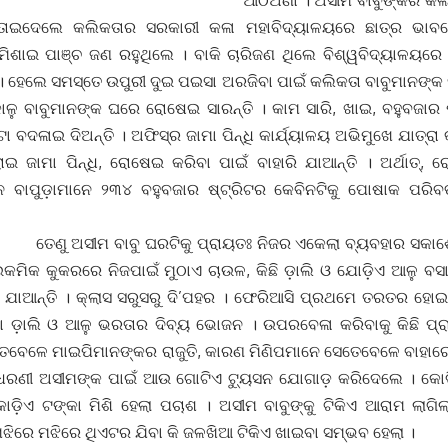
ଆଠଅଣା । ଅସୀମ ବାବୁଙ୍କର କଲି
ିତାଇଦେଲେ କଲିକତାର ସରକାରୀ କଳା ମହାବିଦ୍ୟାଳୟରେ ଛାତ୍ର ଭାବ
 ମିଶାଇ ପାଞ୍ଚ ଜଣ ରହୁଥିଲେ । ବାକି ଚାରିଜଣ ଥିଲେ ବିଶ୍ୱବିଦ୍ୟାଳୟ
 ହେଲେ ସମସ୍ତେ ଉପୁରୀ ଦୁଇ ପଇସା ଅରଜିବା ପାଇଁ କଲିକତା ବାବୁମାନଙ
ାଳୁ ବାବୁମାନଙ୍କ ଘରେ ରୋଷେଇ ସାରନ୍ତି । କାମ ସାରି, ଖାଇ, ବହୁବଜାର ଷ
ବଦଳାଇ ଦିଅନ୍ତି । ଅଫିସ୍ର ଜାମା ପିନ୍ଧି କାର୍ଯ୍ୟାଳୟ ଅଭିମୁଖେ ଯାତ୍ରା 
 ଜାମା ପିନ୍ଧି, ରୋଷେଇ କରିବା ପାଇଁ ବାହାରି ଯାଆନ୍ତି । ଅର୍ଥାତ୍,
ଅନ ବାପୁଡ଼ାମାନେ ୨୩୪ ବହୁବଜାର ଷ୍ଟ୍ରିଟର କେବିନଟିକୁ ପୋଷାକ ପରିବର୍ତ
ବାବୁ ଘରଟିକୁ ପ୍ରାୟତଃ ନିଜର ଏକେଲା ବ୍ୟବହାର ସକାଶେ ପାଉ
ମିକ କୁକରରେ ନିଜପାଇଁ ମୁଠାଏ ଚାଉଳ, କିଛି ଡ଼ାଲି ଓ ଯୋଡ଼ିଏ ଆଳୁ ବସ
ରି ଯାଆନ୍ତି । କ୍ଲାସ ସରୁସରୁ ଦି’ପହର । ଫେରିଆସି ପ୍ରଥମେ ତରତର ହୋଇ
ା ଡ଼ାଲି ଓ ଆଳୁ ଭରତାର ଦିବ୍ୟ ଭୋଜନ । ଉପରବେଳା କରିବାକୁ କିଛି ପ୍
ତେବେଳେ ମାଇପିମାନଙ୍କର ରାଜୁତି, କାରଣ ମିଣିପମାନେ ସେତେବେଳେ ବାହାରେ 
ଧରଣୀ ଅସୀମଙ୍କ ପାଇଁ ଆଉ ଗୋଟିଏ ଟ୍ୟୁସନ ଯୋଗାଡ଼ କରିଦେଲେ । କୋଡ଼ି
କୋଡ଼ିଏ ଟଙ୍କା ମିଶି ହେଲା ପଚାଶ । ଅସୀମ ବାବୁଙ୍କୁ ଟିକିଏ ଆରାମ ଲାଗି
ମଝିରେ ମଝିରେ ଥିଏଟର ଯିବା କି ଜଳଖିଆ ଟିକିଏ ଖାଇବା ସମ୍ଭବ ହେଲା ।