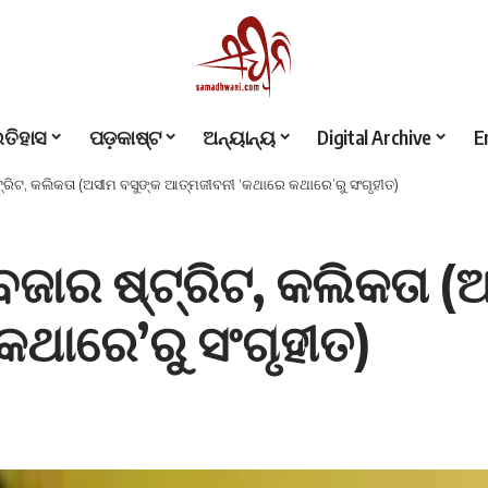
ଇତିହାସ
ପଡ଼କାଷ୍ଟ
ଅନ୍ୟାନ୍ୟ
Digital Archive
E
୍ରିଟ, କଲିକତା (ଅସୀମ ବସୁଙ୍କ ଆତ୍ମଜୀବନୀ ‘କଥାରେ କଥାରେ’ରୁ ସଂଗୃହୀତ)
ଜାର ଷ୍ଟ୍ରିଟ, କଲିକତା (
ଥାରେ’ରୁ ସଂଗୃହୀତ)