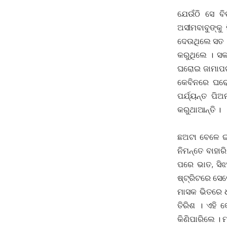
ଯେଉଁଠି ସେ ବ
ଅସୀମବାବୁଙ୍କୁ
ଦେଉଥିଲେ ସତ ।
କରୁଥିଲେ । ସକ
ଘରୋଇ ଜାମାପଟା 
କେବିନରେ ଘରୋଇ
ପର୍ଯ୍ୟନ୍ତ ପି
କରୁଥାଆନ୍ତି ।
ତେଣୁ ଅସୀମ 
ଛଅଟା ବେଳେ ଇକ
ନିମନ୍ତେ ବାହା
ପରେ ଭାତ, ସିଝ
ଷ୍ଟ୍ରିଟରେ ସେ
ମାସକ ଭିତରେ 
ତିରିଶ । ଏହି 
କିଣିପାରିଲେ । 