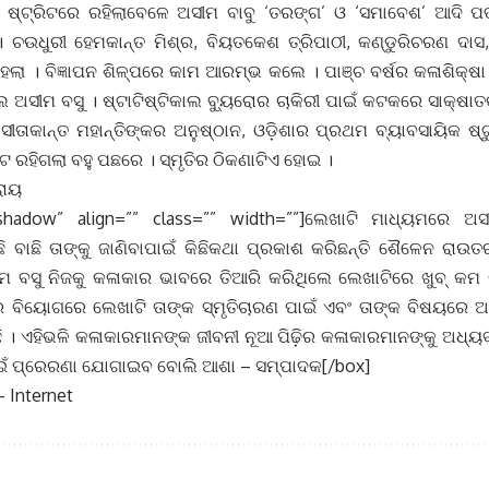
ଷ୍ଟ୍ରିଟରେ ରହିଲାବେଳେ ଅସୀମ ବାବୁ ‘ତରଙ୍ଗ’ ଓ ‘ସମାବେଶ’ ଆଦି ପତ୍
ଚଉଧୁରୀ ହେମକାନ୍ତ ମିଶ୍ର, ବିୟତକେଶ ତ୍ରିପାଠୀ, କଣ୍ଡୁରିଚରଣ ଦାସ
ହେଲା । ବିଜ୍ଞାପନ ଶିଳ୍ପରେ କାମ ଆରମ୍ଭ କଲେ । ପାଞ୍ଚ ବର୍ଷର କଳାଶିକ୍ଷ
ଲେ ଅସୀମ ବସୁ । ଷ୍ଟାଟିଷ୍ଟିକାଲ ବ୍ୟୁରୋର ଚାକିରୀ ପାଇଁ କଟକରେ ସାକ୍ଷାତ
ତାକାନ୍ତ ମହାନ୍ତିଙ୍କର ଅନୁଷ୍ଠାନ, ଓଡ଼ିଶାର ପ୍ରଥମ ବ୍ୟାବସାୟିକ ଷ୍ଟୁ
ିଟ ରହିଗଲା ବହୁ ପଛରେ । ସ୍ମୃତିର ଠିକଣାଟିଏ ହୋଇ ।
ରାୟ
shadow” align=”” class=”” width=””]ଲେଖାଟି ମାଧ୍ୟମରେ ଅସ
ି ବାଛି ତାଙ୍କୁ ଜାଣିବାପାଇଁ କିଛିକଥା ପ୍ରକାଶ କରିଛନ୍ତି ଶୈଳେନ ରାଉତର
ୀମ ବସୁ ନିଜକୁ କଳାକାର ଭାବରେ ତିଆରି କରିଥିଲେ ଲେଖାଟିରେ ଖୁବ୍ କମ
 ବିୟୋଗରେ ଲେଖାଟି ତାଙ୍କ ସ୍ମୃତିଚାରଣ ପାଇଁ ଏବଂ ତାଙ୍କ ବିଷୟରେ ଅ
ିଛି । ଏହିଭଳି କଳାକାରମାନଙ୍କ ଜୀବନୀ ନୂଆ ପିଢ଼ିର କଳାକାରମାନଙ୍କୁ ଅଧ୍
ପାଇଁ ପ୍ରେରଣା ଯୋଗାଇବ ବୋଲି ଆଶା – ସମ୍ପାଦକ[/box]
– Internet