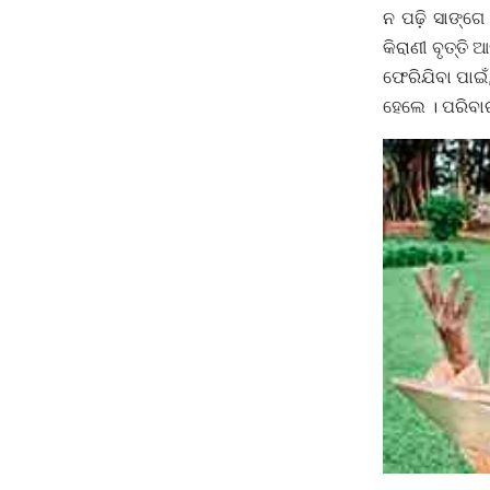
ନ ପଢ଼ି ସାଙ୍ଗେ 
କିରାଣୀ ବୃତ୍ତି
ଫେରିଯିବା ପାଇଁ
ହେଲେ । ପରିବାର