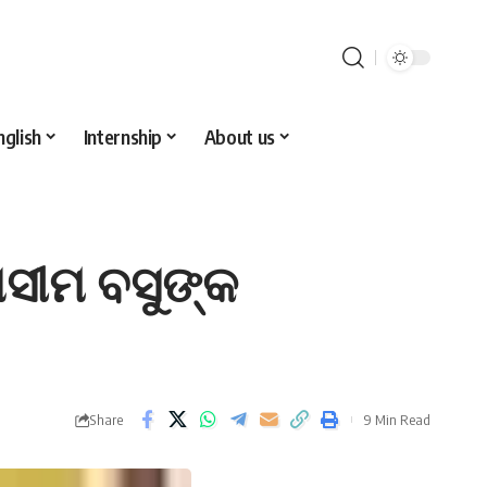
nglish
Internship
About us
ଅସୀମ ବସୁଙ୍କ
Share
9 Min Read