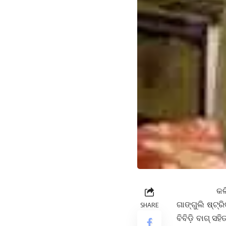
କଲିକତାର ବହୁବ
ଗାଙ୍ଗୁଲି ଷ୍ଟ୍
SHARE
ବିବିଡ଼ି ବାଗ୍ ସହ