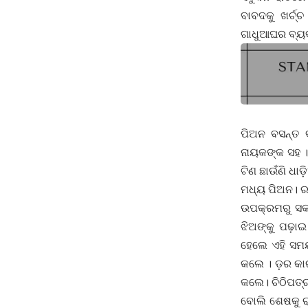
ବାବଦକୁ ଖର୍ଚ
ଗାଧୁଆଘର ବ୍ୟବ
ରାତିଟିଏ ସି
ପିଅନ ବସନ୍ତ 
ନାୟକଙ୍କ ସହ ।
ଟିଣ ଛାଉଁଣି ଧା
ମଧ୍ୟ ପିଅନ। ରହ
ଉପକ୍ରମରୁ ସକ
ଝିଅଙ୍କୁ ପଢ଼ାଇ
ହେଲେ ଏହି ସମୟ
କଲେ । ଡ଼ର କାର
କଲେ। ଚିଠିପତ୍ର
ବୋଲି ଶେଷକୁ ରା