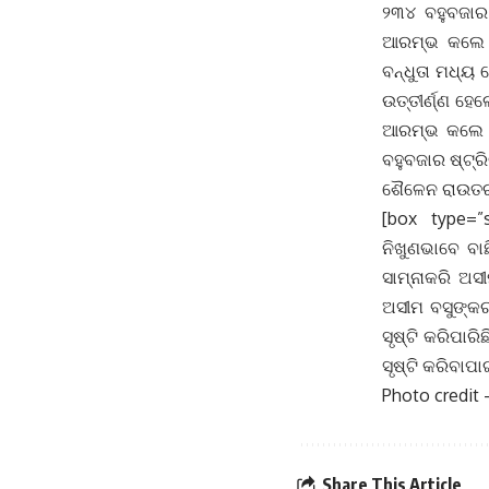
୨୩୪ ବହୁବଜାର 
ଆରମ୍ଭ କଲେ। 
ବନ୍ଧୁତା ମଧ୍ୟ 
ଉତ୍ତୀର୍ଣ୍ଣ ହେ
ଆରମ୍ଭ କଲେ ସୀ
ବହୁବଜାର ଷ୍ଟ୍ର
ଶୈଳେନ ରାଉତ
[box type=”
ନିଖୁଣଭାବେ ବାଛ
ସାମ୍ନାକରି ଅସ
ଅସୀମ ବସୁଙ୍କର
ସୃଷ୍ଟି କରିପାର
ସୃଷ୍ଟି କରିବା
Photo credit 
Share This Article