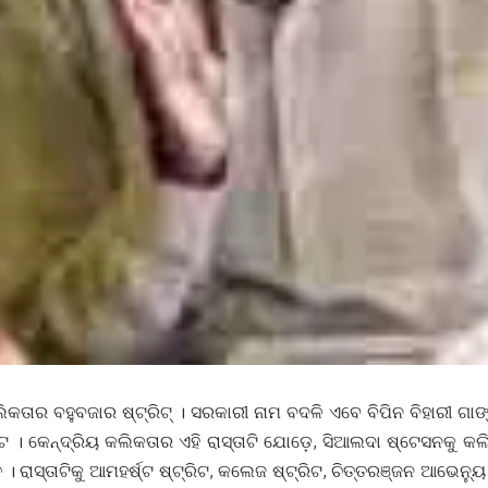
ଜାର ଷ୍ଟ୍ରିଟ୍ । ସରକାରୀ ନାମ ବଦଳି ଏବେ ବିପିନ ବିହାରୀ ଗାଙ୍ଗୁଲି
ରିଟ । କେନ୍ଦ୍ରିୟ କଲିକତାର ଏହି ରାସ୍ତାଟି ଯୋଡ଼େ, ସିଆଲଦା ଷ୍ଟେସନକୁ କ
ିତ । ରାସ୍ତାଟିକୁ ଆମହର୍ଷ୍ଟ ଷ୍ଟ୍ରିଟ, କଲେଜ ଷ୍ଟ୍ରିଟ, ଚିତ୍ତରଞ୍ଜନ ଆଭେନ୍ୟ