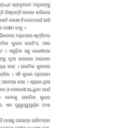
ମ୍ପନ୍ନ ଭ୍ରାତୃଦେବ ଅନୁଜଙ୍କୁ
୍ତି ନିଷ୍ପତ୍ତି ନେଲେ କଲିକତା
 ଦଶଟି ଲେଖାଏଁ ଦେବାପାଇଁ ରାଜି
େ ଅସୀମ ବାବୁ ।
େଲେ ବହୁବଜାର ଷ୍ଟ୍ରିଟର
ଇକମିକ କୁକର ଗୋଟିଏ, ଆଉ
େ । ଏଗୁଡ଼ିକ ସବୁ ଧରଣୀଙ୍କ
ୁଙ୍କୁ ନୂଆ ଜାଗାରେ ଥଇଥାନ
ାଯ୍ୟ କଲା । ଇକମିକ କୁକରର
୍ଲିକ । ଏହି କୁକର ପ୍ରଥମେ
ୁ ଆରମ୍ଭ କଲା । ଏଥିରେ ଥିଲା
ବା ଓ ତରକାରୀ ରାନ୍ଧିବା ପାଇଁ
କ ବେଳକୁ ଇକମିକ କୁକର
 ଏକ ଗୁରୁତ୍ୱପୂର୍ଣ୍ଣ ଅଂଶ
ଘରଭଡ଼ା ଚାରିଟଙ୍କା