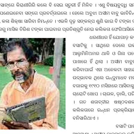
ସାଙ୍ଗେ କିରାଣୀଗିରି କଲେ ବି ସେଇ ସତୁରୀ ହିଁ ମିଳିବ । ଏଣୁ ବିଷୟବୁଦ୍ଧି ସ
 ଆପଣେଇନେବା ସଙ୍ଗେ ପ୍ରବର୍ତ୍ତାଇଲେ । ହେଲେ ଅବୁଝା ଅସୀମ ବାବୁ ଭାବିଚିନ
, କଳା ଶିକ୍ଷା ସାରିବା ନିମନ୍ତେ । ଏଭଳି ଦୃଢ଼ ସଙ୍କଳ୍ପ ଶୁଣି ଭାଇ ବି ଟଙ୍କା
ରୁ ମାସିକ ତିରିଶ ଟଙ୍କା ପାଇବାର ପ୍ରତିଶ୍ରୁତି ନେଇ କଲିକତା ଫେରିଆସିଲ
ଧରଣୀଧର ହିଁ ଯୋଗାଡ଼ କରିଦ
ବସାଟିକୁ । ସାଥିରେ ଦେଲେ 
ଆଲୁମିନିଅମର ଥାଳି ଓ ଗିନା ପଟ
ପାଖରେ ହିଁ ଥିଲା । ଅସୀମ ବାବ
କରିବାପାଇଁ ଏହା ଅନେକଟା ସାହ
ଉଦ୍ଭାବକ ଥିଲେ ଇନ୍ଦୁମାଧବ ମଲ
ବଜାରକୁ ୧୯୧୦ ମସିହାରେ ଆସିବାକ
ଚାରୋଟି ଖୋପ । ଚାଉଳ, ଡ଼ାଲି, ପରି
। ଗତ ଶତାବ୍ଦୀର ଷଷ୍ଠଦଶ
କଲିକତାରେ ରନ୍ଧନ ପ୍ରକ୍ରିୟାର
ବନିସାରିଥାଏ ।
ବସାଟି ପାଇଁ ମାସକୁ 