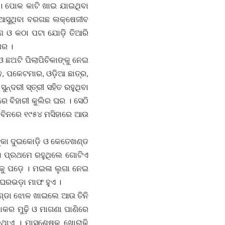
 । ପୋକ କାଟି ଖାଇ ଯାଇଥିବା
ିଆସୁଥିବା ବରଗଛ ଲକ୍ଷେଜୀବ
ଣ ଓ କଠା ପଟା ଯୋଡ଼ି ତିଆରି
ଣର ।
ଛଅଟି ପିଲାପିଚିକାଙ୍କୁ ନେଇ
ିଅନ, ପକେଟମାର, ଓଡ଼ିଆ ଛାତ୍ର,
ନ୍ଦରୀ ସ୍ତ୍ରୀ ସହିତ ରହୁଥିବା
େ ବିହାରୀ କୁଲିର ଘର । ସେଠି
କେବିନରେ ୧୯୫୪ ମସିହାରେ ଆଉ
କା ଦୁଇକୋଡ଼ି ଓ କେତେଖଣ୍ଡ
 ପ୍ରଥମେ ରହୁଥିଲେ ଗୋଟିଏ
ୁ ପଡ଼େ । ମଇଳା ଲୁଗା ନେଇ
ି ଘରଭଡ଼ା ମାଫ ହୁଏ ।
ଡା ଝୋଳ ଖାଇଲେ ଆଉ ତିନି
ଣାକର ମୁଢ଼ି ଓ ମାଗଣା ପାଣିରେ
ଇଥାଏ । ମାସଶେଷକୁ ଖୋରାକି