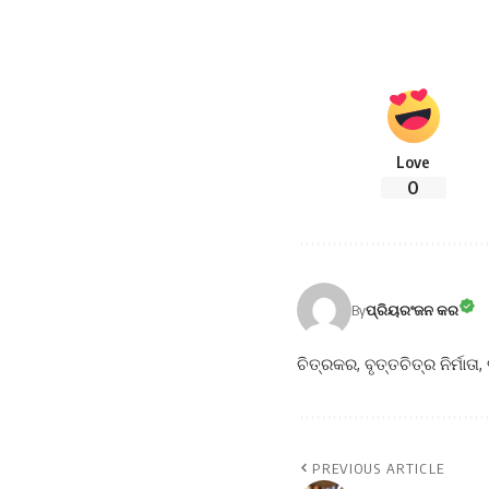
Love
0
By
ପ୍ରିୟରଂଜନ କର
ଚିତ୍ରକର, ବୃତ୍ତଚିତ୍ର ନିର୍ମାତା,
PREVIOUS ARTICLE