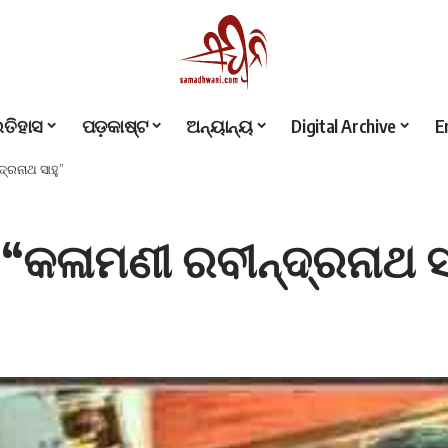
ଇତିହାସ
ପଡ଼କାଷ୍ଟ
ଅନ୍ୟାନ୍ୟ
Digital Archive
E
୍ରନାଥ ସାହୁ”
“କଳାମଣୀ ରବୀନ୍ଦ୍ରନାଥ ସ