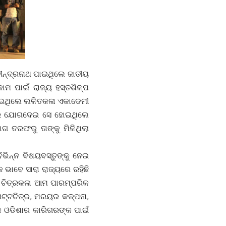
ବୀନ୍ଦ୍ରନାଥ ପାଇଥିଲେ ଜାତୀୟ
ମ ପାଇଁ ରାଜ୍ୟ ହସ୍ତଶିଳ୍ପ
 ପାଇଥିଲେ ଲଳିତକଳା ଏକାଡେମୀ
ବରେ ଯୋଗଦେଇ ସେ ହୋଇଥିଲେ
 ତରଫରୁ ତାଙ୍କୁ ମିଳିଥିଲା
ଭିନ୍ନ ବିଷୟବସ୍ତୁଙ୍କୁ ନେଇ
କ ଭାବେ ସାରା ରାଜ୍ୟରେ ରହିଛି
ର ଚିତ୍ରକଳା ଆମ ପାରମ୍ପରିକ
 ପଟ୍ଟଚିତ୍ର, ମରୟର କଳ୍ପନା,
୍ତକ ଓଡିଶାର କାରିଗରଙ୍କ ପାଇଁ