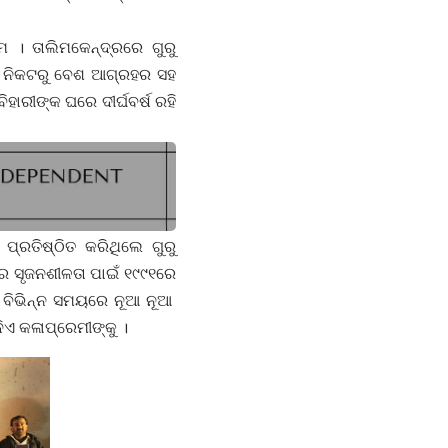
 । ତାଲିମକେନ୍ଦ୍ରରେ ଗୁରୁ
କ ନିକଟରୁ ବେଶ ଆଗ୍ରହର ସହ
ାରୀଙ୍କ ଘରେ ଦୀର୍ଘବର୍ଷ ରହି
୍ରତିଷ୍ଠିତ କରିଥିଲେ ଗୁରୁ
କର ସୃଜନଶୀଳତା ପାଇଁ ୧୯୯୧ରେ
। ବିଭିନ୍ନ ସମୟରେ ନୂଆ ନୂଆ
ିଏ କଳାପ୍ରେମୀଙ୍କୁ ।