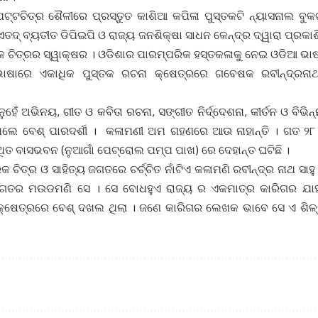
ପଟ୍ଟଚିତ୍ର ଶୈଳୀରେ ପ୍ରସ୍ତୁତ କାଶିଆ କପିଳା ପୁସ୍ତକଟି ନ୍ୟାସନାଲ ବୁକ
ତଦ୍ ବ୍ୟତୀତ ଡିପିଇପି ଓ ରାଜ୍ୟ ଜନଶିକ୍ଷା ସାଧନ କେନ୍ଦ୍ର ଦ୍ୱାରା ପ୍ରକା
କ ଚିତ୍ରର ସ୍ୱାକ୍ଷର । ଓଡିଶାର ପାରମ୍ପରିକ ହସ୍ତକଳାକୁ ନେଇ ଓଡିଆ ଭାଷ
ାଷାରେ ଏକାଧିକ ପୁସ୍ତକ ରଚନା କ୍ଷେତ୍ରରେ ଗବେଷକ ରବୀନ୍ଦ୍ରନା
ୁହେଁ ଅଭିନୟ, ଗୀତ ଓ କବିତା ରଚନା, ସଙ୍ଗୀତ ନିର୍ଦ୍ଦେଶନା, କୀର୍ତନ ଓ ବିଭ
ଥିଲେ ବେଶ୍ ପାରଦର୍ଶୀ । କଳାମଣୀ ଅମ ଗହଣରେ ଆଉ ନାହାନ୍ତି । ଗତ ୨୮
ଥିତ ବାସଭବନ (ନୁଆଗାଁ ପେଟ୍ରୋଲ ପମ୍ପ ପାଖ) ରେ ଦେହାନ୍ତ ଘଟିଛି ।
ଚିତ୍ର ଓ ସାହିତ୍ୟ ଜଗତରେ ଚର୍ଚ୍ଚିତ ନାଁଟିଏ କଳାମଣି ରବୀନ୍ଦ୍ର ନାଥ ସାହ
 ଜଗତର ମଉଡମଣି ସେ । ସେ ବୋଧହୁଏ ରାଜ୍ୟ ର ଏକମାତ୍ର କାରିଗର ଯା
କ୍ଷେତ୍ରରେ ବେଶ୍ ଦଖଲ ଥିଲା । ଜଣେ କାରିଗର ଲେଖକ ଭାବେ ସେ ଏ ଶିଳ୍