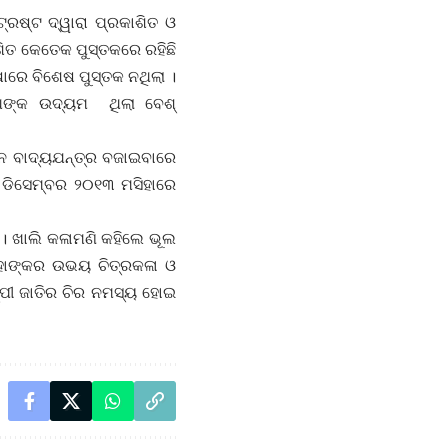
ଟ୍ରଷ୍ଟ ଦ୍ୱାରା ପ୍ରକାଶିତ ଓ
ଶିତ କେତେକ ପୁସ୍ତକରେ ରହିଛି
ାରେ ବିଶେଷ ପୁସ୍ତକ ନଥିଲା ।
ଥଙ୍କ ଉଦ୍ୟମ ଥିଲା ବେଶ୍
ିନ୍ନ ବାଦ୍ୟଯନ୍ତ୍ର ବଜାଇବାରେ
 ଡିସେମ୍ବର ୨୦୧୩ ମସିହାରେ
ୁ । ଖାଲି କଳାମଣି କହିଲେ ଭୂଲ
ହାଙ୍କର ଉଭୟ ଚିତ୍ରକଳା ଓ
ପୀ ଜାତିର ଚିର ନମସ୍ୟ ହୋଇ