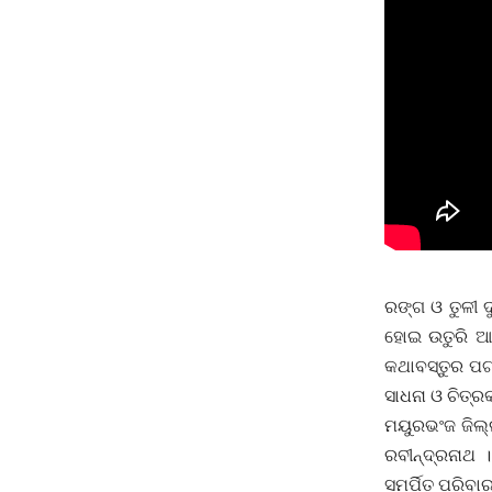
ରଙ୍ଗ ଓ ତୁଳୀ 
ହୋଇ ଉତୁରି ଆସ
କଥାବସ୍ତୁର ପଟ୍
ସାଧନା ଓ ଚିତ୍ର
ମୟୁରଭଂଜ ଜିଲ୍
ରବୀନ୍ଦ୍ରନାଥ ।
ସମର୍ପିତ ପରିବା