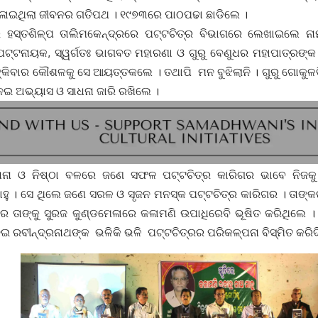
ଳାଇଥିଲା ଜୀବନର ଗତିପଥ । ୧୯୭୩ରେ ପାଠପଢା ଛାଡିଲେ ।
 ହସ୍ତଶିଳ୍ପ ତାଲିମକେନ୍ଦ୍ରରେ ପଟ୍ଟଚିତ୍ର ବିଭାଗରେ ଲେଖାଇଲେ ନାମ
ପଟ୍ଟନାୟକ, ସ୍ୱର୍ଗତଃ ଭାଗବତ ମହାରଣା ଓ ଗୁରୁ ବେଣୁଧର ମହାପାତ୍ରଙ୍
କିବାର କୌଶଳକୁ ସେ ଆୟତ୍ତକଲେ । ତଥାପି ମନ ବୁଝିଲାନି । ଗୁରୁ ଗୋକୁଳବିହ
େଇ ଅଭ୍ୟାସ ଓ ସାଧନା ଜାରି ରଖିଲେ ।
ାଧନା ଓ ନିଷ୍ଠା ବଳରେ ଜଣେ ସଫଳ ପଟ୍ଟଚିତ୍ର କାରିଗର ଭାବେ ନିଜକୁ ପ
ସାହୁ । ସେ ଥିଲେ ଜଣେ ସରଳ ଓ ସୃଜନ ମନସ୍କ ପଟ୍ଟଚିତ୍ର କାରିଗର । ତାଙ୍
ର ତାଙ୍କୁ ସୁରଜ କୁଣ୍ଡମେଳାରେ କଳାମଣି ଉପାଧିରେବି ଭୂଷିତ କରିଥିଲେ 
େଇ ରବୀନ୍ଦ୍ରନାଥଙ୍କ ଭଳିକି ଭଳି ପଟ୍ଟଚିତ୍ରର ପରିକଳ୍ପନା ବିସ୍ମିତ କରିଦ