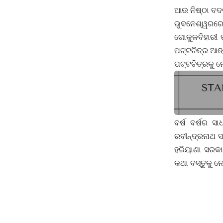
ଆଉ ନିଷ୍ଠା ବଦ
ଭୁବନେଶ୍ୱରରେ
ଗୋକୁଳବିହାରୀ 
ପଟ୍ଟଚିତ୍ର ଆଙ୍
ପଟ୍ଟଚିତ୍ରକୁ ନ
ବର୍ଷ ବର୍ଷର ସ
ରବୀନ୍ଦ୍ରନାଥ 
ହରିୟାଣା ସରକା
କଥା ବସ୍ତୁକୁ ନ