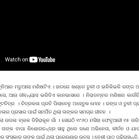
ଦୁନିଆର ମତୁଆଲା ମଣିଷଟିଏ । ହାତରେ ଖଣ୍ଡେ ତୁଳୀ ଓ ଭଳିକିଭଳି ରଙ୍ଗ
େ, ଆଉ ଜୀବନ୍ୟାସ ଭରିଦିଏ କାନଭାସରେ । ନିରାଡମ୍ବର ମଣିଷର କାଉଁରି 
ଟଚିତ୍ର । ଚିତ୍ରକଳା ପ୍ରତି ପିଲାବେଳୁ ଅହେତୁକ ମୋହ । ରଙ୍ଗ ଓ ତୁଳୀ ପ୍ର
କଳାର ପ୍ରସାର ପାଇଁ ସମର୍ପିତ ଥିଲା ତାଙ୍କର ସମଗ୍ର ଜୀବନ ।
ଲା ଉଦଳା ବ୍ଲକ ଡିହିରାକୂଳ ଗାଁ । ସେଇଠି ୧୯୬୦ ମସିହା ଫେବୃଆରୀ ୧୫ ତା
 ତାଙ୍କ ବାପା କିଶୋରଚନ୍ଦ୍ର ସାହୁ ଥିଲେ ଜଣେ ଅଭିନେତା, କୀର୍ତନ ଓ ଯାତ୍ର
ରର ସଂସ୍କାର ତାଙ୍କ ପାଇଁ ଥିଲା ପ୍ରେରଣାର ଉତ୍ସ । ବେଶୀ ପାଠ ପଢିନାହାନ୍ତି,