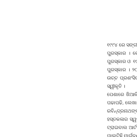
୧୯୯୪ ରେ ସଙ୍ଗ
ପୁରସ୍କାର । କ
ପୁରସ୍କାର ଓ ୧୯
ପୁରସ୍କାର । 
ଉଚ୍ଚ ପ୍ରଶଂସି
ସ୍ୱୀକୃତି ।
ପେଶାରେ ଖିଆଲି
ପଢାପଢି, ଲେଖାଲ
ରବିନ୍ଦ୍ରନାଥଙ
ହସ୍ତକଳାର ସ୍ୱ
ଟ୍ରାଇବାଲ ଆର୍ଟ
ପାଲଟିଛି ମାର୍ଗଦର୍