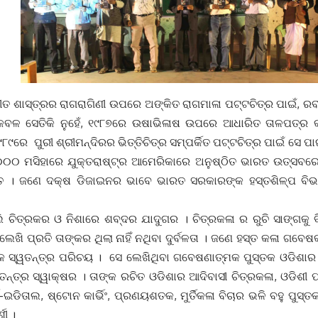
ୀତ ଶାସ୍ତ୍ରର ରାଗରାଗିଣୀ ଉପରେ ଅଙ୍କିତ ରାଗମାଳା ପଟ୍ଟଚିତ୍ର ପାଇଁ, ର
େବଳ ସେତିକି ନୁହେଁ, ୧୯୮୭ରେ ଉଷାଭିଳାଷ ଉପରେ ଆଧାରିତ ତାଳପତ୍ର କା
୮୯ରେ ପୁରୀ ଶ୍ରୀମନ୍ଦିରର ଭିତ୍ତିଚିତ୍ର ସମ୍ପର୍କିତ ପଟ୍ଟଚିତ୍ର ପାଇଁ ସେ
୨୦୦୦ ମସିହାରେ ଯୁକ୍ତରାଷ୍ଟ୍ର ଆମେରିକାରେ ଅନୁଷ୍ଠିତ ଭାରତ ଉତ୍ସ
ତ । ଜଣେ ଦକ୍ଷ ଡିଜାଇନର ଭାବେ ଭାରତ ସରକାରଙ୍କ ହସ୍ତଶିଳ୍ପ ବିଭାଗ
 ଚିତ୍ରକର ଓ ନିଶାରେ ଶବ୍ଦର ଯାଦୁଗର । ଚିତ୍ରକଳା ର ରୁଚି ସାଙ୍ଗକୁ ବି
େଖି ପ୍ରତି ତାଙ୍କର ଥିଲା ନାହିଁ ନଥିବା ଦୁର୍ବଳତା । ଜଣେ ହସ୍ତ କଳା ଗବେଷ
୍କ ସ୍ୱତନ୍ତ୍ର ପରିଚୟ । ସେ ଲେଖିଥିବା ଗବେଷଣାତ୍ମକ ପୁସ୍ତକ ଓଡିଶା
ତନ୍ତ୍ର ସ୍ୱାକ୍ଷର । ତାଙ୍କ ରଚିତ ଓଡିଶାର ଆଦିବାସୀ ଚିତ୍ରକଳା, ଓଡିଶୀ
-ଇଡିତାଲ, ଷ୍ଟୋନ କାର୍ଭିଂ, ପ୍ରଣୟଶତକ, ମୁର୍ତିକଳା ବିଚାର ଭଳି ବହୁ ପୁସ
ଶୀ ।