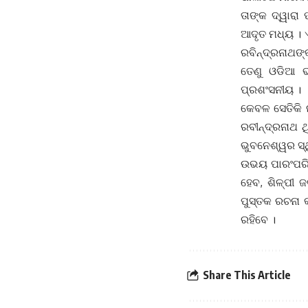
ତାଙ୍କ ଦ୍ୱାରା 
ଆଦୃତ ମଧ୍ୟ । ଏ
ରବିନ୍ଦ୍ରନାଥଙ୍
ତେଣୁ ଓଡିଆ ଭ
ପ୍ରଶଂସନୀୟ ।
କେବଳ ସେତିକି ନ
ରବୀନ୍ଦ୍ରନାଥ 
ଭୁବନେଶ୍ୱର ସ୍
ଉଭୟ ପାରଂପରିକ 
ହେବ, ଶିଳ୍ପୀ
ପୁସ୍ତକ ରଚନା 
ରହିବେ ।
Share This Article