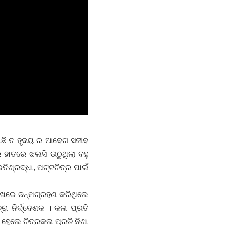
 ଅଛି ତ ହୃଦୟ ର ଆବେଗ ସଜୀବ
ହାତରେ ଝଲସି ଉଠୁଥିଲା ବହୁ
ତିଶ୍ରଦ୍ଧା, ପଟ୍ଟଚିତ୍ର ପାଇଁ
ରିଖରେ ଜନ୍ମଗ୍ରହଣ କରିଥିଲେ
ା ନିର୍ଦ୍ଦେଶକ । କଳା ପ୍ରତି
 ହେଲେ ଚିତ୍ରକଳା ପ୍ରତି ନିଶା