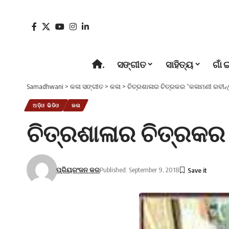
.
ସଙ୍ଗୀତ
ସାହିତ୍ୟ
ଗାଁ 
Samadhwani
>
କଳା ସଙ୍ଗୀତ
>
କଳା
>
ଚିତ୍ରଶାଳାର ଚିତ୍ରକର “କଳାମଣୀ ରବୀନ୍ଦ
ଅଡ଼ିଓ ଭିଡିଓ
କଳା
ଚିତ୍ରଶାଳାର ଚିତ୍ରକର 
ପ୍ରିୟରଂଜନ କର
Published: September 9, 2018