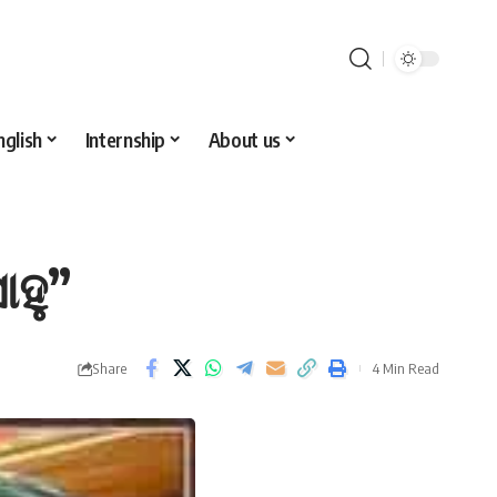
nglish
Internship
About us
ାହୁ”
Share
4 Min Read