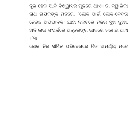
ଦୂର ହେବା ଆଦି ବିଶ୍ୱାସର ମୂଳରେ ଥାଏ। ଡ. ଦ୍ୱାରିକା
ନାଥ ନାୟକଙ୍କ ମତରେ, “ଲୋକ ପାଇଁ ଲୋକ-ଦେବତା
ହେଉଛି ଅଭିଭାବକ; ଯାହା ନିକଟରେ ନିଜର ସୁଖ ଦୁଃଖ,
ହାନି ଲାଭ ସଂପର୍କରେ ଅନ୍ତରଙ୍ଗ ଭାବରେ ଜଣେଇ ଥାଏ
।”୩
ଲୋକ ନିଜ ସୀମିତ ପରିବେଶରେ ନିଜ ସାମର୍ଥ୍ୟ ମତେ
ଲୋକ ଦେବତାଙ୍କ ଠାରେ ପ୍ରସାଦ ଲଗାଇଥାନ୍ତି ।
ବୈଦିକ ଦେବଦେବୀଙ୍କ ଠାରେ ଦିଆଯାଇଥିବା ପ୍ରସାଦ
ଲୋକ ଦେବତାଙ୍କୁ ଦିଆଯାଏ ନାହିଁ । କ୍ଷୀରୀପିଠା
ବଦଳରେ ଏମାନଙ୍କୁ ଦିଆ ଯାଏ ବଳି । ଘିଅ ବଦଳରେ
ମଦର ଅଖଣ୍ଡ ଦୀପ ଜଳାଯାଏ । ସନ୍ତାନ ପ୍ରାପ୍ତି, ଭଲ
ଚାଷ, ଭଲ ବର୍ଷା, ରୋଗ ଆଦି ନହେବା ପାଇଁ ଲୋକମାନେ
ମନାସୀ (ବଦିଆଁ) କରିଥାଏ ବୋଦା, କୁକୁଡ଼ା । ଲୋକ
ଦେବଦେବୀଙ୍କୁ ଭୋଗରାଗ ପ୍ରଦାନ କଲେ ସୁଫଳ
ମିଳିଥାଏ ବୋଲି ସାଧାରଣ ଲୋକଙ୍କର ପ୍ରଚଣ୍ଡ
ବିଶ୍ୱାସ ।