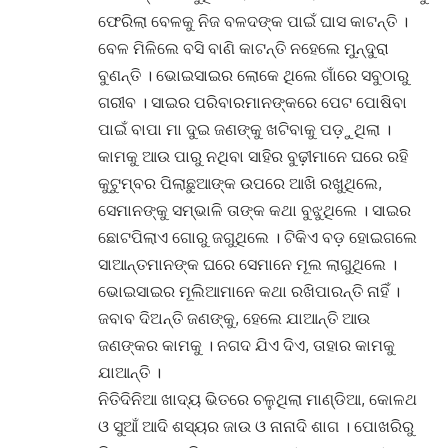
ଫେରିଲା ବେଳକୁ ନିଜ ବଳଦଙ୍କ ପାଇଁ ଘାସ କାଟନ୍ତି ।
ବେଳ ମିଳିଲେ ବସି ବାଣି କାଟନ୍ତି ନହେଲେ ମୁନ୍ଦୁରା
ବୁଣନ୍ତି । ଭୋଇସାଇର ଲୋକେ ଥିଲେ ଗାଁରେ ସବୁଠାରୁ
ଗରୀବ । ସାଇର ପରିବାରମାନଙ୍କରେ ପେଟ ପୋଷିବା
ପାଇଁ ବାପା ମା ଦୁଇ ଜଣଙ୍କୁ ଖଟିବାକୁ ପଡ଼ୁଥିଲା ।
କାମକୁ ଆଉ ପାରୁ ନଥିବା ସାହିର ବୁଢ଼ୀମାନେ ଘରେ ରହି
କୁଟୁମ୍ବର ପିଲାଛୁଆଙ୍କ ଉପରେ ଆଖି ରଖୁଥିଲେ,
ସେମାନଙ୍କୁ ସମ୍ଭାଳି ତାଙ୍କ କଥା ବୁଝୁଥିଲେ । ସାଇର
ଛୋଟପିଲାଏ ଗୋରୁ ଜଗୁଥିଲେ । ଟିକିଏ ବଡ଼ ହୋଇଗଲେ
ସାଆନ୍ତମାନଙ୍କ ଘରେ ସେମାନେ ମୂଲ ଲାଗୁଥିଲେ ।
ଭୋଇସାଇର ମୂଲିଆମାନେ କଥା ରଖିପାରନ୍ତି ନାହିଁ ।
ଜବାବ ଦିଅନ୍ତି ଜଣଙ୍କୁ, ହେଲେ ଯାଆନ୍ତି ଆଉ
ଜଣଙ୍କର କାମକୁ । ନଗଦ ଯିଏ ଦିଏ, ତାହାର କାମକୁ
ଯାଆନ୍ତି ।
ନିତିଦିନିଆ ଖାଦ୍ୟ ଭିତରେ ଚଳୁଥିଲା ମାଣ୍ଡିଆ, କୋଳଥ
ଓ ସୁଆଁ ଆଦି ଶସ୍ୟର ଜାଉ ଓ ନାନାଦି ଶାଗ । ପୋଖରିରୁ