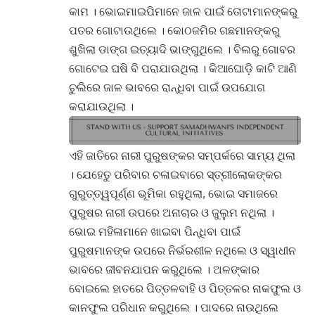
କାମ । ଭୋଇମାଇପିମାନେ ଜାଳ ପାଇଁ ତୋଟାମାନଙ୍କରୁ
ପତର ଗୋଟାଉଥିଲେ । କୋଠଜମିର ଗଛମାନଙ୍କରୁ
ଶୁଖିଲା ଡାଙ୍ଗ ଇତ୍ୟାଦି ଭାଙ୍ଗୁଥିଲେ । ବିଲରୁ ଗୋବର
ଗୋଟେଇ ଘଷି ବି ପରାଯାଉଥିଲା । କିଆଘୋଡ଼ି କାଟି ଆଣି
ଚୁଲିରେ ଜାଳ ଭାବରେ ରାନ୍ଧିବା ପାଇଁ ଉପଯୋଗ
କରାଯାଉଥିଲା ।
ଏହି ଜାତିରେ ନାରୀ ପୁରୁଷଙ୍କର ସମ୍ପର୍କରେ ସାମ୍ୟ ଥିଲା
। ଯେହେତୁ ପରିବାର ଚଳାଇବାରେ ସ୍ତ୍ରୀଲୋକଙ୍କର
ଗୁରୁତ୍ତ୍ୱପୂର୍ଣ୍ଣ ଭୂମିକା ରହୁଥିଲା, ଭୋଇ ସମାଜରେ
ପୁରୁଷର ନାରୀ ଉପରେ ଅନାଚାର ଓ ଜୁଲୁମ ନଥିଲା ।
ଭୋଇ ମହିଳାମାନେ ଖାଇବା ପିନ୍ଧିବା ପାଇଁ
ପୁରୁଷମାନଙ୍କ ଉପରେ ନିର୍ଭରଶୀଳ ନଥିଲେ ଓ ସ୍ୱାଧୀନ
ଭାବରେ ଜୀବନଯାପନ କରୁଥିଲେ । ଅଳଙ୍କାର
ବୋଇଲେ ହାତରେ ପିତ୍ତଳବାହି ଓ ପିତ୍ତଳର ନାକଫୁଲ ଓ
କାନଫୁଲ ପରିଧାନ କରୁଥିଲେ । ପାଦରେ ନାଉଥିଲେ