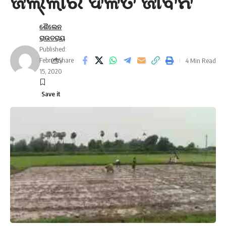
ଜିଲ୍ଲାର ଦଳିତ ଜୀବନ
ଶୈଲେନ
ରାଉତରାୟ
Published:
February
Share
4 Min Read
15, 2020