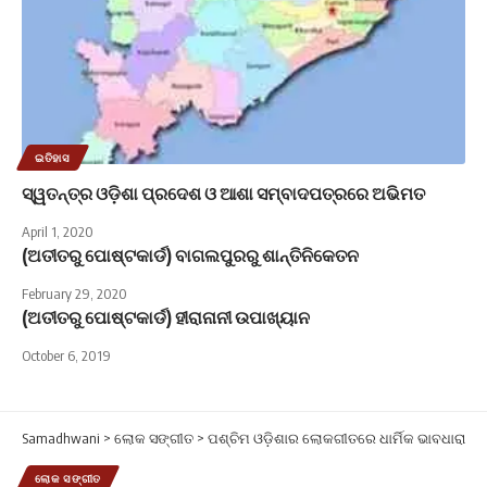
ଇତିହାସ
ସ୍ୱତନ୍ତ୍ର ଓଡ଼ିଶା ପ୍ରଦେଶ ଓ ଆଶା ସମ୍ବାଦପତ୍ରରେ ଅଭିମତ
April 1, 2020
(ଅତୀତରୁ ପୋଷ୍ଟକାର୍ଡ) ବାଗଲପୁରରୁ ଶାନ୍ତିନିକେତନ
February 29, 2020
(ଅତୀତରୁ ପୋଷ୍ଟକାର୍ଡ) ହୀରାନାନୀ ଉପାଖ୍ୟାନ
October 6, 2019
Samadhwani
>
ଲୋକ ସଙ୍ଗୀତ
>
ପଶ୍ଚିମ ଓଡ଼ିଶାର ଲୋକଗୀତରେ ଧାର୍ମିକ ଭାବଧାରା
ଲୋକ ସଙ୍ଗୀତ