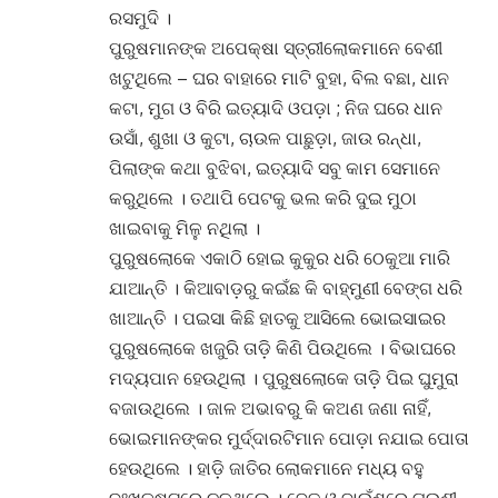
ରସମୁଦି ।
ପୁରୁଷମାନଙ୍କ ଅପେକ୍ଷା ସ୍ତ୍ରୀଲୋକମାନେ ବେଶୀ
ଖଟୁଥିଲେ – ଘର ବାହାରେ ମାଟି ବୁହା, ବିଲ ବଛା, ଧାନ
କଟା, ମୁଗ ଓ ବିରି ଇତ୍ୟାଦି ଓପଡ଼ା ; ନିଜ ଘରେ ଧାନ
ଉସାଁ, ଶୁଖା ଓ କୁଟା, ଚାଉଳ ପାଛୁଡ଼ା, ଜାଉ ରନ୍ଧା,
ପିଲାଙ୍କ କଥା ବୁଝିବା, ଇତ୍ୟାଦି ସବୁ କାମ ସେମାନେ
କରୁଥିଲେ । ତଥାପି ପେଟକୁ ଭଲ କରି ଦୁଇ ମୁଠା
ଖାଇବାକୁ ମିଳୁ ନଥିଲା ।
ପୁରୁଷଲୋକେ ଏକାଠି ହୋଇ କୁକୁର ଧରି ଠେକୁଆ ମାରି
ଯାଆନ୍ତି । କିଆବାଡ଼ରୁ କଇଁଛ କି ବାହ୍ମୁଣୀ ବେଙ୍ଗ ଧରି
ଖାଆନ୍ତି । ପଇସା କିଛି ହାତକୁ ଆସିଲେ ଭୋଇସାଇର
ପୁରୁଷଲୋକେ ଖଜୁରି ତାଡ଼ି କିଣି ପିଉଥିଲେ । ବିଭାଘରେ
ମଦ୍ୟପାନ ହେଉଥିଲା । ପୁରୁଷଲୋକେ ତାଡ଼ି ପିଇ ଘୁମୁରା
ବଜାଉଥିଲେ । ଜାଳ ଅଭାବରୁ କି କଅଣ ଜଣା ନାହିଁ,
ଭୋଇମାନଙ୍କର ମୁର୍ଦ୍ଦାରଟିମାନ ପୋଡ଼ା ନଯାଇ ପୋତା
ହେଉଥିଲେ । ହାଡ଼ି ଜାତିର ଲୋକମାନେ ମଧ୍ୟ ବହୁ
ଦୁଃଖକଷ୍ଟରେ ଚଳୁଥିଲେ । ବେତ ଓ ବାଉଁଶରେ ଗଉଣୀ,