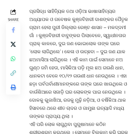
ପ୍ରସିଦ୍ଧ ସାହିତ୍ୟିକ ତଥା ଓଡ଼ିଆ ଭାଷାସାହିତ୍ୟର
ଅଧ୍ୟାପକ ଓ ଗବେଷକ କୁଞ୍ଜବିହାରୀ ଦାଶଙ୍କର ପୈତୃକ
SHARE
ଗ୍ରାମ ହେଲା ପୁରୀ ଜିଲ୍ଲାର ରେଞ୍ଚ ଶାସନ – ମକଦ୍ଦମୀ
ଗାଁ । କୁଞ୍ଜବିହାରୀ ବାବୁଙ୍କର ପିଲାବେଳେ, ସ୍ୱାଧୀନତାର
ପ୍ରାକ୍ କାଳରେ, ଦୁଇ ଜଣ ଭୋଇଲୋକ ତାଙ୍କ ଘରେ
‘ଲୋକ ଲାଗିଥିଲେ’। କେଳା ଓ ଉଚ୍ଛବା – ଦୁଇ ଜଣ ଯାକ
ଛଅମାସିଆ ଲାଗିଥିଲେ । ଏହି କାମ ପାଇଁ ସେମାନେ ନଅ
ଗୁଣ୍ଠ ଜମି ହେତା, ମାସିକିଆ ପଡ଼ି ମୂଲ ଛଅ ଗଉଣି ଧାନ,
ଧାନକଟା ବେଳେ ୧୦/୧୨ ଗଉଣୀ ଧାନ ନେଉଥିଲେ । ଏହା
ଛଡ଼ା ପର୍ବପର୍ବାଣୀମାନଙ୍କରେ ତାଙ୍କ ଘରେ ଖାଉଥିଲେ ଓ
ବାଉଁଶିଆରେ ସଜାଡ଼ି ଘର ଲୋକଙ୍କ ପାଇ ନେଉଥିଲେ ।
ଦୋଳକୁ ଭୁଜାଖିଆ, ରଜକୁ ମୁଢ଼ି ନଡ଼ିଆ, ଓ ବର୍ଷିକିଆ ଥାକ
ହିସାବରେ ଥରେ ଶୀତ ଚାଦର ଓ ଗାମୁଛା ଇତ୍ୟାଦି ମଧ୍ୟ
ତାଙ୍କର ପ୍ରାପ୍ୟ ଥିଲା ।
ଏହି ପରି ଲୋକ ଲାଗୁଥିବା ପୁରୁଷମାନେ କଠିନ
ଶରୀରଶ୍ରମ କରୁଥିଲେ । ସେମାନେ ବିଲକାମ କରି ଘରକୁ