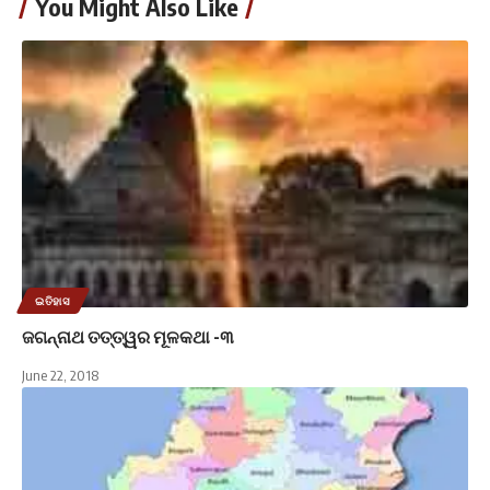
You Might Also Like
ଇତିହାସ
ଜଗନ୍ନାଥ ତତ୍ତ୍ୱର ମୂଳକଥା -୩
June 22, 2018