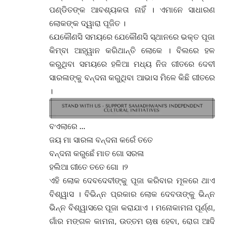
ପଣ୍ଡିତଙ୍କ ଆବଶ୍ୟକତା ନାହିଁ । ଏମାନେ ସାଧାରଣ
ଲୋକଙ୍କ ଦ୍ୱାରା ପୂଜିତ ।
ଯେକୌଣସି ସମୟରେ ଯେକୌଣସି ସ୍ଥାନରେ ଭକ୍ତ ପୂଜା
କିମ୍ବା ଆହ୍ୱାନ କରିଥାନ୍ତି ଲୋକେ । ବିଲରେ ହଳ
କରୁଥିବା ସମୟରେ ହଳିଆ ମଧ୍ୟ ନିଜ ଗୀତରେ ଦେବୀ
ସାରଳାଙ୍କୁ ବନ୍ଦନା କରୁଥିବା ଆଭାସ ମିଳେ କିଛି ଗୀତରେ
।
ବଏଲାରେ …
ଜୟ ମା ସାରଳା ବନ୍ଦନା କରେଁ ତତେ
ବନ୍ଦନା କରୁଛେଁ ମାତ ଗୋ ସରଳା
ହଲିଆ ଗୀତେ ତତେ ଗୋ ।୨
ଏହି ଲୋକ ଦେବଦେବୀଙ୍କୁ ପୂଜା କରିବାର ମୂଳରେ ଥାଏ
ବିଶ୍ୱାସ । ବିଭିନ୍ନ ପ୍ରକାର ଲୋକ ଦେବତାଙ୍କୁ ଭିନ୍ନ
ଭିନ୍ନ ବିଶ୍ୱାସରେ ପୂଜା କରାଯାଏ । ମନୋକାମନା ପୂର୍ଣ୍ଣ,
ଗାଁର ମଙ୍ଗଳ କାମନା, ଉତ୍ତମ ଚାଷ ହେବା, ରୋଗ ଆଦି