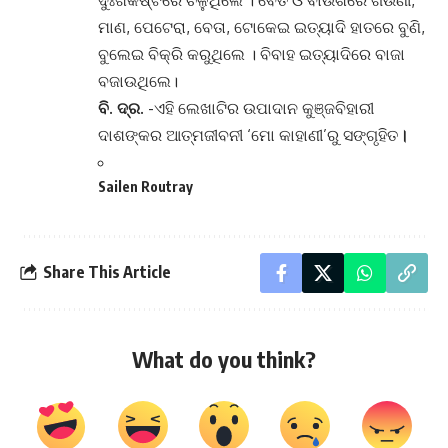
ମାଣ, ପେଟେରା, ବେତା, ଟୋକେଇ ଇତ୍ୟାଦି ହାତରେ ବୁଣି,
ବୁଲେଇ ବିକ୍ରି କରୁଥିଲେ । ବିବାହ ଇତ୍ୟାଦିରେ ବାଜା
ବଜାଉଥିଲେ।
ବି. ଦ୍ର.
-ଏହି ଲେଖାଟିର ଉପାଦାନ କୁଞ୍ଜବିହାରୀ
ଦାଶଙ୍କର ଆତ୍ମଜୀବନୀ ‘ମୋ କାହାଣୀ’ରୁ ସଙ୍ଗୃହିତ
।
Sailen Routray
Share This Article
What do you think?