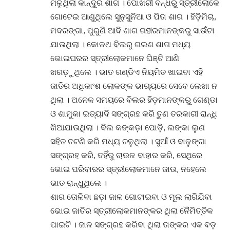
ମିଳୁଥିଲା କାନ୍ଦୁରି ଶାଗ । ପୋଖରୀ ବନ୍ଧରୁ ସ୍ତ୍ରୀଲୋକେ
ଗୋଟେଇ ଆଣୁଥିଲେ ସୁନୁସୁନିଆ ଓ ପିତା ଶାଗ । ହିଡ଼ିମିଚା,
ମଦରଙ୍ଗା, ପୁରୁଣି ଆଦି ଶାଗ ଗହୀରମାନଙ୍କରୁ ସାଉଁଟା
ଯାଉଥିଲା । କୋଳଥ ବିଲରୁ ଗଇଶ ଶାଗ ମଧ୍ୟ
ଭୋଇଘରର ସ୍ତ୍ରୀଲୋକମାନେ ଘିଞ୍ଚି ଆଣି
ଖରଡ଼ୁଥିଲେ । ଭାତ ଗଣ୍ଡିଏ ନିୟମିତ ଖାଇବା ଏହି
ଜାତିର ଅଧିକାଂଶ ଲୋକଙ୍କ ଭାଗ୍ୟରେ ସେବେ ଲେଖା ନ
ଥିଲା । ଅନେକ ସମୟରେ ବିଲର ହିଡ଼ମାନଙ୍କରୁ ଗେଣ୍ଡା
ଓ ଶାମୁକା ଇତ୍ୟାଦି ସଙ୍ଗ୍ରହ କରି ତୁଣ ତରକାରୀ ରାନ୍ଧି
ଖିଆଯାଉଥିଲା । ବିଲ କଙ୍କଡ଼ା ପୋଡ଼ି, ଲଙ୍କା ଲୁଣ
ସହିତ ଚଟଣି କରି ମଧ୍ୟ ଚଳୁଥିଲା । ସୁଆଁ ଓ ବାଳୁଙ୍ଗା
ସଙ୍ଗ୍ରହ କରି, ତହିଁରୁ ଚାଉଳ ବାହାର କରି, ସେଥିରେ
ଭୋଇ ପରିବାରର ସ୍ତ୍ରୀଲୋକମାନେ ଜାଉ, ନହେଲେ
ଭାତ ରାନ୍ଧୁଥିଲେ ।
ଶାଗ ତୋଳିବା ଛଡ଼ା ଜାଳ ଗୋଟାଇବା ଓ ମୂଲ ଲାଗିଯିବା
ଭୋଇ ଜାତିର ସ୍ତ୍ରୀଲୋକମାନଙ୍କର ଥିଲା ନୈମିତ୍ତିକ
ପାଇଟି । ଜାଳ ସଙ୍ଗ୍ରହ କରିବା ଥିଲା ତାଙ୍କର ଏକ ବଡ଼