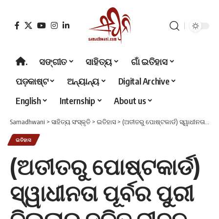
.
ସଙ୍ଗୀତ
ସାହିତ୍ୟ
ଗାଁ ଇତିହାସ
ପଡ଼କାଷ୍ଟ
ଅନ୍ୟାନ୍ୟ
Digital Archive
English
Internship
About us
Samadhwani
>
ସାହିତ୍ୟ ସଂସ୍କୃତି
>
ଇତିହାସ
>
(ଅତୀତରୁ ପୋଷ୍ଟକାର୍ଡ) ସ୍ୱାଧୀନତା ପୂର୍ବର ପୁରୀ ଜିଲ୍ଲାର ଦଳିତ ଜୀବନ
ଇତିହାସ
(ଅତୀତରୁ ପୋଷ୍ଟକାର୍ଡ)
ସ୍ୱାଧୀନତା ପୂର୍ବର ପୁରୀ