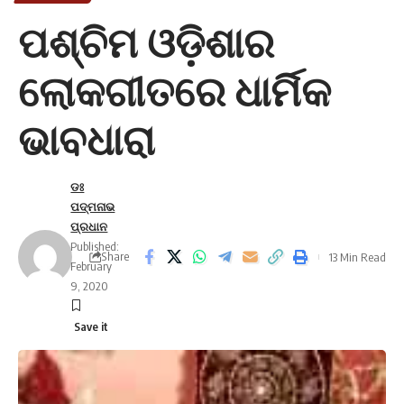
ପଶ୍ଚିମ ଓଡ଼ିଶାର
ଲୋକଗୀତରେ ଧାର୍ମିକ
ଭାବଧାରା
ଡଃ
ପଦ୍ମନାଭ
ପ୍ରଧାନ
Published:
Share
13 Min Read
February
9, 2020