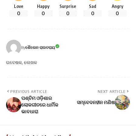
Love
Happy
Surprise
Sad
Angry
0
0
0
0
0
By
ଶୈଲେନ ରାଉତରାୟ
ଗବେଷକ, ଲେଖକ
PREVIOUS ARTICLE
NEXT ARTICLE
ପଶ୍ଚିମ ଓଡ଼ିଶାର
ସମ୍ବେଦନହୀନ ମଣିଷ
ଲୋକଗୀତରେ ଧାର୍ମିକ
ଭାବଧାରା