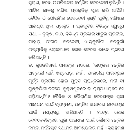
ପୁରାଣ, ବେଦ, ଉପନିଷଦର ବର୍ଣ୍ଣିତ ଦେବଦେବୀ ନୁହଁନ୍ତି ।
ଆଦିମ କାଳରୁ ମଣିଷ ପ୍ରକୃତିକୁ ପୂଜା କରି ଆସିଛି।
ବୈଦିକ ଓ ପୌରାଣିକ ଦେବଦେବୀ ସୃଷ୍ଟି ପୂର୍ବରୁ ମଣିଷର
ଆରାଧ୍ୟ ଥିଲା ପ୍ରକୃତି । ପ୍ରକୃତିର ବିଭିନ୍ନ ସ୍ୱରୂପ
ଯଥା – ବୃକ୍ଷ, କାଠ, ବିଭିନ୍ନ ପ୍ରକାର ଧାତୁର ପ୍ରତୀକ,
ପାହାଡ଼, ଡଂଗର, ବନଦେବୀ, ଝାର୍‌କୁଆଁରୀ, ବନଦୁର୍ଗା
ଇତ୍ୟାଦିକୁ ଲୋକମାନେ ଲୋକ ଦେବତା ଭାବେ ଗ୍ରହଣ
କରିଥାନ୍ତି ।
ଡ. କୁଞ୍ଜବିହାରୀ ଦାଶଙ୍କ ମତରେ, “ତାଙ୍କର ମନ୍ଦିର
ଅଟ୍ଟାଳୀ ନାହିଁ, ଖଞ୍ଜପଡ଼ା ନାହିଁ , ଭାରତୀୟ ଦାରିଦ୍ୟର
ମୂର୍ତ୍ତି ପ୍ରତୀକ ହୋଇ ମୁ୍‌କ୍ତ ପ୍ରାନ୍ତରରେ, ନଦୀ ବା
ପୁଷ୍କରିଣୀ ତଟରେ, ବୃକ୍ଷମୂଳରେ ବା ରାସ୍ତାଧାରାରେ ସେ
ପଡ଼ିଥାନ୍ତି”୧ ବୈଦିକ ଓ ପୌରାଣିକ ଦେବତାଙ୍କ ପୂଜା
ଆରାଧନା ପାଇଁ ବ୍ରାହ୍ମଣ, ପଣ୍ଡିତ ସାଧାରଣ ଜନତାଙ୍କ
ପାଇଁ ମଧ୍ୟସ୍ଥି ସାଜିଥାନ୍ତି । ମାତ୍ର ଲୋକ
ଦେବଦେବୀଙ୍କର ପୂଜା ଆରାଧନା ପାଇଁ କୌଣସି ମନ୍ଦିର
କିମ୍ବା ନିର୍ଦ୍ଦିଷ୍ଟ ସ୍ଥାନର ଆବଶ୍ୟକତା ନାହିଁ । ବ୍ରାହ୍ମଣ