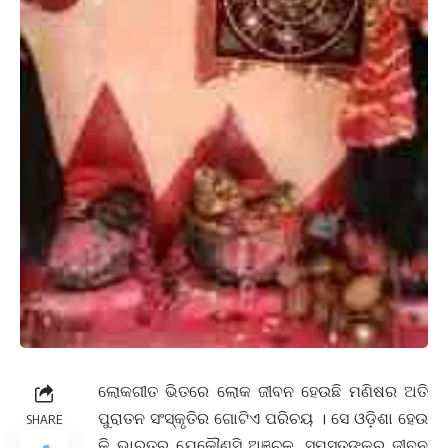
ଲୋକଗୀତ ଭିତରେ ଲୋକ ଜୀବନ ହେଉଛି ମଣିଷର ଅତି
ପୁରାତନ ସଂସ୍କୃତିର ଗୋଟିଏ ପରିଚୟ । ସେ ଓଡ଼ିଶା ହେଉ
SHARE
କି ଭାରତର ଯେକୌଣସି ଅଞ୍ଚଳ, ସମସ୍ତଙ୍କର ଜୀବନ