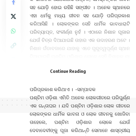
ସହ ଯୋଡ଼ି ହୋଇ ରହିଛି ସଙ୍ଗୀତ । ଅନେକ ସ୍ଥାନରେ
ଏହା ଧର୍ମକୁ ମଧ୍ୟ ଜୀବନ ସହ ଯୋଡ଼ି ପରିପ୍ରକାଶ
କରିଆସିଛି । ଲୋକଙ୍କର ସେହି ଧାର୍ମିକ ଭାବଧାରାଟି
ପରିବ୍ୟାପ୍ତ, ସଂକୀର୍ଣ୍ଣ ନୁହଁ । ଏଠାରେ ନିଶାନ ପୂଜାର
ଯେଉଁ ଚିତ୍ର ଦିଆଯାଇଛି ତାହାର ଏକ ଉଦାହରଣ ଅଟେ ।
ନିଶାନ ଗଁଡାବଜାରେ ଯାହାକୁ ଏତେ ଗୁରୁତ୍ୱପୂର୍ଣ୍ଣ ସ୍ଥାନ
ଦିଆଯାଇଛି ପଶ୍ଚିମ ଓଡ଼ିଶାର ଲୋକେ ସେହି ନିଶାନକୁ ମା
ନିଶାନୀ କହି ପୂଜା କରନ୍ତି । ଜୀବନ ସହ ଯୋଡ଼ି ହୋଇ
Continue Reading
ରହିଥିବା ସମ୍ପର୍କକୁ ଏହିପରି ଅନେକ ଉଦାହରଣ
ସେମାନଙ୍କ ଧାର୍ମିକ ଭାବଧାରର ପରିବ୍ୟାପ୍ତିକୁ
ପରିପ୍ରକାଶ କରିଥାଏ । -ସମ୍ପାଦକ
ପଶ୍ଚିମ ଓଡ଼ିଶା ଏମିତି ଅନେକ ଲୋକଗୀତରେ ପରିପୁର୍ଣ୍ଣ
ଏକ ଗନ୍ତାଘର । ଯଦି ପଶ୍ଚିମ ଓଡ଼ିଶାର ଲୋକ ଗୀତରେ
ଲୋକଙ୍କର ଧାର୍ମିକ ଭାବନା ଓ ଲୋକ ଜୀବନକୁ ଖୋଜିବା
ତାହେଲେ, ପଶ୍ଚିମ ଓଡ଼ିଶାର ଲୋକେ ଯେଉଁ
ଦେବାଦେବୀଙ୍କୁ ପୂଜା କରିଥାନ୍ତି ସେମାନେ ଶାସ୍ତ୍ରୀୟ