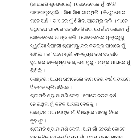
(ଗାଇକରି ଶୁଣେଇଲେ) । ସେତେବେଳେ ମୁଁ ଏମିତି
ଗାଇପାରୁନଥିଲି । ସିଧା ସିଧା ଗାଉଥିଲି । କିନ୍ତୁ ମୋର
ମନେ ଅଛି । ତା’ପରେ ମୁଁ ଶିଖିବା ଆରମ୍ଭ କଲି । ମାନେ
ବିଧିବଦ୍ଧ ଭାବରେ ସଙ୍ଗୀତ ଶିଖିବା ଯେଉଁଟା ସେଇଟା ମୁଁ
ସେତେବେଳେ ଆମ୍ଭ କଲି । ସେତେବେଳେ ପୂଜ୍ୟଗୁରୁ
ସ୍ୱର୍ଗତଃ ସିଘାଂରୀ ଶ୍ୟାମସୁନ୍ଦର କରଙ୍କ ପାଖରେ ମୁଁ
ଶିଖିଲି । ତା’ ପରେ ଶ୍ରୀ ବାଳକୃଷ୍ଣ ଦାସ ସଙ୍ଗୀତ
ସୁଧାକର ବାଳକୃଷ୍ଣ ଦାସ, ମୋ ଗୁରୁ,- ତାଙ୍କ ପାଖରେ ମୁଁ
ଶିଖିଲି ।
ସେଣ୍ଟର : ଆପଣ ତାହାହେଲେ ବାର ତେର ବର୍ଷ ବୟସରେ
ହିଁ କଟକ ଚାଲିଆସିଲେ ।
ଶ୍ରୀମତି ଶ୍ୟାମାମଣି ଦେବୀ : ମୋତେ ଚଉଦ ବର୍ଷ
ହୋଇଥିଲା ମୁଁ କଟକ ଆସିଲା ବେଳକୁ ।
ସେଣ୍ଟର : ଆପଣଙ୍କ ଗାଁ ବିଷୟରେ ଆମକୁ ଟିକେ
କୁହନ୍ତୁ ।
ଶ୍ରୀମତି ଶ୍ୟାମାମଣି ଦେବୀ : ଆମ ଗାଁ ହେଉଛି ଗୋଟେ
ପ୍ରାକୃତିକ ସୌନ୍ଦର୍ଯ୍ୟମୟ ଗାଁ । ଆମ ଘରର ସାମ୍ନା