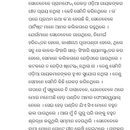
ସେତେବେଳେ ଗ୍ରାମଫୋନ୍ ରେକଡ଼ ଓଡ଼ିଆ ଗାୟକଙ୍କର
ଗୀତ ପ୍ରାୟ ନଥିଲା । କେହି ସେମିତି କରିନଥିଲେ । ତା’
ପରେ ପ୍ରଥମ କଥା କ’ଣ ହେଉଛି କି, ସେତେବେଳେ
ଆର୍ଟିଷ୍ଟ ମାନେ ଆମର କଲିକତାରେ ରହୁଥିଲେ ।
ଯେଉଁମାନେ ସେତେବେଳେ ଗାଉଥିଲେ, ନିମେଇଁ
ହରିଚନ୍ଦନ ହେଲେ, କାଶୀନାଥ ପୂଜାପଣ୍ଡା ହେଲେ, ଥିଲେ
ସବୁ ସେ କାଳର-ସିଂହାରି ସାର୍- ସିଂହାରି ଶ୍ୟାମସୁନ୍ଦର କର
ହେଲେ, ସେମାନେ କଲିକତାରେ ରେଡ଼ିଓରେ ଗାଉଥିଲେ ।
କଟକରେ ତ ରେଡ଼ିଓ ଷ୍ଟେସନ୍ ନଥିଲା ନା । ତେଣୁ ସେମିତି
ଓଡ଼ିଆ ଗାୟକମାନଙ୍କର ହୁଏତ ସୁଯୋଗ ନଥିଲା । ତେଣୁ
ସେମାନେ ସେମିତି କିଛି ରେକଡ଼ କରିନଥିଲେ ।
ତାପରେ ମୁଁ ସ୍କୁଲରେ ବି ଗଲାବେଳେ, ଯେତେବେଳେ ଥରେ
ମୋର ମନେଅଛି ହେଡ଼ ପଣ୍ଡିତ ଆମର ଫେଆରୱ୍ୟାଲ୍
ନେଲେ । ସେଇ ହେଡ଼ ପଣ୍ଡିତ ଯିଏ ସିଏ ମୋତେ ବହୁତ
ଭଲ ପାଉଥିଲେ । ଆଉ ମୁଁ ବି ଗୁରୁ ପରି ତାଙ୍କୁ ବହୁତ
ଶ୍ରଦ୍ଧା କରୁଥିଲି ସମ୍ମାନ ଦେଉଥିଲି । ସେତେବେଳେ
ବାପା ମୋତେ ଗୋଟେ ଗୀତ ଲେଖି ଦେଇଥିଲେ । ତାଙ୍କର