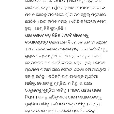
କୋଳ ଉପରେ ଶୋଇପଡ଼େ । ଆଉ ତାକୁ କହିବି, ତମେ
କାଇଁ ପାଟି କରୁଚ । ମୁଁତ ଠିକ୍ ଅଛି । ବାପାଙ୍କର ମୋର
ଯଦି ନ ଖେଳିବୁ ତାହାହେଲେ ମୁଁ ଯାଉଚି ସ୍କୁଲ୍ ପଡ଼ିଆରେ
ଖେଳିବି । ଭଲ ଲାଗିବ ତମକୁ । ଏମିତି କହିଦେଲେ ବୋଉ
ଚୁପ୍ । ତେଣୁ କିଛି କୁହନ୍ତିନି ।
ଆଉ ଗୋଟେ ବଡ଼ ଜିନିଷ ହେଉଚି ଗାଁରେ ସବୁ
ବୟୋଜ୍ୟେଷ୍ଠ ଲୋକମାନେ ବି ମୋତେ ଭଲ ପାଉଥିଲେ
। ଆମ ଘରର ଗୋଟେ ସଂସ୍କାର ଥିଲା । ଯେ କୌଣସି ଗୁରୁ
ଗୁରୁଜନ ଲୋକଙ୍କୁ ଆମେ ଅସମ୍ମାନ କରୁନା । ବାପା
ବୋଉଙ୍କର ଆମ ପାଇଁ ସେଇଟା ଶିକ୍ଷା ଥିଲା । କାରଣ
ପ୍ରଥମେ ତ ଆମ ଘରେ ସେଇଟା ଶିକ୍ଷା ଦିଆଯାଇଥିଲା ।
ସକାଳୁ ଉଠିବୁ । ଉଠିକରି ଆଗ ବାପାଙ୍କୁ ମୁଣ୍ଡିଆ
ମାରିବୁ, ବୋଉଙ୍କୁ ମୁଣ୍ଡିଆ ମାରିବୁ, ତା’ପରେ
ଠାକୁରଙ୍କୁ ମୁଣ୍ଡିଆ ମାରିବୁ । ଏଇଟା ଆମର ଘରର
ନିୟମ । ସକାଳୁ ଉଠିଲୁମାନେ ଆମେ ବାପାବୋଉଙ୍କୁ
ମୁଣ୍ଡିଆ ମାରିବୁ । ତା’ପରେ ଦାନ୍ତ ଘଷିବୁ । ସନ୍ଧ୍ୟା
ହେଲେ ଚଉରା ପାଖରେ ବସିକରି ପ୍ରାର୍ଥନା କରିବୁ ।