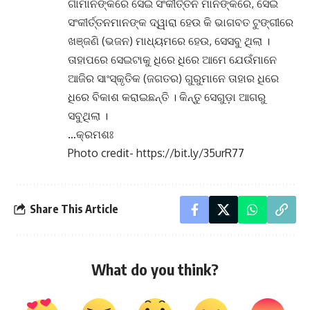
ଗାଁମାନଙ୍କରେ ସେଇ ସଂକୀର୍ତ୍ତନ ମାନଙ୍କରେ, ସେଇ
ସଂକୀର୍ତ୍ତନମାନଙ୍କ ଦ୍ୱାରା ହେଉ କି ଭାଗବତ ଟୁଙ୍ଗୀରେ
ଖଞ୍ଜଣି (ଭଜନ) ମାଧ୍ୟମରେ ହେଉ, ସେସବୁ ଥିଲା ।
ତାହାପରେ ସେଇଟାକୁ ଧିରେ ଧିରେ ଆମେ ଯେଉଁମାନେ
ଆଜିର ସାଂସ୍କୃତିକ (ଜଗତର) ଗୁରୁମାନେ ତାହାର ଧିରେ
ଧିରେ ବିକାଶ କରାଇଛନ୍ତି । କିନ୍ତୁ ସେଗୁଡ଼ା ଆଗରୁ
ସବୁଥିଲା ।
…କ୍ରମଶଃ
Photo credit- https://bit.ly/35urR77
Share This Article
What do you think?