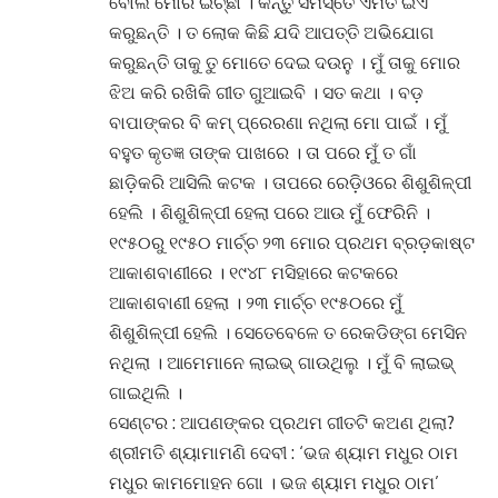
ବୋଲି ମୋର ଇଚ୍ଛା । କିନ୍ତୁ ସମସ୍ତେ ଏମିତି ଇଏ
କରୁଛନ୍ତି । ତ ଲୋକ କିଛି ଯଦି ଆପତ୍ତି ଅଭିଯୋଗ
କରୁଛନ୍ତି ତାକୁ ତୁ ମୋତେ ଦେଇ ଦଉନୁ । ମୁଁ ତାକୁ ମୋର
ଝିଅ କରି ରଖିକି ଗୀତ ଗୁଆଇବି । ସତ କଥା । ବଡ଼
ବାପାଙ୍କର ବି କମ୍ ପ୍ରେରଣା ନଥିଲା ମୋ ପାଇଁ । ମୁଁ
ବହୁତ କୃତଜ୍ଞ ତାଙ୍କ ପାଖରେ । ତା ପରେ ମୁଁ ତ ଗାଁ
ଛାଡ଼ିକରି ଆସିଲି କଟକ । ତାପରେ ରେଡ଼ିଓରେ ଶିଶୁଶିଳ୍ପୀ
ହେଲି । ଶିଶୁଶିଳ୍ପୀ ହେଲା ପରେ ଆଉ ମୁଁ ଫେରିନି ।
୧୯୫୦ରୁ ୧୯୫୦ ମାର୍ଚ୍ଚ ୨୩ ମୋର ପ୍ରଥମ ବ୍ରଡ଼କାଷ୍ଟ
ଆକାଶବାଣୀରେ । ୧୯୪୮ ମସିହାରେ କଟକରେ
ଆକାଶବାଣୀ ହେଲା । ୨୩ ମାର୍ଚ୍ଚ ୧୯୫୦ରେ ମୁଁ
ଶିଶୁଶିଳ୍ପୀ ହେଲି । ସେତେବେଳେ ତ ରେକଡିଙ୍ଗ ମେସିନ
ନଥିଲା । ଆମେମାନେ ଲାଇଭ୍ ଗାଉଥିଲୁ । ମୁଁ ବି ଲାଇଭ୍
ଗାଇଥିଲି ।
ସେଣ୍ଟର : ଆପଣଙ୍କର ପ୍ରଥମ ଗୀତଟି କଅଣ ଥିଲା?
ଶ୍ରୀମତି ଶ୍ୟାମାମଣି ଦେବୀ : ‘ଭଜ ଶ୍ୟାମ ମଧୁର ଠାମ
ମଧୁର କାମମୋହନ ଗୋ । ଭଜ ଶ୍ୟାମ ମଧୁର ଠାମ’