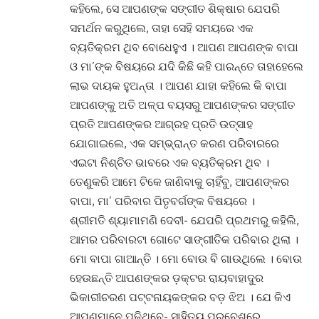
କହିଲେ, ସେ ଆପଣଙ୍କ ସଙ୍ଗୀତ ଶିକ୍ଷାର ଯେପରି
ସମର୍ଥନ କରୁଥିଲେ, ତାହା ସେହି ସମୟରେ ଏକ
ବ୍ୟତିକ୍ରମ ଥିବ ବୋଧେହୁଏ । ଆପଣ ଆପଣଙ୍କ ବାପା
ଓ ମା’ଙ୍କ ବିଷୟରେ ଯଦି କିଛି କହି ପାରନ୍ତେ ତାହାହେଲେ
ଲାଭ ଦାୟକ ହୁଅନ୍ତା । ଆପଣ ଯାହା କହିଲେ କି ବାପା
ଆପଣଙ୍କୁ ଅତି ଅଳ୍ପ ବୟସରୁ ଆପଣଙ୍କର ସଙ୍ଗୀତ
ପ୍ରତି ଆପଣଙ୍କର ଆଗ୍ରହ ପ୍ରତି ଉତ୍ସାହ
ଯୋଗାଇଲେ, ଏକ ସମ୍ଭ୍ରାନ୍ତ କରଣ ପରିବାରରେ
ଏଇଟା ନିଶ୍ଚିତ ଭାବରେ ଏକ ବ୍ୟତିକ୍ରମ ଥିବ ।
ତେଣୁକରି ଆମେ ଟିକେ ଜାଣିବାକୁ ଚାହିଁବୁ, ଆପଣଙ୍କର
ବାପା, ମା’ ପରିବାର ପିତୃବର୍ଗଙ୍କ ବିଷୟରେ ।
ଶ୍ରୀମତି ଶ୍ୟାମାମଣି ଦେବୀ- ଯେପରି ପ୍ରଥମରୁ କହିଲି,
ଆମର ପରିବାରଟା ଗୋଟେ ସାଙ୍ଗୀତିକ ପରିବାର ଥିଲା ।
ମୋ ବାପା ଗାଆନ୍ତି । ମୋ ବୋଉ ବି ଗାଉଥିଲେ । ବୋଉ
ହେଉଛନ୍ତି ଆପଣଙ୍କର ଡ଼କ୍ଟର ରାୟବାହାଦୁର
ଭିକାରୀଚରଣ ପଟ୍ଟନାୟକଙ୍କର ବଡ଼ ଝିଅ । ଯେ କିଏ
ଆପଣମାନେ ପଢ଼ିଥିବେ- ସାହିତ୍ୟ ପ୍ରବେଶରେ