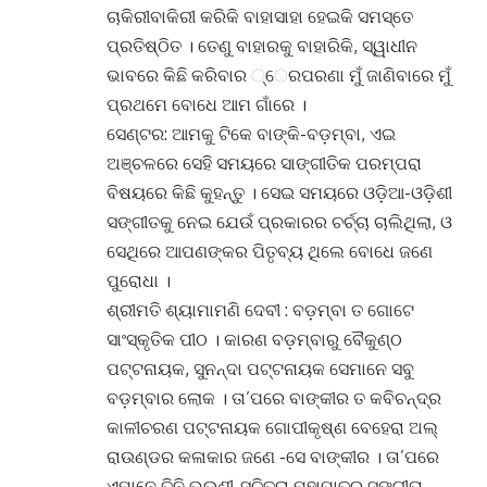
ଚାକିରୀବାକିରୀ କରିକି ବାହାସାହା ହେଇକି ସମସ୍ତେ
ପ୍ରତିଷ୍ଠିତ । ତେଣୁ ବାହାରକୁ ବାହାରିକି, ସ୍ୱାଧୀନ
ଭାବରେ କିଛି କରିବାର ୍େରପରଣା ମୁଁ ଜାଣିବାରେ ମୁଁ
ପ୍ରଥମେ ବୋଧେ ଆମ ଗାଁରେ ।
ସେଣ୍ଟର: ଆମକୁ ଟିକେ ବାଙ୍କି-ବଡ଼ମ୍ବା, ଏଇ
ଅଞ୍ଚଳରେ ସେହି ସମୟରେ ସାଙ୍ଗୀତିକ ପରମ୍ପରା
ବିଷୟରେ କିଛି କୁହନ୍ତୁ । ସେଇ ସମୟରେ ଓଡ଼ିଆ-ଓଡ଼ିଶୀ
ସଙ୍ଗୀତକୁ ନେଇ ଯେଉଁ ପ୍ରକାରର ଚର୍ଚ୍ଚା ଚାଲିଥିଲା, ଓ
ସେଥିରେ ଆପଣଙ୍କର ପିତୃବ୍ୟ ଥିଲେ ବୋଧେ ଜଣେ
ପୁରୋଧା ।
ଶ୍ରୀମତି ଶ୍ୟାମାମଣି ଦେବୀ : ବଡ଼ମ୍ବା ତ ଗୋଟେ
ସାଂସ୍କୃତିକ ପୀଠ । କାରଣ ବଡ଼ମ୍ବାରୁ ବୈକୁଣ୍ଠ
ପଟ୍ଟନାୟକ, ସୁନନ୍ଦା ପଟ୍ଟନାୟକ ସେମାନେ ସବୁ
ବଡ଼ମ୍ବାର ଲୋକ । ତା’ପରେ ବାଙ୍କୀର ତ କବିଚନ୍ଦ୍ର
କାଳୀଚରଣ ପଟ୍ଟନାୟକ ଗୋପୀକୃଷ୍ଣ ବେହେରା ଅଲ୍
ରାଉଣ୍ଡର କଳାକାର ଜଣେ -ସେ ବାଙ୍କୀର । ତା’ପରେ
ଏମାନେ ତିନି ଭଉଣୀ-ସୁଚିତ୍ରା ମହାପାତ୍ର ସଙ୍ଗୀତା