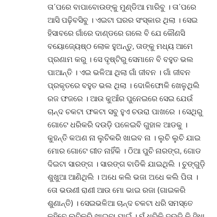
ତା’ପରେ ବାପାବୋଉଙ୍କୁ ମୁଣ୍ଡିଆ ମାରିବୁ । ତା’ପରେ
ଆସି ପଢ଼ିବସିବୁ । ଏଇଟା ଘରର ସଂସ୍କାର ଥିଲା । ସେଇ
ହିସାବରେ ଗାଁରେ ଦାଣ୍ଡରେ ଗଲେ ବି ଯେ କୌଣସି
ବୟୋଜ୍ୟେଷ୍ଠ ଲୋକ ହୁଅନ୍ତୁ, ତାଙ୍କୁ ମଧ୍ୟ ଆମେ
ପ୍ରଣାମ କରୁ । ସେ ଦୃଷ୍ଟିରୁ ସେମାନେ ବି ବହୁତ ଭଲ
ପାଆନ୍ତି । ଏଇ ଭଳିଆ ଥିଲା ଗାଁ ଜୀବନ । ଗାଁ ଜୀବନ
ପ୍ରକୃତରେ ବହୁତ ଭଲ ଥିଲା । ଦୋଳିଫୋଳି ଖେଳୁଥିଲି
ରଜ ଫଜରେ । ଆଉ କୁଆଁର ପୁନେଇରେ ସେଇ ଯେଉଁ
ଚାନ୍ଦ ଚକଟା ଫକଟା ସବୁ ହୁଏ ଚଉରା ପାଖରେ । ସେଥିରୁ
ଗୋଟେ ଧରିକରି ଦଉଡ଼ି ପଳେଇବି ଗୁହାଳ ଆଡକୁ ।
କୁହନ୍ତି କଅଣ ନା ଲୁଚିକରି ଖାଇବ ନା । ଲୁଚି ଲୁଚି ଯାଇ
ମୋର ଗୋଟେ ଗୀତ ନାହିଁକି । ଠିଆ ପୁଚି ନାରଙ୍ଗ, ଗୋଡ
ଦିଇଟା ସାରଙ୍ଗ । ସାରଙ୍ଗ ବାଡିକି ଯାଇଥିଲି । ଚୁଙ୍ଗୁଡ଼ି
ଶୁଖୁଆ ଆଣିଥିଲି । ଅଧେ କଲି ଭଜା ଅଧେ କଲି ପିତା ।
ତୋ ଭଉଣୀ ରାଣୀ ଆଉ ମୋ ଭାଇ ରଜା (ଗାଇକରି
ଶୁଣାନ୍ତି) । ସେଇଭଳିଆ ଚାନ୍ଦ ଚକଟା ଧରି ସମସ୍ତେ
କହିବେ ଲୁଚିକରି ଖାଇବା ପାଇଁ । ମୁଁ ଧରିକି ଦଉଡ଼ି କି ସିଧା