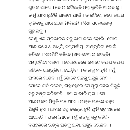
ଗୁହାଳ ପାଖେ । ବୋଉ କହିଛନ୍ତି ପରା ଲୁଚିକି ଖାଇବାକୁ ।
ତ ମୁଁ ଯାଏ ଲୁଚିକି ଖାଇବା ପାଇଁ । ତ କହିବେ, ତତେ କଅଣ
ଲୁଚିବାକୁ ଆଉ ଯାଗା ମିଳିଲାନି । ସିଧା ପଳେଇଗଲୁ
ଗୁହାଳକୁ ।
ତେଣୁ ଏଇ ପ୍ରକାରର ସବୁ କାମ କରେ ବୋଲି- ମୋର
ଆଈ ଜଣେ ଥାଆନ୍ତି, ସମ୍ପର୍କୀୟ- ଅଣ୍ଡ୍ରିଟା ବୋଲି
କହିବେ । ଏଇମିତି କହିବେ (ହାତ ଦେଖାଇ କହନ୍ତି)
ଅଣ୍ଡ୍ରିଟା ଏଇଟା । ବେଳେବେଳେ ମୋତେ କଅଣ କଅଣ
କହିବେ- ଅଣ୍ଡ୍ରିଟା, ଘୋଡ଼ିଟା । କାହାକୁ ମାନୁନି । ମୁଁ
ଭଲରେ ମାଗିବି । ମୁଁ ଗୋଟେ ଗଛରୁ ପିଜୁଳି ନେବି ।
ମୋତେ ଯଦି ନଦେବ, ତାହାହେଲେ ସେ ପୂରା ଗଛର ପିଜୁଳି
ସବୁ ନଷ୍ଟ କରିଦେବି । ମୋର ଭାରି ରାଗ । ସେ
ଆଈଙ୍କର ପିଜୁଳି ଗଛ ଥାଏ । ତାଙ୍କ ଗଛରେ ବହୁତ
ପିଜୁଳି ହୁଏ । ଆମର ସବୁ ବସନ୍ତ, ଟୁନି ଫୁନି ସବୁ ଅନେକ
ଥାଆନ୍ତି । ଭଉଣୀମାନେ । ମୁଁ ତାଙ୍କୁ ସବୁ କହିବି-
ଦିପହରରେ ତାଙ୍କ ଘରକୁ ଯିବା, ପିଜୁଳି ତୋଳିବା ।