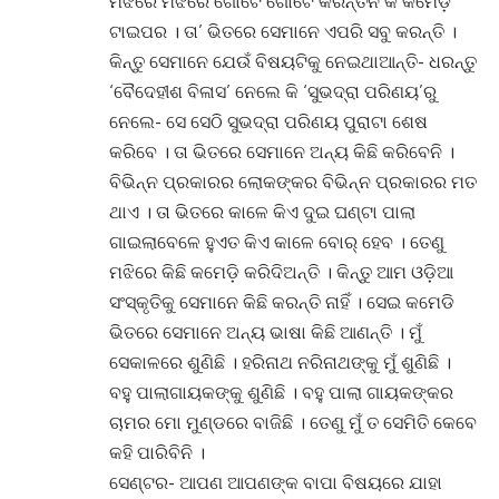
ମଝିରେ ମଝିରେ ଗୋଟେ ଗୋଟେ କରନ୍ତିନି କି କମେଡ଼ି
ଟାଇପର । ତା’ ଭିତରେ ସେମାନେ ଏପରି ସବୁ କରନ୍ତି ।
କିନ୍ତୁ ସେମାନେ ଯେଉଁ ବିଷୟଟିକୁ ନେଇଥାଆନ୍ତି- ଧରନ୍ତୁ
‘ବୈଦେହୀଶ ବିଳାସ’ ନେଲେ କି ‘ସୁଭଦ୍ରା ପରିଣୟ’ରୁ
ନେଲେ- ସେ ସେଠି ସୁଭଦ୍ରା ପରିଣୟ ପୁରାଟା ଶେଷ
କରିବେ । ତା ଭିତରେ ସେମାନେ ଅନ୍ୟ କିଛି କରିବେନି ।
ବିଭିନ୍ନ ପ୍ରକାରର ଲୋକଙ୍କର ବିଭିନ୍ନ ପ୍ରକାରର ମତ
ଥାଏ । ତା ଭିତରେ କାଳେ କିଏ ଦୁଇ ଘଣ୍ଟା ପାଲା
ଗାଇଲାବେଳେ ହୁଏତ କିଏ କାଳେ ବୋର୍ ହେବ । ତେଣୁ
ମଝିରେ କିଛି କମେଡ଼ି କରିଦିଅନ୍ତି । କିନ୍ତୁ ଆମ ଓଡ଼ିଆ
ସଂସ୍କୃତିକୁ ସେମାନେ କିଛି କରନ୍ତି ନାହିଁ । ସେଇ କମେଡି
ଭିତରେ ସେମାନେ ଅନ୍ୟ ଭାଷା କିଛି ଆଣନ୍ତି । ମୁଁ
ସେକାଳରେ ଶୁଣିଛି । ହରିନାଥ ନରିନାଥଙ୍କୁ ମୁଁ ଶୁଣିଛି ।
ବହୁ ପାଲାଗାୟକଙ୍କୁ ଶୁଣିଛି । ବହୁ ପାଲା ଗାୟକଙ୍କର
ଚାମର ମୋ ମୁଣ୍ଡରେ ବାଜିଛି । ତେଣୁ ମୁଁ ତ ସେମିତି କେବେ
କହି ପାରିବିନି ।
ସେଣ୍ଟର- ଆପଣ ଆପଣଙ୍କ ବାପା ବିଷୟରେ ଯାହା