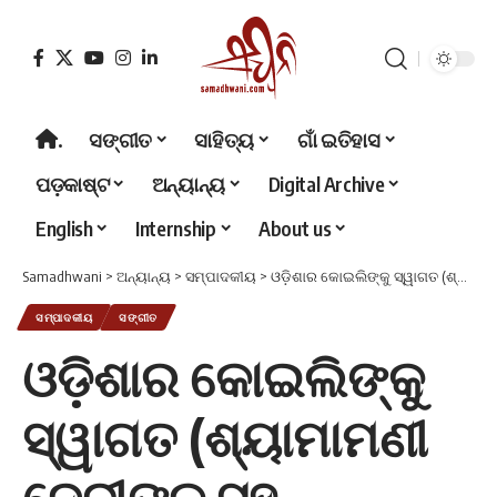
.
ସଙ୍ଗୀତ
ସାହିତ୍ୟ
ଗାଁ ଇତିହାସ
ପଡ଼କାଷ୍ଟ
ଅନ୍ୟାନ୍ୟ
Digital Archive
English
Internship
About us
Samadhwani
>
ଅନ୍ୟାନ୍ୟ
>
ସମ୍ପାଦକୀୟ
>
ଓଡ଼ିଶାର କୋଇଲିଙ୍କୁ ସ୍ୱାଗତ (ଶ୍ୟାମାମଣୀ ଦେବୀଙ୍କ ସହ ସାକ୍ଷାତକାର)
ସମ୍ପାଦକୀୟ
ସଙ୍ଗୀତ
ଓଡ଼ିଶାର କୋଇଲିଙ୍କୁ
ସ୍ୱାଗତ (ଶ୍ୟାମାମଣୀ