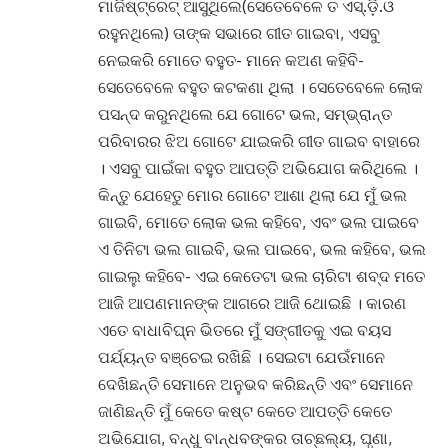
ମାଜିଷ୍ଟ୍ରେଟ୍ ଆସୁଥିଲେ(ସେତେବେଳେ ତ ଏସ୍.ଡ଼ି.ଓ
ରହୁନଥିଲେ) ତାଙ୍କ ସଭାରେ ଗୀତ ଗାଇବା, ଏସବୁ
ନେଇକରି ମୋତେ ବହୁତ- ମାନେ କଅଣ କହିବି-
ସେତେବେଳେ ବହୁତ କଟକଣା ଥିଲା । ସେତେବେଳେ ଲୋକ
ପସନ୍ଦ କରୁନଥିଲେ ଯେ ଗୋଟେ ଭଲ, ସମ୍ଭ୍ରାନ୍ତ
ପରିବାରର ଝିଅ ଗୋଟେ ଯାଇକରି ଗୀତ ଗାଇବ ବାହାରେ
। ଏସବୁ ପାଇଁକା ବହୁତ ଆପତ୍ତି ଅଭିଯୋଗ କରିଥିଲେ ।
କିନ୍ତୁ ଯେହେତୁ ମୋର ଗୋଟେ ଆଶା ଥିଲା ଯେ ମୁଁ ଭଲ
ଗାଇବି, ମୋତେ ଲୋକ ଭଲ କହିବେ, ଏବଂ ଭଲ ପାଇବେ
ଏ ତିନିଟା ଭଲ ଗାଇବି, ଭଲ ପାଇବେ, ଭଲ କହିବେ, ଭଲ
ଗାଇଲୁ କହିବେ- ଏଇ କେତେଟା ଭଲ ଚାରିଟା ଶବ୍ଦ ମତେ
ଆଜି ଆପଣମାନଙ୍କ ଆଗରେ ଆଜି ଥୋଇଛି । କାରଣ
ଏତେ ବାଧାବିଘ୍ନ ଭିତରେ ମୁଁ ସଙ୍ଗୀତକୁ ଏଇ ବୟସ
ପର୍ଯ୍ୟନ୍ତ ବଞ୍ଚେଇ ରଖିଛି । ସେଇଟା ଯେଉଁମାନେ
ଦେଖିଛନ୍ତି ସେମାନେ ଅନୁଭବ କରିଛନ୍ତି ଏବଂ ସେମାନେ
ଜାଣିଛନ୍ତି ମୁଁ କେତେ କଷ୍ଟ କେତେ ଆପତ୍ତି କେତେ
ଅଭିଯୋଗ, ବନ୍ଧୁ ବାନ୍ଧବଙ୍କର ତାଚ୍ଛଲ୍ୟ, ଘୃଣା,