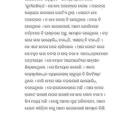
‘କୁଟୀରଶିଳ୍ପ’- ସେ ମୋ ଅଜାଙ୍କର ଲେଖା । ଅଭଙ୍ଗା
କଣ୍ଢେଇ କାରଖାନା ଗୋଟିଏ ଥିଲା । ସେଇଟା ମୋ
ଅଜାଙ୍କର । ତ ମୋ ବୋଉ ବି ଗାଉଥିଲେ । ବାପା ବି
ଗାଉଥିଲେ । ମୋ ଭାଇଭଉଣୀ, ଆମେ ଯେଉଁମାନେ
ବର୍ତ୍ତମାନ ବି ପାଞ୍ଚଜଣ ଅଛୁ, ସମସ୍ତେ ଗାଉଥିଲେ । ବଡ଼
ଭାଇ ଭଲ ଭାୟୋଲିନ୍ ବଜାନ୍ତି, ଏସରାଜ୍ ବି ବଜାନ୍ତି ।
ସେ ଏବେ ଛମାସ ତଳେ ଚାଲିଗଲେ । ଆଉ ଗୋଟେ ଭାଇ
ସେ ବହୁତ ଭଲ ତବଲା ଓ ନାଲ୍ ବଜାଏ- ଉପେନ୍ଦ୍ରମୋହନ
ପଟ୍ଟନାୟକ । ସେ ବମ୍ବେ ଆଇଆଇଟିରେ ସଙ୍ଗୀତ
ଶିକ୍ଷକଥିଲେ । ସେ ରିଟାୟାର କଲେଣି । ଏକଦା
ଲକ୍ଷ୍ମୀକାନ୍ତ-ପ୍ୟାରେଲାଲ୍ ଗ୍ରୁପ୍ର ବି ରିଦମିଷ୍ଟ
ଥିଲେ । ବାକି ମୋର ସଭା ବଡ଼ଭଉଣୀ ଭାୟୋଲିନ୍
ବଜାଉଥିଲେ । ସେ ରାଉରକେଲାରେ ଅଛି । ଆଉ ମୋର
ଗୋଟେ ଭଉଣୀ ଉପର ଭଉଣୀ ସେ ଭଲ ଖୋଳ ବଜାଏ ।
ସିଏ ମଧ୍ୟ ଅଛି । ତେଣୁ ଆମର ପୂରା ପରିବାରଟା, ଆମେ
ଯେବେ କୀର୍ତ୍ତନ କରୁ ଆମେ ଭାଇଭଉଣୀ ସମସ୍ତେ ମିଶି