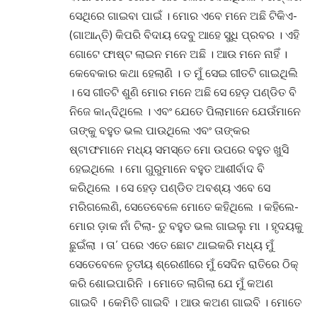
ସେଥିରେ ଗାଇବା ପାଇଁ । ମୋର ଏବେ ମନେ ଅଛି ଟିକିଏ-
(ଗାଆନ୍ତି) କିପରି ବିଦାୟ ଦେବୁ ଆହେ ସୁଧି ପ୍ରବର । ଏହି
ଗୋଟେ ଫାଷ୍ଟ ଲାଇନ ମନେ ଅଛି । ଆଉ ମନେ ନାହିଁ ।
କେବେକାର କଥା ହେଲାଣି । ତ ମୁଁ ସେଇ ଗୀତଟି ଗାଇଥିଲି
। ସେ ଗୀତଟି ଶୁଣି ମୋର ମନେ ଅଛି ସେ ହେଡ଼ ପଣ୍ଡିତ ବି
ନିଜେ କାନ୍ଦିଥିଲେ । ଏବଂ ଯେତେ ପିଲାମାନେ ଯେଉଁମାନେ
ତାଙ୍କୁ ବହୁତ ଭଲ ପାଉଥିଲେ ଏବଂ ତାଙ୍କର
ଷ୍ଟାଫମାନେ ମଧ୍ୟ ସମସ୍ତେ ମୋ ଉପରେ ବହୁତ ଖୁସି
ହେଇଥିଲେ । ମୋ ଗୁରୁମାନେ ବହୁତ ଆଶୀର୍ବାଦ ବି
କରିଥିଲେ । ସେ ହେଡ଼ ପଣ୍ଡିତ ଅବଶ୍ୟ ଏବେ ସେ
ମରିଗଲେଣି, ସେତେବେଳେ ମୋତେ କହିଥିଲେ । କହିଲେ-
ମୋର ଡ଼ାକ ନାଁ ଟିଲା- ତୁ ବହୁତ ଭଲ ଗାଇଲୁ ମା । ହୃଦୟକୁ
ଛୁଇଁଲା । ତା’ ପରେ ଏତେ ଛୋଟ ଥାଇକରି ମଧ୍ୟ ମୁଁ
ସେତେବେଳେ ତୃତୀୟ ଶ୍ରେଣୀରେ ମୁଁ ସେଦିନ ରାତିରେ ଠିକ୍
କରି ଶୋଇପାରିନି । ମୋତେ ଲାଗିଲା ଯେ ମୁଁ କଅଣ
ଗାଇବି । କେମିତି ଗାଇବି । ଆଉ କଅଣ ଗାଇବି । ମୋତେ