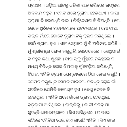
ପ୍ରଥମ । ଓଡ଼ିଆ ଗୀତରୁ ଓଡିଶୀ ଗୀତ କରିବାର ତାଙ୍କର
ଅବଦାନ ବହୁତ । ଏମିତି ଥରେ ଡ଼୍ରାମା ହେଉଥାଏ । ବାପା
ଡ଼୍ରାମା ବି ଲେଖନ୍ତି ଭଲ । ନିର୍ଦ୍ଦେଶନା ବି ଦିଅନ୍ତି । ମୋ
ଜେଜେ ଥିôଲେ ମଦନମୋହନ ପଟ୍ଟନାୟକ । ମୋ ବାପା
ତାଙ୍କ ନାଁରେ ଗୋଟେ ଡ଼୍ରାମାଟିକ୍ କ୍ଳବ କରିଥିଲେ ।
ସେଠି ଡ୍ରାମା ହୁଏ । ଏବଂ ସେଥିରେ ମୁଁ ବି ଅଭିନୟ କରିଛି ।
ମୁଁ ଶ୍ରୀକୃଷ୍ଣ ରୋଲ କରୁଥିଲି ସେତେବେଳେ । ସେଥିପାଇଁ
ବି ବହୁତ କଥା ଶୁଣିଛି । ବାପାଙ୍କୁ ମୁଁହରେ ନକହିଲେ ବି
ମଧ୍ୟ ବିଭିନ୍ନ ଲୋକ ଝିଅଟାକୁ ମୁଁହବଢ଼ିଆ କରିଛନ୍ତି,
ଝିଅଟା ଏମିତି ଡ୍ରାମା ପେଣ୍ଡାଲରେ ଠିଆ ହୋଇ କରୁଛି ।
ଯେମିତି କରୁଛନ୍ତି ସେମିତି ପାଇବେ- ବିଭିନ୍ନ ଲୋକ ଗାଁ
ଗହଳିରେ ଯେମିତି କମେଣ୍ଟ ହୁଏ । ତେଣୁ ସେତକ ବି
ହେଇଥିଲା । ଏମିତି ଥରେ ଗାଁରେ ଡ୍ରାମା ହେଉଥିଲା,
ବଡ଼ବାପା ଆସିଥିଲେ । ବାଙ୍କିରୁ । କାଳୀ ବଡ଼ବାପା
ରୁହନ୍ତି ଖମାରଙ୍ଗରେ । ସିଏ ଆସିଥିଲେ । ତ ଭାଇ
କହିଲେ ଏମିତିଆ ଭାଇ ଇଏ ଗାଉଛି ଏମିତି । ସିଏ ଗାଉ