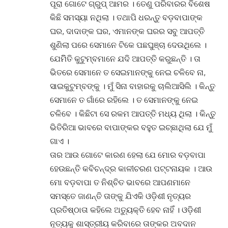
ପୂରା ଗୋଟେ ଗ୍ରୁପ୍ ଆମର । ତେଣୁ ପରିବାରର ବିଶେଷ
କିଛି ସମସ୍ୟା ନଥିଲା । ତଥାପି ଧରନ୍ତୁ ବଡ଼ବାପାଙ୍କ
ଘର, ଦାଦାଙ୍କ ଘର, ଏମାନଙ୍କ ଘରର ସବୁ ଆପତ୍ତି
ଶୁଣିଲା ପରେ ସେମାନେ ଟିକେ ପଛଘୁଞ୍ଚା ଦେଉଥିଲେ ।
ଯେମିିତି କୁଟୁମ୍ବମାନେ ଯଦି ଆପତ୍ତି କରୁଛନ୍ତି । ତା
ଭିତରେ ସେମାନେ ତ ସେଇମାନଙ୍କୁ ନେଇ ଚଳିବେ ନା,
ସାଇକୁଟୁମ୍ବଙ୍କୁ । ମୁଁ ସିନା ବାହାରକୁ ଚାଲିଆସିଲି । କିନ୍ତୁ
ସେମାନେ ତ ଗାଁରେ ରହିଲେ । ତ ସେମାନଙ୍କୁ ନେଇ
ଚଳିବେ । କିଛିଟା ସେ ରକମ ଆପତ୍ତି ମଧ୍ୟ ଥିଲା । କିନ୍ତୁ
ଭିତିରିଆ ଭାବରେ ବାପାଙ୍କର ବହୁତ ଇଚ୍ଛାଥିଲା ଯେ ମୁଁ
ଗାଏ ।
ତାର ଆଉ ଗୋଟେ କାରଣ ହେଲା ଯେ ମୋର ବଡ଼ବାପା
ହେଉଛନ୍ତି କବିଚନ୍ଦ୍ର କାଳୀଚରଣ ପଟ୍ଟନାୟକ । ଆଉ
ମୋ ବଡ଼ବାପା ତ ନିଶ୍ଚିତ ଭାବରେ ଆପଣମାନେ
ସମସ୍ତେ ଜାଣନ୍ତି ତାଙ୍କୁ ଯିଏକି ଓଡ଼ିଶୀ ନୃତ୍ୟର
ପ୍ରତିଷ୍ଠାତା କହିଲେ ଅତ୍ୟୁକ୍ତି ହେବ ନାହିଁ । ଓଡ଼ିଶୀ
ନୃତ୍ୟକୁ ଶାସ୍ତ୍ରୀୟ କରିବାରେ ତାଙ୍କର ଅବଦାନ