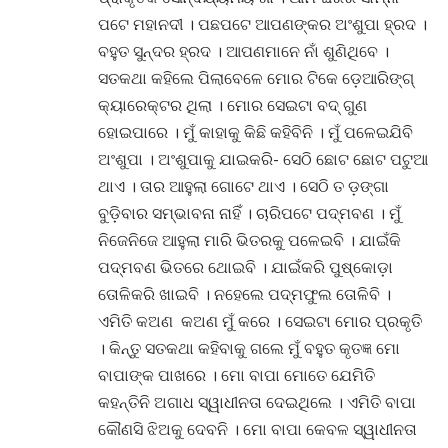
ପଟେ ମହାନଦୀ । ପଛପଟେ ଆପଣଙ୍କର ଅଂଶୁପା ହ୍ରଦ ।
ବହୁତ ସୁନ୍ଦର ହ୍ରଦ । ଆପଣମାନେ ନାଁ ଶୁଣିଥିବେ ।
ସତକଥା କହିଲେ ପିଲାବେଳେ ମୋର ଟିକେ ଡ଼େଆରିଙ୍ଗ୍
କ୍ୟାରେକ୍ଟର ଥିଲା । ମୋର ସେଇଟା ବଦ୍ ଗୁଣ
ହୋଇପାରେ । ମୁଁ କାହାକୁ କିଛି କହିବିନି । ମୁଁ ପଳେଇଯିବି
ଅଂଶୁପା । ଅଂଶୁପାକୁ ଯାଇକରି- ସେଠି ଛୋଟ ଛୋଟ ପଟୁଆ
ଥାଏ । ତାର ଆହୁଲା ଗୋଟେ ଥାଏ । ସେଠି ତ ଡ଼ଙ୍ଗା
ବୁଡ଼ିବାର ସମ୍ଭାବନା ନାହିଁ । ଚାରିପଟେ ପଦ୍ମବଣ । ମୁଁ
ନିଜେନିଜେ ଆହୁଲା ମାରି ଭିତରକୁ ପଳେଇବି । ଯାଇଁକି
ପଦ୍ମବଣ ଭିତରେ ଥୋଇବି । ଯାଇଁକରି ପୁଷ୍କୋଡ଼ା
ତୋଳିକରି ଖାଇବି । ନହେଲେ ପଦ୍ମଫୁଲ ତୋଳିବି ।
ଏମିତି କଅଣ କଅଣ ମୁଁ କରେ । ସେଇଟା ମୋର ପ୍ରକୃତି
। କିନ୍ତୁ ସତକଥା କହିବାକୁ ଗଲେ ମୁଁ ବହୁତ କୃତଜ୍ଞ ମୋ
ବାପାଙ୍କ ପାଖରେ । ମୋ ବାପା ମୋତେ ଯେମିତି
କହନ୍ତିନି ଅଗାଧ ସ୍ୱାଧୀନତା ଦେଇଥିଲେ । ଏମିତି ବାପା
କୌଣସି ଝିଅକୁ ଦେବନି । ମୋ ବାପା କେବଳ ସ୍ୱାଧୀନତା