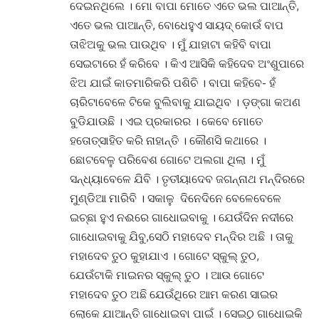
ଦେଇନଥିଲେ । ମୋ ବାପା ମୋତେ ଏତେ ଭଲ ପାଆନ୍ତି,
ଏତେ ଭଲ ପାଆନ୍ତି, ବୋଧେହୁଏ ସାୟଦ୍ କୋଉଁ ବାପ
ତାଝିଅକୁ ଭଲ ପାଉଥିବ । ମୁଁ ଯାହାଟା କହିବି ବାପା
ସେଇଟାରେ ହଁ କରିବେ । କିଏ ଆସିକି କହିଦେବ ଅଂଶୁପାରେ
ଝିଅ ଯାଇଁ କାତମାରିକରି ପଶିଚି । ବାପା କହିବେ- ହଁ
ଚାରିଟାବେଳେ ଟିକେ ବୁଲିବାକୁ ଯାଇଥିବ । ଡ଼ଙ୍ଗା କଅଣ
ବୁଡିଯାଉଛି । ଏଇ ପ୍ରକାରର । କେବେ ମୋତେ
ହତୋତ୍ସାହିତ କରି ନାହାନ୍ତି । କୌଣସି କଥାରେ ।
ଛୋଟବେଳୁ ପରିବେଶ ଗୋଟେ ଅଲଗା ଥିଲା । ମୁଁ
ସନ୍ଧ୍ୟାବେଳେ ଯିବି । ତୃତୀୟାଦେବ ଜଗନ୍ନାଥ ମନ୍ଦିରରେ
ମୁଣ୍ଡିଆ ମାରିବି । ସକାଳୁ ଦିନେଦିନେ ବେଳେବେଳେ
ଇଚ୍ଛା ହୁଏ ନଈରେ ଗାଧୋଇବାକୁ । ଯେଉଁଦିନ ନଦୀରେ
ଗାଧୋଇବାକୁ ଯିବୁ,ସେଠି ମହାଦେବ ମନ୍ଦିର ଅଛି । ତାକୁ
ମହାଦେବ ତୁଠ କୁହାଯାଏ । ଗୋଟେ ସ୍କୁଲ୍ ତୁଠ,
ଯେଉଁଟାକି ମାଇନର ସ୍କୁଲ୍ ତୁଠ । ଆଉ ଗୋଟେ
ମହାଦେବ ତୁଠ ଅଛି ଯେଉଁଥିରେ ଆମ କରଣ ସାଇର
ଲୋକେ ଯାଆନ୍ତି ଗାଧୋଇବା ପାଇଁ । ସେଇଠୁ ଗାଧୋଇକି