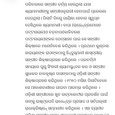
ପରିବାରରେ ସଙ୍ଗୀତ ଚର୍ଚ୍ଚା ହେଉଥିଲା ଯାହା
ଶ୍ୟମାମଣୀଙ୍କୁ ସଙ୍ଗୀତାନୁରାଗୀ ହେବାପାଇଁ ପ୍ରେରଣା
ଦେଇଥିଲା। ପିଲାଟି ଦିନରୁ ଗାୟିକା ହେବାର ସ୍ୱପ୍ନ
ଦେଖିଥିଲେ ଶ୍ୟମାମଣୀ। ବାପା (ରାଜେନ୍ଦ୍ରମୋହନ
ପଟ୍ଟନାୟକ)ଓ ବଡ଼ବାପା(କାଳିଚରଣ
ପଟ୍ଟନାୟକ)ଙ୍କର ପେତ୍ସାହନ ପାଇ ସେ ସଙ୍ଗୀତ
ଶିକ୍ଷାରେ ମନୋନିବେଶ କରିଥିଲେ । ପ୍ରଥମେ କୁଣ୍ଡଳା
ନାରାୟଣଙ୍କ ରାଓଙ୍କଠାରୁ ହିନ୍ଦୁସ୍ଥାନୀ ଶାସ୍ତ୍ରୀୟ
ସଙ୍ଗୀତ ଶିକ୍ଷାଗ୍ରହଣ କରିଥିଲେ । ପରବର୍ତ୍ତୀ
ସମୟରେ ଗୁରୁ ସିଂହାରୀ ଶ୍ୟାମସୁନ୍ଦର କର ଓ ସଙ୍ଗୀତ
ସୁଧାକର ବାଳକୃଷ୍ଣ ଦାସଙ୍କଠାରୁ ଓଡ଼ିଶୀ ସଙ୍ଗୀତ
ଶିକ୍ଷାଗ୍ରହଣ କରିଥିଲେ । ୧୯୫୦ ମସିହା ପିଲାଟିବେଳେ
ସେ ଆକାଶବାଣୀରେ ଗାଇବା ଆରମ୍ଭ କରିଥିଲେ ।
ଓଡ଼ିଶୀ ସଙ୍ଗୀତରେ ଖୁବ ଉଚ୍ଚକୋଟୀର ପ୍ରଦର୍ଶନ ପାଇଁ
ତାଙ୍କୁ ରାଷ୍ଟ୍ରପତି ରାଜେନ୍ଦ୍ର ପ୍ରସାଦ ଓ ସର୍ବପଲ୍ଲୀ
ରାଧାକ୍ରିଷ୍ଣନ୍ ସମ୍ମାନୀତ କରିଥିଲେ । ଏହା ବ୍ୟତୀତ