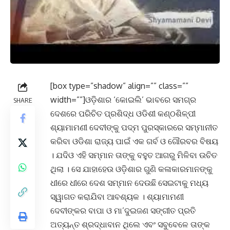
[box type=”shadow” align=”” class=””
width=””]ଓଡ଼ିଶାର ‘କୋଇଲି’ ଭାବରେ ସମଗ୍ର
SHARE
ଦେଶରେ ପରିଚିତ ପ୍ରଶିଦ୍ଧ ଓଡିଶୀ କଣ୍ଠଶିଳ୍ପୀ
ଶ୍ୟାମାମଣୀ ଦେବୀଙ୍କୁ ପଦ୍ମ ପୁରସ୍କାରରେ ସମ୍ମାନୀତ
କରିବା ଓଡିଶା ରାଜ୍ୟ ପାଇଁ ଏକ ଗର୍ବ ଓ ଗୌରବର ବିଷୟ
। ଯଦିଓ ଏହି ସମ୍ମାନ ତାଙ୍କୁ ବହୁତ ଆଗରୁ ମିଳିବା ଉଚିତ
ଥିଲା । ସେ ଯାହାହେଉ ଓଡ଼ିଶାର ଗୁଣି କଳାକାରମାନଙ୍କୁ
ଧୀରେ ଧୀରେ ଦେଶ ସମ୍ମାନ ଦେଉଛି ସେଇଟାକୁ ମଧ୍ୟ
ସ୍ୱାଗତ କରାଯିବା ଆବଶ୍ୟକ । ଶ୍ୟାମାମଣୀ
ଦେବୀଙ୍କର ବାପା ଓ ମା’ଦୁଇଜଣ ସଙ୍ଗୀତ ପ୍ରତି
ଅତ୍ୟନ୍ତ ଶ୍ରଦ୍ଧାବାନ ଥିଲେ ଏବଂ ସବୁବେଳେ ତାଙ୍କ