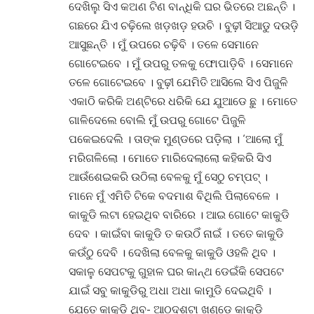
ଦେଖିଲୁ ସିଏ କଅଣ ଟିଣ ବାନ୍ଧିକି ଘର ଭିତରେ ଅଛନ୍ତି ।
ଗଛରେ ଯିଏ ଚଢ଼ିଲେ ଖଡ଼ଖଡ଼ ହଉଚି । ବୁଢ଼ୀ ସିଆଡୁ ଦଉଡ଼ି
ଆସୁଛନ୍ତି । ମୁଁ ଉପରେ ଚଢ଼ିବି । ତଳେ ସେମାନେ
ଗୋଟେଇବେ । ମୁଁ ଉପରୁ ତଳକୁ ଫୋପାଡ଼ିବି । ସେମାନେ
ତଳେ ଗୋଟେଇବେ । ବୁଢ଼ୀ ଯେମିତି ଆସିଲେ ସିଏ ପିଜୁଳି
ଏକାଠି କରିକି ଅଣ୍ଟିରେ ଧରିକି ଯେ ଯୁଆଡେ ଛୁ । ମୋତେ
ଗାଳିଦେଲେ ବୋଲି ମୁଁ ଉପରୁ ଗୋଟେ ପିଜୁଳି
ପକେଇଦେଲି । ତାଙ୍କ ମୁଣ୍ଡରେ ପଡ଼ିଲା । ‘ଆଲୋ ମୁଁ
ମରିଗଳିଲୋ । ମୋତେ ମାରିଦେଲାଲୋ କହିକରି ସିଏ
ଆଉଁଶେଇକରି ଉଠିଲା ବେଳକୁ ମୁଁ ସେଠୁ ଚମ୍ପଟ୍ ।
ମାନେ ମୁଁ ଏମିତି ଟିକେ ବଦମାଶ ବିଥିଲି ପିଲାବେଳେ ।
କାକୁଡି ଲଟା ହେଇଥିବ ବାରିରେ । ଆଇ ଗୋଟେ କାକୁଡି
ଦେବ । କାଇଁବା କାକୁଡି ତ କଉଠିଁ ନାଇଁ । ତତେ କାକୁଡି
କଉଁଠୁ ଦେବି । ଦେଖିଲା ବେଳକୁ କାକୁଡି ଓହଳି ଥିବ ।
ସକାଳୁ ସେପଟକୁ ଗୁହାଳ ଘର କାନ୍ଥ ଡେଇଁକି ସେପଟେ
ଯାଇଁ ସବୁ କାକୁଡିରୁ ଅଧା ଅଧା କାମୁଡି ଦେଇଥିବି ।
ଯେତେ କାକୁଡି ଥିବ- ଆଠଦଶଟା ଖଣ୍ଡେ କାକୁଡି