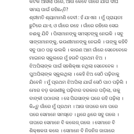
କଟକ ଆସିଲା ପରେ, ଆଉ କେବେ ଗାଁରେ ଯାଇ ଦୀର୍ଘ
ସମୟ ପାଇଁ ରହିଛନ୍ତି?
ଶ୍ରୀମତି ଶ୍ୟାମାମଣି ଦେବୀ : ହଁ ଯାଏନା । ମୁଁ ପ୍ରାୟତଃ
ଛୁଟିରେ ଯାଏ, ଓ ଗାଁରେ ରହେ । ଗାଁରେ ରହିଲେ ସେଇ
ନଈକୁ ଯିବି । ପିଲାମାନଙ୍କୁ ସମସ୍ତଙ୍କୁ ନେଇକି । ସବୁ
ସାଙ୍ଗମାନଙ୍କୁ, ଭଉଣୀମାନଙ୍କୁ ନେଇକି । ତାଙ୍କୁ କହିବି
ସବୁ ପାଠ ପଢ଼ ଭଲକି । କାରଣ ଆମ ଗାଁରେ ସେତେବେଳେ
ମାଇନର ସ୍କୁଲରେ ମୁଁ ହଉଚି ପ୍ରଥମ ଝିଅ ।
ଝିଅପିଲାଙ୍କ ପାଇଁ ସହଶିକ୍ଷା ନଥିଲା ସେତେବେଳ ।
ପୁଅପିଲାଙ୍କ ସ୍କୁଲଥିଲା । କେହି ଝିଅ ସେଠି ପଢ଼ିବାକୁ
ଯିବେନି । ମୁଁ ପ୍ରଥମ ଝିଅପିଲା ଯାଇଁ ସେଠି ପାଠ ପଢ଼ିଲି ।
ମୋର ବଡ଼ ଭଉଣୀକୁ ପଢ଼ିବାର ଦରକାର ପଡ଼ିଲା, ତାକୁ
ବାଙ୍କୀ ପଠାଗଲା । ସେ ପିଇସାଙ୍କ ଘରେ ରହି ପଢ଼ିଲା ।
କିନ୍ତୁ ଗାଁରେ ମୁଁ ପ୍ରଥମ । ଆଉ ତାପରେ ମୋ ପରେ
ପରେ ସେମାନେ ସମସ୍ତେ । ଧିରେ ଧିରେ ସବୁ ଗଲେ ।
ତାପରେ ସେମାନେ ବି କଲେଜ୍ ଗଲେ । ସେମାନେ ବି
ଶିକ୍ଷକତା କଲେ । ସେମାନେ ବି ନିଜନିଜ ଜାଗାରେ