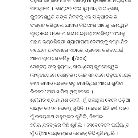
ଓଡ଼ିଶା ସଙ୍ଗୀତ ନାଟକ ଏକାଡ଼େମୀ ପୁରସ୍କାର ମଧ୍ୟ ସେ
ପାଇଥିଲେ । ସେଣ୍ଟର ଫର ହ୍ୟୁମାନ୍ ସାଇନ୍ସେସ୍,
ଭୁବନେଶ୍ୱର ତାଙ୍କ ନିକଟରୁ ଏକ ସାକ୍ଷାତକାର
ସଂଗ୍ରହ କରିଥିଲେ ଯାହାର କିଛି ଅଂଶ ଆଗରୁ ସମଧ୍ୱନି
ପୃଷ୍ଠାରେ ପ୍ରକାଶ କରାଯାଇଥିଲା ଅବଶିଷ୍ଟ ଅଂଶକୁ
ମହାନ କଣ୍ଠଶିଳ୍ପୀ ଶ୍ୟାମାମଣୀ ଦେବୀଙ୍କୁ ସମ୍ମାନିତ
କରାଯିବା ଅବସରରେ ଏଠାରେ ପ୍ରକାଶ କରିବାପାଇଁ
ଆମେ ପ୍ରୟାସ କରିଛୁ ।[/box]
ସେଣ୍ଟର୍ ଫର୍ ହ୍ୟୁମାନ୍ ସାଇନ୍ସେସ୍ ଭୁବନେଶ୍ୱର
(ସଂକ୍ଷେପରେ ସେଣ୍ଟର) : ସେହି ସମୟରେ ଓଡ଼ିଆ ଗାୟକ
କାହା କାହାର ରେକଡ଼ ସବୁ ବାହାରିଥିଲା ଆପଣ ଶୁଣିବା
ଭିତରେ? ଆପଣ ପିଲା ଥିଲାବେଳେ ।
ଶ୍ରୀମତି ଶ୍ୟାମାମଣି ଦେବୀ : ମୁଁ ପିଲାଥିଲା ବେଳେ ଓଡ଼ିଆ
ଗାୟକ କାହାର ରେକଡ଼୍ ଶୁଣିନି । କେବଳ କିଛି ବର୍ଷ ପରେ
ମୁଁ ଉଦୟନାଥ ସାହୁଙ୍କର ଶୁଣିଲି, ନିମେଇ
ହରିଚନ୍ଦନଙ୍କର କିଛି ଶୁଣିଲି । ସେତେବେଳେ ପର୍ଯ୍ୟନ୍ତ
ମୁଁ ଓଡ଼ିଆ ଗାୟକଙ୍କର ରେକଡ଼୍ କିଛି ଶୁଣିନଥିଲି ।