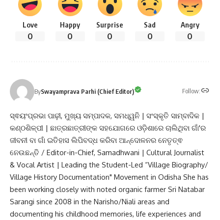
Love
Happy
Surprise
Sad
Angry
0
0
0
0
0
Follow:
By
Swayamprava Parhi (Chief Editor)
ସ୍ଵୟଂପ୍ରଭା ପାଢ଼ୀ, ମୁଖ୍ୟ ସମ୍ପାଦକ, ସମଧ୍ୱନି | ସଂସ୍କୃତି ସାମ୍ବାଦିକ |
କଣ୍ଠଶିଳ୍ପୀ | ଛାତ୍ରଛାତ୍ରୀଙ୍କ ସହଯୋଗରେ ଓଡ଼ିଶାରେ ଚାଲିଥିବା ଗାଁ'ର
ଜୀବନୀ ବା ଗାଁ ଇତିହାସ ଲିପିବଦ୍ଧ କରିବା ଆନ୍ଦୋଳନର ନେତୃତ୍ଵ
ନେଉଛନ୍ତି / Editor-in-Chief, Samadhwani | Cultural Journalist
& Vocal Artist | Leading the Student-Led “Village Biography/
Village History Documentation" Movement in Odisha She has
been working closely with noted organic farmer Sri Natabar
Sarangi since 2008 in the Narisho/Niali areas and
documenting his childhood memories, life experiences and