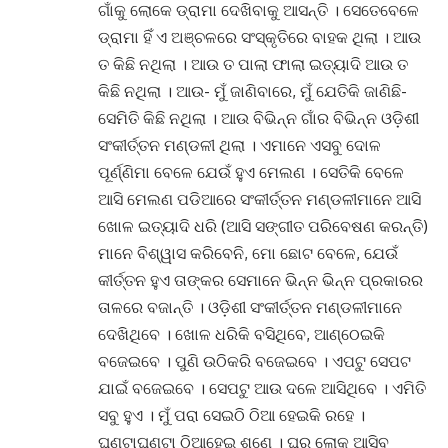
ଗାଁକୁ ଲୋକେ ଡ୍ରାମା ଦେଖିବାକୁ ଆସନ୍ତି । ସେତେବେଳେ
ଡ୍ରାମା ହିଁ ଏ ଅଞ୍ଚଳରେ ସଂସ୍କୃତିରେ ବାହକ ଥିଲା । ଆଉ
ତ କିଛି ନଥିଲା । ଆଉ ତ ପାଲା ଫାଲା ଇତ୍ୟାଦି ଆଉ ତ
କିଛି ନଥିଲା । ଆଉ- ମୁଁ ଜାଣିବାରେ, ମୁଁ ଯେତିକି ଜାଣିଛି-
ସେମିତି କିଛି ନଥିଲା । ଆଉ ବିଭିନ୍ନ ଗାଁର ବିଭିନ୍ନ ଓଡ଼ିଶୀ
ସଂକୀର୍ତ୍ତନ ମଣ୍ଡଳୀ ଥିଲା । ଏମାନେ ଏସବୁ ଦୋଳ
ପୂର୍ଣ୍ଣିମା ବେଳେ ଯେଉଁ ହୁଏ ମେଲଣ । ସେତିକି ବେଳେ
ଆସି ମେଲଣ ପଡିଆରେ ସଂକୀର୍ତ୍ତନ ମଣ୍ଡଳୀମାନେ ଆସି
ଖୋଳ ଇତ୍ୟାଦି ଧରି (ଆସି ସଙ୍ଗୀତ ପରିବେଷଣ କରନ୍ତି)
ମାନେ ବିଶ୍ୱାସ କରିବେନି, ମୋ ଛୋଟ ବେଳେ, ଯେଉଁ
କୀର୍ତ୍ତନ ହୁଏ ତାଙ୍କର ସେମାନେ ଭିନ୍ନ ଭିନ୍ନ ପ୍ରକାରର
ତାଳରେ ବଜାନ୍ତି । ଓଡ଼ିଶୀ ସଂକୀର୍ତ୍ତନ ମଣ୍ଡଳୀମାନେ
ଦେଖିଥିବେ । ଖୋଳ ଧରିକି ବସିଥିବେ, ଆଣ୍ଠେଇକି
ବଜେଇବେ । ପୁଣି ଉଠିକରି ବଜେଇବେ । ଏପଟୁ ସେପଟ
ଯାଇଁ ବଜେଇବେ । ସେପଟୁ ଆଉ ଦଳେ ଆସିଥିବେ । ଏମିତି
ସବୁ ହୁଏ । ମୁଁ ପରା ସେଇଠି ଠିଆ ହେଇକି ରହେ ।
ଘଣ୍ଟାଘଣ୍ଟା ଠିଆହେଇ ଶୁଣେ । ଘରୁ ଲୋକ ଆସିବ