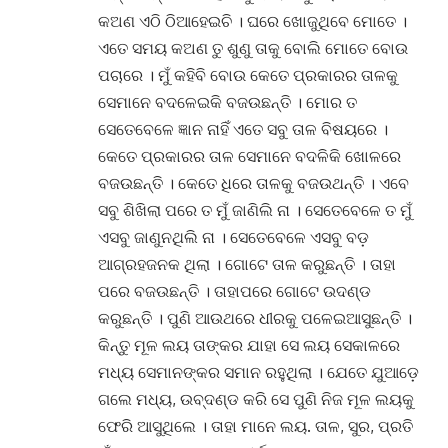
କଅଣ ଏଠି ଠିଆହେଇଚି । ଘରେ ଖୋଜୁଥିବେ ମୋତେ ।
ଏତେ ସମୟ କଅଣ ତୁ ଶୁଣୁ ତାକୁ ବୋଲି ମୋତେ ବୋଉ
ପଚାରେ । ମୁଁ କହିବି ବୋଉ କେତେ ପ୍ରକାରର ତାଳକୁ
ସେମାନେ ବଦଳେଇକି ବଜଉଛନ୍ତି । ମୋର ତ
ସେତେବେଳେ ଜ୍ଞାନ ନାହିଁ ଏତେ ସବୁ ତାଳ ବିଷୟରେ ।
କେତେ ପ୍ରକାରର ତାଳ ସେମାନେ ବଦଳିକି ଖୋଳରେ
ବଜଉଛନ୍ତି । କେତେ ଧିରେ ତାଳକୁ ବଜଉଥନ୍ତି । ଏବେ
ସବୁ ଶିଖିଲା ପରେ ତ ମୁଁ ଜାଣିଲି ନା । ସେତେବେଳେ ତ ମୁଁ
ଏସବୁ ଜାଣୁନଥିଲି ନା । ସେତେବେଳେ ଏସବୁ ବଡ଼
ଆଗ୍ରହଜନକ ଥିଲା । ଗୋଟେ ତାଳ କରୁଛନ୍ତି । ତାହା
ପରେ ବଜଉଛନ୍ତି । ତାହାପରେ ଗୋଟେ ଉଦଣ୍ଡ
କରୁଛନ୍ତି । ପୁଣି ଆଉଥରେ ଧୀରକୁ ପଳେଇଆସୁଛନ୍ତି ।
କିନ୍ତୁ ମୂଳ ଲୟ ତାଙ୍କର ଯାହା ସେ ଲୟ ସେକାଳରେ
ମଧ୍ୟ ସେମାନଙ୍କର ସମାନ ରହୁଥିଲା । ଯେତେ ଯୁଆଡ଼େ
ଗଲେ ମଧ୍ୟ, ଉବ୍ଦଣ୍ଡ କରି ସେ ପୁଣି ନିଜ ମୂଳ ଲୟକୁ
ଫେରି ଆସୁଥିଲେ । ତାହା ମାନେ ଲୟ. ତାଳ, ସୁର, ପ୍ରତି