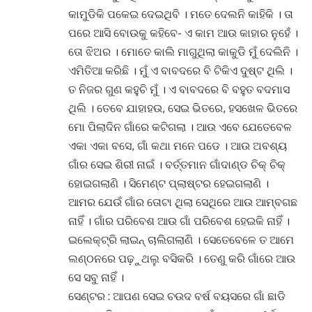
କାମୁଡିକି ପକେଇ ଦେଇଥିବି । ମତେ ଦେଲନି କାହିକି । ତା
ପରେ ଆସି ବୋଉକୁ କହିବେ- ଏ କାମ ଆଉ କାହାର ନୁହେଁ ।
ତୋ ଝିଅର । ମୋତେ କାଲି ମାଗୁଥିଲା କାକୁଡି ମୁଁ ଦେଲିନି ।
ଏମିତିଆ କରିଛି । ମୁଁ ଏ ବାବଦରେ ବି ଟିକିଏ ଦୁଷ୍ଟ ଥିଲି ।
ତ ନିଜର ଗୁଣ କହୁଚି ମୁଁ । ଏ ବାବଦରେ ବି ବହୁତ ବଦମାସ
ଥିଲି । ତେବେ ଯାହାହଉ, ସେଇ ଭିତରେ, ହସଖେଳ ଭିତରେ
ମୋ ପିଲାଦିନ ଗାଁରେ କଟିଗଲା । ଆଉ ଏବେ ଯେତେବେଳ
ଏକା ଏକା ବସେ, ଗାଁ କଥା ମନେ ପଡେ । ଆଉ ଅବଶ୍ୟ
ଗାଁର ସେଇ ଶିରୀ ନାଇଁ । ବର୍ତ୍ତମାନ ଗାଁଦାଣ୍ଡ ଚିକ୍ ଚିକ୍
ହୋଇଗଲାଣି । ସିମେଣ୍ଟ ପ୍ଲାଷ୍ଟର ହେଇଗଲାଣି ।
ଆମର ଯେଉଁ ଗାଁର ତୋଟା ଥିଲା ସେଥିରେ ଆଉ ଆମ୍ବଗଛ
ନାହିଁ । ଗାଁର ପରିବେଶ ଆଉ ଗାଁ ପରିବେଶ ହେଇକି ନାହିଁ ।
ଇଲେକ୍ଟ୍ରି ଲାଇନ୍ ଚାଲିଗଲାଣି । ସେତେବେଳେ ତ ଆମେ
ଲଣ୍ଠନରେ ପଢ଼ୁଥଲୁ ବସିକରି । ତେଣୁ କରି ଗାଁରେ ଆଉ
ସେ ସବୁ ନାହିଁ ।
ସେଣ୍ଟର : ଆପଣ ସେଇ ଚଉଦ ବର୍ଷ ବୟସରେ ଗାଁ ଛାଡି