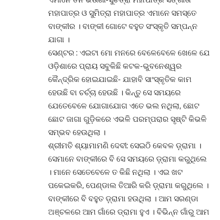
ମହାପାତ୍ର ଓ ସୁମିତ୍ରା ମହାପାତ୍ର ଏମାନେ ସମସ୍ତେ
ବାଙ୍କୀର । ବାଙ୍କୀ ଗୋଟେ ବହୁତ ସଂସ୍କୃତି ସମ୍ପନ୍ନ
ଯାଗା ।
ସେଣ୍ଟର : ଏଇଟା ମୋ ମନରେ ବେଳେବେଳେ ଖେଳେ ଯେ
ଓଡ଼ିଶାରେ ପ୍ରାୟ ସବୁକିଛି କଟକ-ଭୁବନେଶ୍ୱର
କୈନ୍ଦ୍ରିକ ହୋଇଯାଇଛି- ଯାହାବି ସାଂସ୍କୃତିକ କାମ
ହେଉଛି ବା ଚର୍ଚ୍ଚା ହେଉଛି । କିନ୍ତୁ ସେ ସମୟରେ
ଯେତେବେଳେ ଯୋଗାଯୋଗ ଏତେ ଭଲ ନଥିଲା, ଛୋଟ
ଛୋଟ ଜାଗା ଗୁଡ଼ିକରେ ଏଭଳି ପରମ୍ପରାର ସୃଷ୍ଟି କିଭଳି
ସମ୍ଭବ ହେଉଥିଲା ।
ଶ୍ରୀମତି ଶ୍ୟାମାମଣି ଦେବୀ: ସେଇଠି କେବଳ ଡ଼୍ରାମା ।
ସେମାନେ ବାଙ୍କୀରେ ବି ସେ ସମୟରେ ଡ଼୍ରାମା କରୁଥିଲେ
। ମାନେ ସେତେବେଳେ ତ କିଛି ନଥିଲା । ଏଇ ଖଟ
ପକେଇକରି, ପେଣ୍ଡାଲ ତିଆରି କରି ଡ଼୍ରାମା କରୁଥିଲେ ।
ବାଙ୍କୀରେ ବି ବହୁତ ଡ଼୍ରାମା ହଉଥିଲା । ଆମ ସରଣ୍ଡା
ଅଞ୍ଚଳରେ ଆମ ଗାଁରେ ଡ୍ରାମା ହୁଏ । ବିଭିନ୍ନ ଗାଁରୁ ଆମ