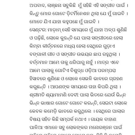
ଅପବାଦ, ଲାଞ୍ଛନା ସବୁକିଛି ମୁଁ ସହିଛି ଏହି ସଙ୍ଗୀତ ପାଇଁ ।
କିନ୍ତୁ ମୋର ଗୋଟେ ଡ଼ିଟର୍ମିନେଶନ ଥିଲା ଯେ ମୁଁ ଗାଇବି ।
ମୋତେ ଯିଏ ଯାହା କହୁପଛେ ମୁଁ ଗାଇବି ।
ସେଣ୍ଟର: ମାଡ଼ାମ୍ ସେହି ସମୟରେ ମୁଁ ଯାହା ଅଳ୍ପ ଶୁଣିଛି
ଓ ପଢ଼ିଛି, ଲୋକେ କୁହନ୍ତି ଯେ ପାଲା ସଙ୍ଗୀତରେ ହେଲା
କିମ୍ବା କୀର୍ତ୍ତନରେ ମଧ୍ୟ ହେଲା ସେଥିରେ ଗୁଡ଼ାଏ
ବଙ୍ଗାଳୀ ଗୀତ ଓ ସଙ୍ଗୀତ ଉଭୟର ଛାପ ରହୁଥିଲା ।
ବର୍ତ୍ତମାନ ଆମେ ତାକୁ ଧରିପାରୁ ନାହୁଁ । ମାତ୍ର ଏବେ
ଆମେ ପାଲାକୁ ଗୋଟିଏ ବିଶୁଦ୍ଧ ଓଡ଼ିଆ ପରମ୍ପରା
ହିସାବରେ ଶୁଣିଛେ ଓ ଲୋକେ ସେଭଳି ଭାବରେ ଗ୍ରହଣ
କରୁଛନ୍ତି । ଆପଣଙ୍କ ସମୟରେ ତାହା କିପରି ଥିଲା ।
ଶ୍ରୀମତି ଶ୍ୟାମାମଣି ଦେବୀ: ପାଲା ଭିତରେ ଯେଉଁ ଭିନ୍ନ
ଭିନ୍ନ ଭାଷାର ଗୋଟେ ଗୋଟେ କରନ୍ତି, ସେଇଟା ଲୋକେ
କେବଳ କମେଡ଼ି ଭାବରେ କରୁଥିଲେ । ସେଥିରେ ପାଲାର
ବିଷୟ ସହିତ କିଛି ସମ୍ପର୍କ ନଥାଏ । ଗାୟକ ବାହାଣ
ପାଳିଆ ଏମାନେ ସବୁ ଲୋକଙ୍କର ମନୋରଞ୍ଜନ ପାଇଁ