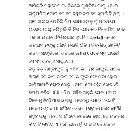
ଆସିକରି ମହାଦେବ ମନ୍ଦିରରେ ମୁଣ୍ଡିଆ ମାରୁ । ଆଉ
ଗ୍ରୁପ୍ଜିମ୍ ମୋର ଗୋଟେ ବହୁତ ବଡ଼ ମେଣ୍ଟାଲିଟି ଥିଲା ।
ଆମ ସାଇର ଯେତିକି ଝିଅ ସେମାନଙ୍କୁ ମୁଁ ପ୍ରଥମେ
ଇନ୍ସପାୟାର୍ କରିଥିଲି କି ନିଜ ଗୋଡରେ ନିଜେ ଠିଆ ହେବ
। କାହା ଉପରେ ନିର୍ଭରଶୀଳ ହୁଅନି । ସନ୍ଧ୍ୟା ହେଲେ
ସାଙ୍ଗମାନଙ୍କୁ ଧରିକି ନଈକି ଯିବି । କିତ୍-କିତ୍ ଖେଳିବି
ତାଙ୍କ ସାଙ୍ଗରେ, ସାଇରେ ମୋର ଯେତେ ସବୁ ଭଉଣୀ
ସେ ସମସ୍ତଙ୍କ ସାଥିରେ ।
ବଡ଼ ବଡ଼ ମଣ୍ଡାଫୁଲ ହୁଏ ଆମର । ମଣ୍ଡାଫୁଲ ଧରିକି
ଅଗଣାରେ ବାପାଙ୍କର ମୋର ଫୁଲ ଫୋପଡ଼ା ହୋଇ
ବାଡ଼ିଆବାଡ଼ି ହୋଇ ଖେଳୁ । ବାପା ମୋ ସହିତ ଖେଳନ୍ତି ।
ବୋଉ କହିବ- ହଁ ହଁ । ଝିଅ ସହିତ ଆହୁରି ଖେଳ । ଆଉ
ଟିକେ ମୁହଁବଢ଼ିଆ କର ତାକୁ । ସେଇଠୁ ମୋର ଏବେ ବି
ମନେ ପଡ଼େ ବାପା କହିବେ- ଓହୋ । ସବୁ କଥାରେ କାହିଁକି
କହୁଚ ତାକୁ । ମୋ ପାଇଁ ବେଳେବେଳେ ବାପା ବୋଉଙ୍କର
ବି ପାଟି ଲାଗିଯାଏ । ତା’ ପରେ ମୁଁ ଯାଇକି ବୋଉଙ୍କ