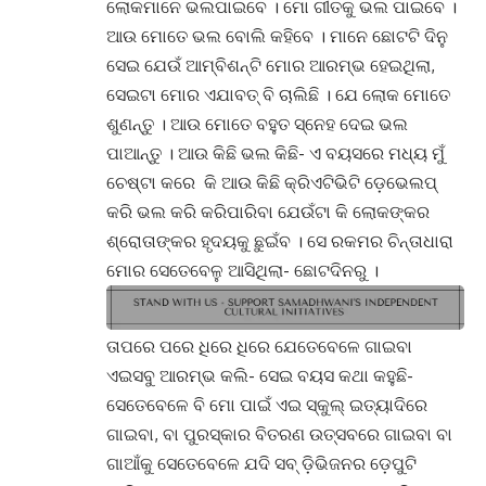
ଲୋକମାନେ ଭଲପାଇବେ । ମୋ ଗୀତକୁ ଭଲ ପାଇବେ ।
ଆଉ ମୋତେ ଭଲ ବୋଲି କହିବେ । ମାନେ ଛୋଟଟି ଦିନୁ
ସେଇ ଯେଉଁ ଆମ୍ବିଶନ୍ଟି ମୋର ଆରମ୍ଭ ହେଇଥିଲା,
ସେଇଟା ମୋର ଏଯାବତ୍ ବି ଚାଲିଛି । ଯେ ଲୋକ ମୋତେ
ଶୁଣନ୍ତୁ । ଆଉ ମୋତେ ବହୁତ ସ୍ନେହ ଦେଇ ଭଲ
ପାଆନ୍ତୁ । ଆଉ କିଛି ଭଲ କିଛି- ଏ ବୟସରେ ମଧ୍ୟ ମୁଁ
ଚେଷ୍ଟା କରେ କି ଆଉ କିଛି କ୍ରିଏଟିଭିଟି ଡ଼େଭେଲପ୍
କରି ଭଲ କରି କରିପାରିବା ଯେଉଁଟା କି ଲୋକଙ୍କର
ଶ୍ରୋତାଙ୍କର ହୃଦୟକୁ ଛୁଇଁବ । ସେ ରକମର ଚିନ୍ତାଧାରା
ମୋର ସେତେବେଳୁ ଆସିଥିଲା- ଛୋଟଦିନରୁ ।
ତାପରେ ପରେ ଧିରେ ଧିରେ ଯେତେବେଳେ ଗାଇବା
ଏଇସବୁ ଆରମ୍ଭ କଲି- ସେଇ ବୟସ କଥା କହୁଛି-
ସେତେବେଳେ ବି ମୋ ପାଇଁ ଏଇ ସ୍କୁଲ୍ ଇତ୍ୟାଦିରେ
ଗାଇବା, ବା ପୁରସ୍କାର ବିତରଣ ଉତ୍ସବରେ ଗାଇବା ବା
ଗାଆଁକୁ ସେତେବେଳେ ଯଦି ସବ୍ ଡ଼ିଭିଜନର ଡ଼େପୁଟି